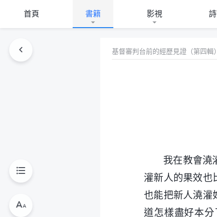
首頁
書籍
影視
詩
基督審判台前的經歷見證（第四輯
我在教會澆
灌新人的果效也
也能把新人澆灌
道怎樣盡好本分