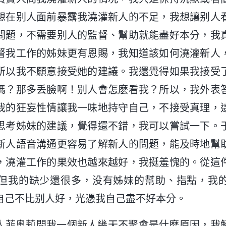
想在别人面前暴露我澆灌新人的不足，我想讓别人
問題，不需要别人的監督、幫助就能盡好本分，我
督我工作的姊妹更有恩賜，我知道該如何澆灌新人
所以我不願意接受她的建議。我還覺得如果我接受
嗎？那多丢臉啊！别人會怎麽看我？所以，我外表
我的狂妄性情讓我一味地持守自己，不接受真理，
思考姊妹的建議，覺得還不錯，我可以嘗試一下。
新人語音溝通更容易了解新人的問題，能及時地幫
，澆灌工作的果效也越來越好，我挺羞愧的。從這
但我的缺少還很多，没有姊妹的幫助、指點，我
自己不比别人好，光憑我自己盡不好本分。
人菲奥莉問我一個新人幾天不聚會是什麽原因，我