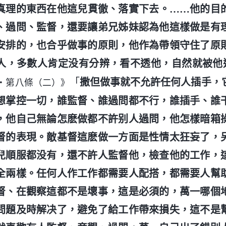
真理的東西在他這兒貫徹、落實下去。……他的目
、過問、監督，還要讓弟兄姊妹認為他這樣做是有
安排的，也合乎做事的原則，他作為帶領守住了原
人，多數人肯定没有分辨，看不透他，自然就被他
「
撒但做事就不允許任何人插手，
・第八條（二）》
想掌控一切，誰監督、誰過問都不行，誰插手、誰
，他自己無論怎麽做都不許别人過問，他怎樣暗箱
督的表現。敵基督這麽做一方面是性情太狂妄了，
兒順服都没有，還不許人監督他，檢查他的工作，
全兩樣。任何人作工作都需要人配搭，都需要人幫
督、在觀察這都不是壞事，這是必須的，萬一哪個
問題及時解决了，避免了給工作帶來損失，這不是