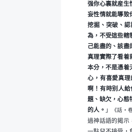
强你心裏就産生
妄性情就能導致
挖掘、突破、認
為，不受這些轄
己能盡的、該盡
真理實際了看着
本分，不是憑着
心，有喜愛真理
啊！有時别人給
題、缺欠，心態
的人。
」
《話・
過神話語的揭示
一點兒不接受，