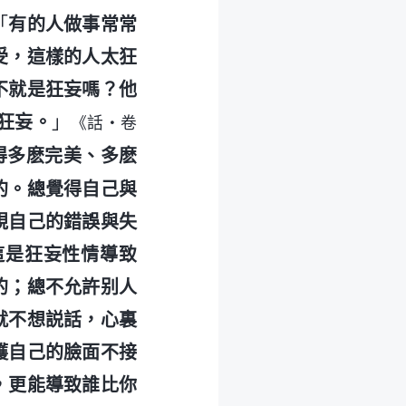
「
有的人做事常常
受，這樣的人太狂
不就是狂妄嗎？他
狂妄。
」
《話・卷
得多麽完美、多麽
的。總覺得自己與
視自己的錯誤與失
這是狂妄性情導致
的；總不允許别人
就不想説話，心裏
護自己的臉面不接
，更能導致誰比你