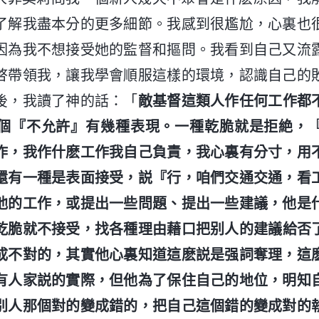
了解我盡本分的更多細節。我感到很尷尬，心裏也
因為我不想接受她的監督和摳問。我看到自己又流
啓帶領我，讓我學會順服這樣的環境，認識自己的
後，我讀了神的話：「
敵基督這類人作任何工作都
個『不允許』有幾種表現。一種乾脆就是拒絶，
作，我作什麽工作我自己負責，我心裏有分寸，用
還有一種是表面接受，説『行，咱們交通交通，看
他的工作，或提出一些問題、提出一些建議，他是
乾脆就不接受，找各種理由藉口把别人的建議給否
成不對的，其實他心裏知道這麽説是强詞奪理，這
有人家説的實際，但他為了保住自己的地位，明知
别人那個對的變成錯的，把自己這個錯的變成對的