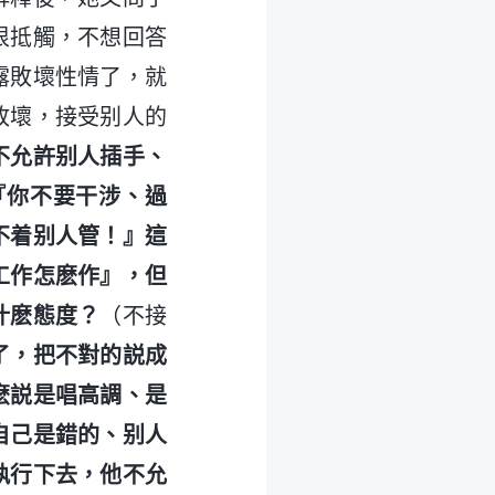
很抵觸，不想回答
露敗壞性情了，就
敗壞，接受别人的
不允許别人插手、
『你不要干涉、過
不着别人管！』這
工作怎麽作』，但
什麽態度？
（不接
了，把不對的説成
麽説是唱高調、是
自己是錯的、别人
執行下去，他不允