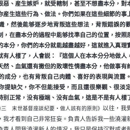
恨惡、産生嫉妒，就受轄制，甚至不想盡本分，對
你産生這些行為、做法。你們如果在這些細節的事
識，然後能够逐步地背叛這些想法，背叛錯誤的
制，在盡本分的過程中能够找準自己的位置，按照
的本分，你們的本分就能越盡越好，這就進入真理
就有人樣了，人會説：『這個人在本本分分地做人
天然、血氣還有撒但的敗壞性情盡本分，他做事有
的成分，也有背叛自己肉體、喜好的表現與流露
你提缺欠，你不但能接受，而且還很樂觀、很淡
特别正常，没有極端、没有血氣，這是不是有人樣
以往，我
卷三 末世基督座談紀要・做人該有的原則》
，我才看到自己非常狂妄。負責人告訴我一些澆灌
負責人問我澆灌新人的情况，我只是保持沉默或者