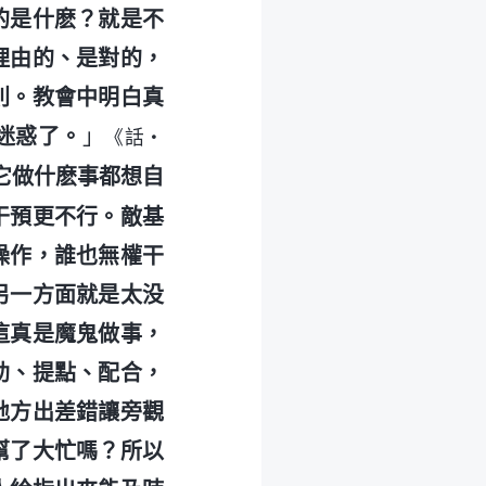
的是什麽？就是不
理由的、是對的，
則。教會中明白真
迷惑了。
」
《話・
它做什麽事都想自
干預更不行。敵基
操作，誰也無權干
另一方面就是太没
這真是魔鬼做事，
助、提點、配合，
地方出差錯讓旁觀
幫了大忙嗎？所以