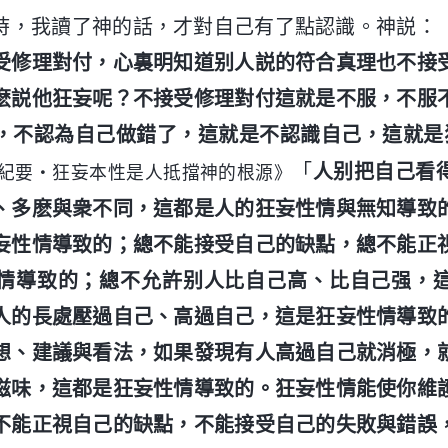
時，我讀了神的話，才對自己有了點認識。神説：
受修理對付，心裏明知道别人説的符合真理也不接
麽説他狂妄呢？不接受修理對付這就是不服，不服
，不認為自己做錯了，這就是不認識自己，這就是
「
人别把自己看
紀要・狂妄本性是人抵擋神的根源》
、多麽與衆不同，這都是人的狂妄性情與無知導致
妄性情導致的；總不能接受自己的缺點，總不能正
情導致的；總不允許别人比自己高、比自己强，
人的長處壓過自己、高過自己，這是狂妄性情導致
想、建議與看法，如果發現有人高過自己就消極，
滋味，這都是狂妄性情導致的。狂妄性情能使你維
不能正視自己的缺點，不能接受自己的失敗與錯誤