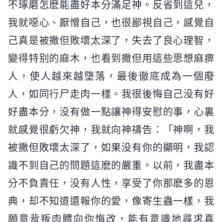
不琢磨怎麽能盡好本分滿足神。反省到這兒，
我就噁心、厭憎自己，也很鄙視自己，感覺自
己真是被撒但敗壞太深了，失去了良心理智，
變得特别的麻木，也看到撒但用這些思想麻痹
人，使人越來越墮落，最後徹底成為一個廢
人，如同行尸走肉一樣。我很後悔自己没有好
好盡本分，没有做一點讓神得安慰的事，心裏
就感覺很虧欠神，我就向神禱告：「神啊，我
被撒但敗壞太深了，如果没有你的顯明，我認
識不到自己的問題這麽的嚴重。以前，我盡本
分不負責任，没有人性，享受了你那麽多的恩
典，却不知道還報你的愛，像寄生蟲一樣，我
願意背叛肉體向你悔改，能有意識地尋求真