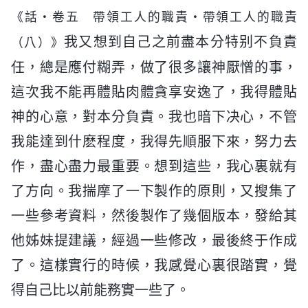
《話・卷五 帶領工人的職責・帶領工人的職責
我又想到自己之前盡本分特别不負責
（八）》
任，總是應付糊弄，做了很多讓神厭憎的事，
這次我不能再體貼肉體貪享安逸了，我得體貼
神的心意，對本分負責。我也暗下决心，不管
我能達到什麽程度，我得先順服下來，努力去
作，盡心盡力最重要。想到這些，我心裏就有
了方向。我揣摩了一下製作的原則，又搜集了
一些參考資料，然後製作了幾個版本，發給其
他姊妹提建議，經過一些修改，最後終于作成
了。這樣實行的時候，我感覺心裏很踏實，覺
得自己比以前能務實一些了。