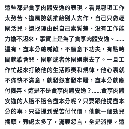
這些都是貪享肉體安逸的表現。看見哪項工作
太勞苦、擔風險就推給别人去作，自己只做輕
閑活兒，還找理由説自己素質差、没有工作能
力擔不起來，事實上是為了貪享肉體安逸。……
還有，盡本分總喊難，不願意下功夫，有點時
間就歇會兒、閑聊或者休閑娱樂去了。一旦工
作忙起來打破他的生活節奏和規律，他心裏就
不痛快不滿意，就發怨言發牢騷，盡本分就應
付糊弄。這是不是貪享肉體安逸？……貪享肉體
安逸的人適不適合盡本分呢？只要跟他提盡本
分的事，只要提到受苦付代價，他就一個勁兒
摇頭，難處太多了，滿腹怨言，全是消極。這