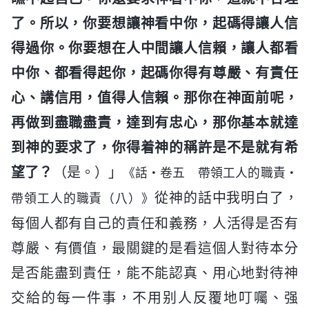
了。所以，你要想讓神看中你，起碼得讓人信
得過你。你要想在人中間讓人信賴，讓人都看
中你、都看得起你，起碼你得有尊嚴、有責任
心、講信用，值得人信賴。那你在神面前呢，
再做到盡職盡責，達到有忠心，那你基本就達
到神的要求了，你得着神的稱許是不是就有希
望了？
（是。）」
《話・卷五 帶領工人的職責・
從神的話中我明白了，
帶領工人的職責（八）》
每個人都有自己的責任和義務，人活得是否有
尊嚴、有價值，最關鍵的是看這個人對待本分
是否能盡到責任，能不能認真、用心地對待神
交給的每一件事，不用别人反覆地叮囑、强