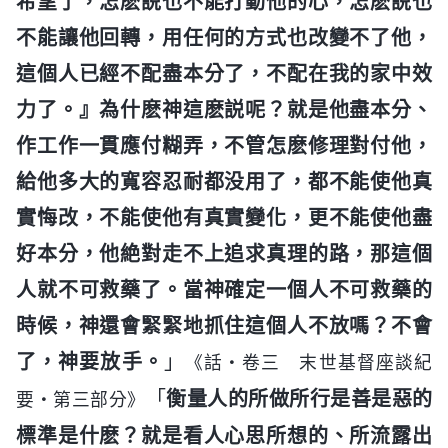
希望了，怎麽説也不能打動他的心，怎麽説也
不能讓他回轉，用任何的方式也改變不了他，
這個人已經不配盡本分了，不配在我的家中效
力了。』為什麽神這麽説呢？就是他盡本分、
作工作一貫應付糊弄，不管怎麽修理對付他，
給他多大的寬容忍耐都没用了，都不能使他真
實悔改，不能使他有真實變化，更不能使他盡
好本分，他絶對走不上追求真理的路，那這個
人就不可救藥了。當神確定一個人不可救藥的
時候，神還會緊緊地抓住這個人不放嗎？不會
了，神要放手。
」
《話・卷三 末世基督座談紀
「
衡量人的所做所行是善是惡的
要・第三部分》
標準是什麽？就是看人心思所想的、所流露出