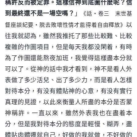
稱許反而被定罪。這樣信神到底圖什麽呢？信
到最終還不是一場空嗎？
」
《話・卷三 末世基
以
督座談紀要・脱去敗壞性情才能得着自由釋放》
往我就認為，雖然我推托了那些比較難、比較
複雜的作圖項目，但是每天我都没閑着，有時
為了作圖還能熬夜加班，我覺得這樣盡本分就
可以了。從神的話中我才看到，神不是看人外
表做了多少活兒、出了多少力，而是看人怎樣
對待本分，有没有體貼神的心意，有没有實行
真理的見證，以此來衡量人所盡的本分是否蒙
神稱許。一直以來，雖然外表我也在盡着本
分，但是我對待本分的態度是輕慢、糊弄，盡
體貼肉體遷就自己，好做的我就做，不好做的