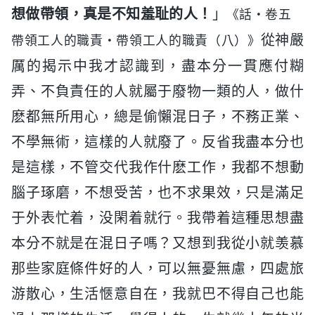
想做帶領，真是不知羞耻的人！
」
《話・卷五
從神嚴
帶領工人的職責・帶領工人的職責（八）》
厲的揭示中我才認識到，盡本分一貫應付糊
弄、不負責任的人就屬于廢物一類的人，做什
麽都無所用心，總是偷懶混日子，不務正業、
不學無術，這樣的人就廢了。反省我盡本分也
是這樣，不管交代我作什麽工作，我都不想動
腦子琢磨，不想受苦，也不求果效，只是滿足
于外表忙着，没閑着就行。我帶着這種思想盡
本分不就是在混日子嗎？又想到我從小就羡慕
那些家庭條件好的人，可以無憂無慮，四處旅
游散心，生活愜意自在，我就巴不得自己也能