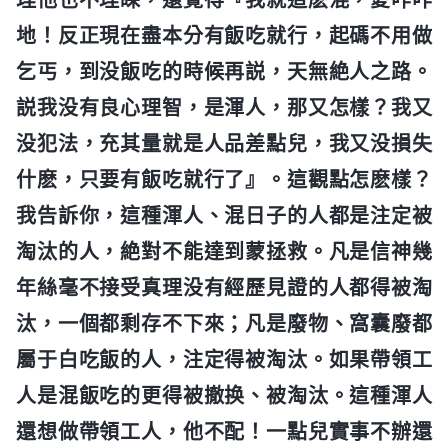
地！反正現在盡本分有飯吃就行，起碼不用做
乞丐，到没飯吃的時候再説，天無絶人之路。
説我没有良心理智，是渾人，那又怎樣？我又
没犯法，充其量就是人品差點兒，我又没損失
什麽，只要有飯吃就行了』。這觀點怎麽樣？
我告訴你，這種渾人、混日子的人都是注定被
淘汰的人，絶對不能達到蒙拯救。凡是信神幾
年絲毫不接受真理没有經歷見證的人都得被淘
汰，一個都剩存不下來；凡是廢物、窩囊廢都
屬于白吃飯的人，注定得被淘汰。如果帶領工
人是混飯吃的更得被撤换、被淘汰。這種渾人
還想做帶領工人，他不配！一點兒實事不辦還