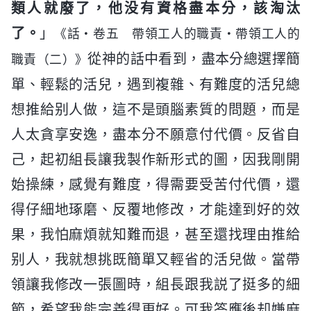
類人就廢了，他没有資格盡本分，該淘汰
了。
」
《話・卷五 帶領工人的職責・帶領工人的
從神的話中看到，盡本分總選擇簡
職責（二）》
單、輕鬆的活兒，遇到複雜、有難度的活兒總
想推給别人做，這不是頭腦素質的問題，而是
人太貪享安逸，盡本分不願意付代價。反省自
己，起初組長讓我製作新形式的圖，因我剛開
始操練，感覺有難度，得需要受苦付代價，還
得仔細地琢磨、反覆地修改，才能達到好的效
果，我怕麻煩就知難而退，甚至還找理由推給
别人，我就想挑既簡單又輕省的活兒做。當帶
領讓我修改一張圖時，組長跟我説了挺多的細
節，希望我能完善得更好。可我答應後却嫌麻