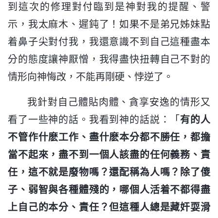
到這次的修理對付臨到是神對我的提醒、警
示，我太麻木、遲鈍了！如果不是弟兄姊妹點
着鼻子尖對付我，我還意識不到自己這種盡本
分的態度讓神厭憎，我得盡快扭轉自己不對的
情形向神悔改，不能再剛硬、悖逆了。
我針對自己體貼肉體、貪享安逸的情形又
看了一些神的話。我看到神的話説：「
有的人
不管作什麽工作、盡什麽本分都不勝任，都擔
當不起來，盡不到一個人該盡的任何義務、責
任，這不就是廢物嗎？還配稱為人嗎？除了傻
子、弱智與各種體殘的，哪個人活着不都得盡
上自己的本分、責任？但這種人總是藏奸耍滑