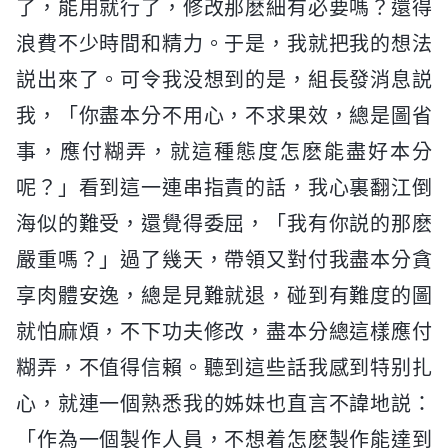
了，能用就行了，修改那麽細有必要嗎？還得
浪費不少時間和精力。于是，我就把我的想法
説出來了。可令我没想到的是，組長發消息説
我，「你盡本分不用心，不求果效，總是圖省
事，應付糊弄，就這種態度怎麽能盡好本分
呢？」看到這一連串指責的話，我心裏翻江倒
海似的難受，還覺得委屈，「我有你説的那麽
嚴重嗎？」過了幾天，帶領又對付我盡本分貪
享肉體安逸，總是見難就退，碰到有難度的圖
就怕麻煩，不下功夫修改，盡本分總這樣應付
糊弄，不值得信賴。聽到這些話我感到特别扎
心，就連一個熟悉我的姊妹也直言不諱地説：
「作為一個製作人員，不想着怎麽製作能達到