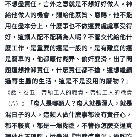
不想盡責任，言外之意就是不想好好做人。神
給他做人的機會，賜給他素質、恩賜，他不能
用在盡本分上，什麽事也不做還要處處享受得
好，這類人配不配稱為人呢？不管交代給他什
麽工作，是重要的還是一般的，是有難度的還
是簡單的，他都應付糊弄、偷奸耍滑，出了問
題還想推卸責任，什麽責任都不擔，還想繼續
過寄生蟲的生活，這是不是没用的廢物？
」
《話・卷五 帶領工人的職責・帶領工人的職責
「
廢人是哪類人？廢人就是渾人，就是
（八）》
混日子的人。這類人做什麽事都没有責任心，
都不較真，都是一塌糊塗，不管你怎麽交通真
理他也不理睬，還覺得『我就這麽混，愛咋咋