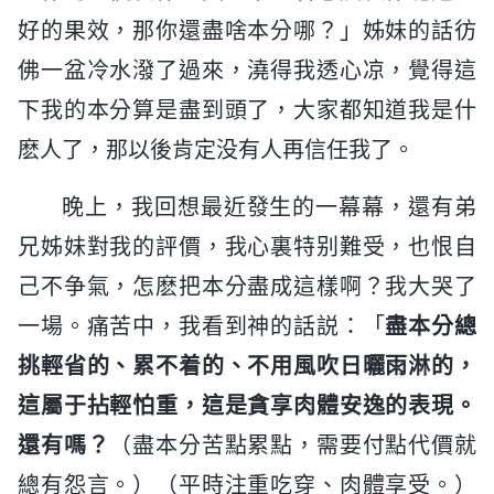
好的果效，那你還盡啥本分哪？」姊妹的話彷
佛一盆冷水潑了過來，澆得我透心凉，覺得這
下我的本分算是盡到頭了，大家都知道我是什
麽人了，那以後肯定没有人再信任我了。
晚上，我回想最近發生的一幕幕，還有弟
兄姊妹對我的評價，我心裏特别難受，也恨自
己不争氣，怎麽把本分盡成這樣啊？我大哭了
一場。痛苦中，我看到神的話説：「
盡本分總
挑輕省的、累不着的、不用風吹日曬雨淋的，
這屬于拈輕怕重，這是貪享肉體安逸的表現。
還有嗎？
（盡本分苦點累點，需要付點代價就
總有怨言。）（平時注重吃穿、肉體享受。）