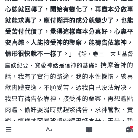
心態就回轉了，開始有變化了，再盡本分做事
就能求真了，應付糊弄的成分就變少了，也能
受苦付代價了，覺得這樣盡本分真好，心裏平
安喜樂。人能接受神的鑒察，能禱告依靠神，
情形很快就不一樣了。
」
《話・卷三 末世基督
揣摩着神的
座談紀要・寶愛神話是信神的基礎》
話，我有了實行的路途。我的本性懶惰，總喜
歡肉體安逸，不願受苦，憑我自己没法解决，
我只有禱告依靠神，接受神的鑒察，再想體貼
肉體、偷奸耍滑時就趕緊禱告，求神管教、責
罰，這樣才容易背叛肉體盡好本分。于是，我
就把自己的情形向神禱告，求神管教我。禱告