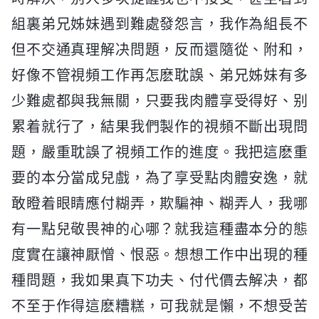
組裏弟兄姊妹遇到難處發怨言，我作為組長不
但不交通真理解决問題，反而還隨從、附和，
好像不管視頻工作再怎麽耽誤、弟兄姊妹有多
少難處都與我無關，只要我肉體享受得好、别
累着就行了，結果我們製作的視頻不斷出現問
題，嚴重耽誤了視頻工作的進度。我把這麽重
要的本分當成兒戲，為了享受點肉體安逸，就
敢瞪着眼睛應付糊弄，欺騙神、糊弄人，我哪
有一點兒敬畏神的心哪？就我這種盡本分的態
度實在讓神厭憎、恨惡。想想工作中出現的種
種問題，我如果真下功夫、付代價去解决，都
不至于作得這麽糟糕，可我就是懶，不想受苦