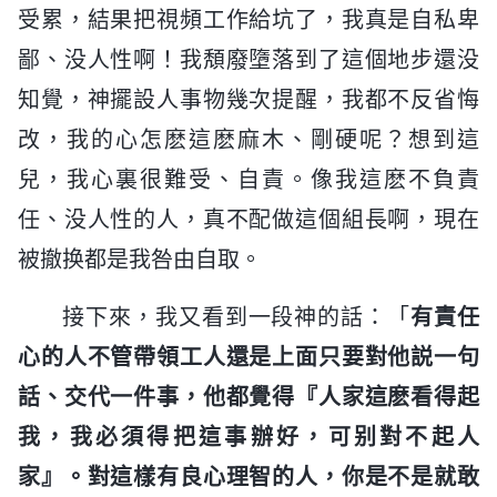
受累，結果把視頻工作給坑了，我真是自私卑
鄙、没人性啊！我頽廢墮落到了這個地步還没
知覺，神擺設人事物幾次提醒，我都不反省悔
改，我的心怎麽這麽麻木、剛硬呢？想到這
兒，我心裏很難受、自責。像我這麽不負責
任、没人性的人，真不配做這個組長啊，現在
被撤换都是我咎由自取。
接下來，我又看到一段神的話：「
有責任
心的人不管帶領工人還是上面只要對他説一句
話、交代一件事，他都覺得『人家這麽看得起
我，我必須得把這事辦好，可别對不起人
家』。對這樣有良心理智的人，你是不是就敢