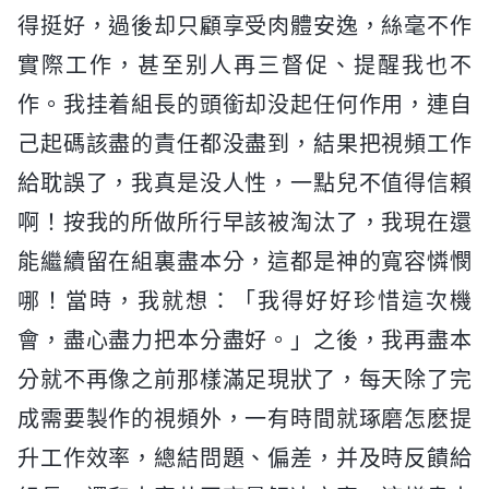
得挺好，過後却只顧享受肉體安逸，絲毫不作
實際工作，甚至别人再三督促、提醒我也不
作。我挂着組長的頭銜却没起任何作用，連自
己起碼該盡的責任都没盡到，結果把視頻工作
給耽誤了，我真是没人性，一點兒不值得信賴
啊！按我的所做所行早該被淘汰了，我現在還
能繼續留在組裏盡本分，這都是神的寬容憐憫
哪！當時，我就想：「我得好好珍惜這次機
會，盡心盡力把本分盡好。」之後，我再盡本
分就不再像之前那樣滿足現狀了，每天除了完
成需要製作的視頻外，一有時間就琢磨怎麽提
升工作效率，總結問題、偏差，并及時反饋給