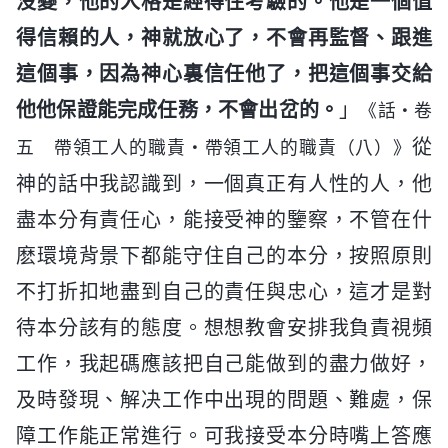
没變，他的人格是經得住考驗的。他是一個值
得信賴的人，神就放心了，不會再監督、跟進
這個事，因為神心裏信任他了，把這個事交給
他他保證能完成任務，不會出岔的。
」
《話・卷
從
五 帶領工人的職責・帶領工人的職責（八）》
神的話中我認識到，一個真正有人性的人，他
盡本分有責任心，能接受神的鑒察，不管在什
麽環境背景下都能守住自己的本分，按照原則
不打折扣地盡到自己的責任與忠心，這才是對
待本分該有的態度。想想教會安排我負責視頻
工作，我起碼應該把自己能做到的盡力做好，
及時發現、解决工作中出現的問題、難處，保
障工作能正常進行。可我接受本分時嘴上答應