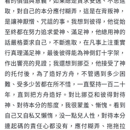
着的價值與意義，如果總是貪求安逸、不思進
取，對自己的本分應付糊弄，這是在背叛神，
是讓神厭憎、咒詛的事。我想到彼得，他從始
至終都在努力追求愛神、滿足神，他總用神的
話嚴格要求自己，不斷進取，在凡事上注重實
行真理滿足神，最後彼得能為神倒釘十字架，
作出響亮的見證；我還想到挪亞，他接受了神
的托付後，為了造好方舟，不管遇到多少困
難、受多少苦都在所不惜，一直堅持一百二十
年，直到把方舟造好。對比挪亞和彼得對待
神、對待本分的態度，我很蒙羞、慚愧。看到
自己又自私又懶惰，没一點兒人性，對待本分
連起碼的責任心都没有，應付糊弄、拖拖拉