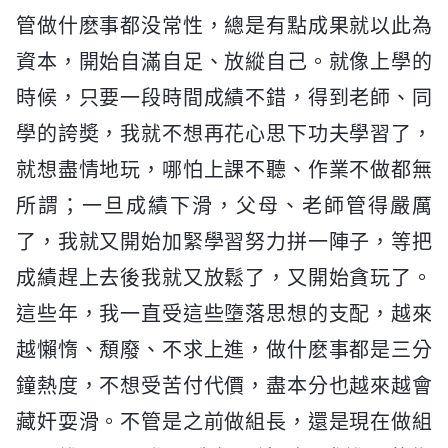
管做什麽事都没常性，總是有點成果就以此為
資本，開始自滿自足、放縱自己。就像上學的
時候，只要一段時間成績不錯，得到老師、同
學的誇奬，我就不想再花心思下功夫學習了，
就想盡情地玩，哪怕上課不聽、作業不做都無
所謂；一旦成績下滑，父母、老師管得嚴厲
了，我就又開始加緊學習努力拼一陣子，等把
成績趕上去後我就又放鬆了，又開始貪玩了。
這些年，我一直受這些墮落思想的支配，越來
越懶惰、頽廢、不求上進，做什麽事都是三分
鐘熱度，不想受苦付代價，盡本分也越來越會
藏奸耍滑。不管是之前做組長，還是現在做組