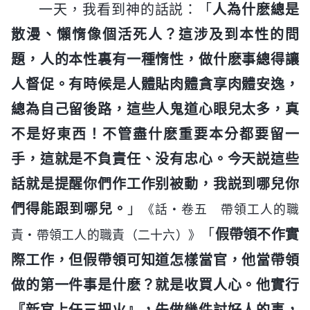
一天，我看到神的話説：「
人為什麽總是
散漫、懶惰像個活死人？這涉及到本性的問
題，人的本性裏有一種惰性，做什麽事總得讓
人督促。有時候是人體貼肉體貪享肉體安逸，
總為自己留後路，這些人鬼道心眼兒太多，真
不是好東西！不管盡什麽重要本分都要留一
手，這就是不負責任、没有忠心。今天説這些
話就是提醒你們作工作别被動，我説到哪兒你
們得能跟到哪兒。
」
《話・卷五 帶領工人的職
「
假帶領不作實
責・帶領工人的職責（二十六）》
際工作，但假帶領可知道怎樣當官，他當帶領
做的第一件事是什麽？就是收買人心。他實行
『新官上任三把火』，先做幾件討好人的事，