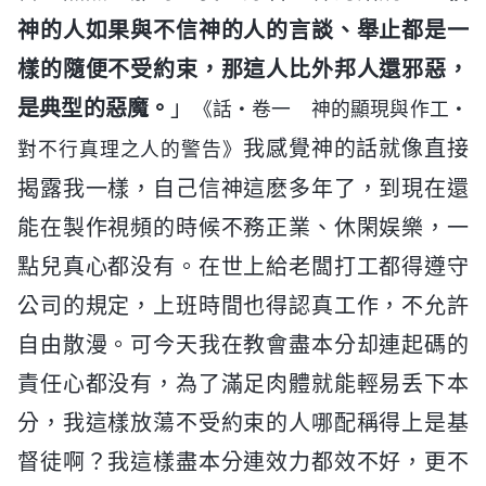
神的人如果與不信神的人的言談、舉止都是一
樣的隨便不受約束，那這人比外邦人還邪惡，
是典型的惡魔。
」
《話・卷一 神的顯現與作工・
我感覺神的話就像直接
對不行真理之人的警告》
揭露我一樣，自己信神這麽多年了，到現在還
能在製作視頻的時候不務正業、休閑娱樂，一
點兒真心都没有。在世上給老闆打工都得遵守
公司的規定，上班時間也得認真工作，不允許
自由散漫。可今天我在教會盡本分却連起碼的
責任心都没有，為了滿足肉體就能輕易丢下本
分，我這樣放蕩不受約束的人哪配稱得上是基
督徒啊？我這樣盡本分連效力都效不好，更不