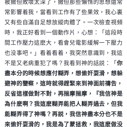
被撒但敗壞太深了，撒但那些懶惰的思想還常
常影響着我，當看到工作有了些果效，我心裏
又有些自滿自足想放縱肉體了。一次檢查視頻
時，我正好看到一個動作片，心想：「這段時
間工作壓力這麽大，看會兒電影緩解一下壓力
也没事吧。」看着看着，我突然意識到，我這
不是又老病重犯了嗎？我看到神的話説：「
你
盡本分的時候想應付糊弄，想偷奸耍滑，想躲
避神的鑒察，這時就得趕緊來到神面前禱告，
反省這樣做對不對，再揣摩揣摩，『我信神是
為什麽啊？我這麽糊弄能把人糊弄過去，但我
能糊弄得了神嗎？再説，我信神盡本分也不是
來偷奸耍滑的，我是為了蒙拯救，我這麽做没