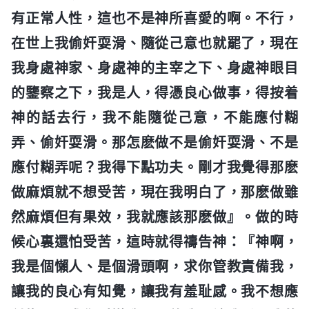
有正常人性，這也不是神所喜愛的啊。不行，
在世上我偷奸耍滑、隨從己意也就罷了，現在
我身處神家、身處神的主宰之下、身處神眼目
的鑒察之下，我是人，得憑良心做事，得按着
神的話去行，我不能隨從己意，不能應付糊
弄、偷奸耍滑。那怎麽做不是偷奸耍滑、不是
應付糊弄呢？我得下點功夫。剛才我覺得那麽
做麻煩就不想受苦，現在我明白了，那麽做雖
然麻煩但有果效，我就應該那麽做』。做的時
候心裏還怕受苦，這時就得禱告神：『神啊，
我是個懶人、是個滑頭啊，求你管教責備我，
讓我的良心有知覺，讓我有羞耻感。我不想應