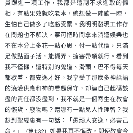
員跟進一項工作，我都是這副不求進取的懶
相，有點果效就吃老本，總想做一陣歇一陣，
生怕自己做多了吃虧受累。我明明發現工作存
在問題也不解决，寧可把時間拿來消遣娱樂也
不在本分上多花一點心思、付一點代價，只滿
足做點面子活，能糊弄、搪塞帶領就行。看到
我不僅懶，還特别的鬼道、滑頭，巴不得每天
都歇着、都安逸才好。我享受了那麽多神話語
的澆灌供應和神的看顧保守，却連自己起碼該
盡的責任都没盡到，我不就是一個寄生在教會
的懶貨、廢物嗎？還哪有一點兒人性理智？我
想到聖經裏有一句話：「愚頑人安逸，必害己
命。」
如果我再不悔改，即使教會今
（箴1:32）