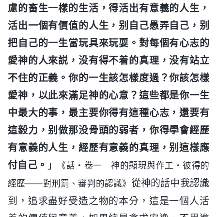
慮的畜生一樣的生活，得活出有意義的人生，
活出一個有價值的人生，别自己愚弄自己，别
把自己的一生當玩具來玩耍。對每個有心志的
愛神的人來説，没有得不着的真理，没有站立
不住的正義。你的一生該怎樣度過？你該怎樣
愛神，以此來滿足神的心意？這些都是你一生
中最大的事，最主要你得有這種心志，還要有
這毅力，别做那没骨頭的弱者，你得學會經歷
有意義的人生，經歷有意義的真理，别這樣應
付自己。
」
《話・卷一 神的顯現與作工・彼得的
從神的話中我認識
經歷——對刑罰、審判的認識》
到，追求盡好受造之物的本分，這是一個人活