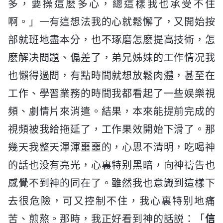
多，要操這麽多心，總這樣我也承受不住
啊。」一有這想法我的心就鬆懈了，又開始按
部就班地盡本分，也不琢磨怎麽提高技術，怎
麽解决問題、偏差了，弟兄姊妹的工作情况我
也懶得過問，有點時間就想放鬆肉體，甚至在
工作、學習業務的時間我都看起了一些娱樂視
頻、劇情片來消遣。結果，本來能提前完成的
視頻被我給拖延了，工作果效開始下滑了。那
幾天我整天渾渾噩噩的，心思不清明，吃喝神
的話也没有亮光，心裏特别黑暗，向神禱告也
感覺不到神的同在了。雖然我也意識到這樣下
去很危險，可又控制不住，我心裏特别地痛
苦、煎熬。那時，我正好看到神的話説：「
信