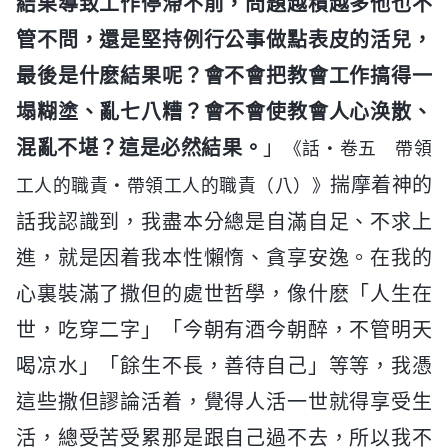
結果導致工作停滯不前，問題越積越多他也不
管不問，還是堅持例行公事做點表皮的活兒，
最後是什麽結果呢？會不會把教會工作搞得一
塌糊塗、亂七八糟？會不會使教會人心涣散、
混亂不堪？這是必然結果。
」
《話・卷五 帶領
揣摩着神的
工人的職責・帶領工人的職責（八）》
話我認識到，我盡本分總是自滿自足、不求上
進，就是因着我本性懶惰、貪享安逸。在我的
心裏裝滿了撒但的處世哲學，像什麽「人生在
世，吃穿二字」「今朝有酒今朝醉，不管明天
喝凉水」「餘生不長，善待自己」等等，我憑
這些撒但謬論活着，覺得人活一世就得享受生
活，總受苦受累那是跟自己過不去，所以我不