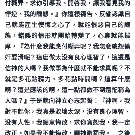
付糊弄，求你引導我、開啓我，讓我看見我的
悖逆、我的醜態。』你這樣禱告、反省認識自
己就能産生懊悔之心了，就能恨惡自己的醜
態，錯誤的情形就開始轉變了，心裏就能揣
摩，『為什麽我能應付糊弄呢？我怎麽總想偷
奸耍滑呢？這麽做太没有良心理智了，這還是
信神的人嗎？我做事為什麽就不能求真呢？不
就是多花點精力、多花點時間嗎？這算什麽
啊？這是應該的啊，這一點都做不到還配稱為
人嗎？』于是就向神立心志起誓：『神啊，我
對不起你，我真是敗壞太深，没有良心理智、
没有人性，我願意悔改，求你寬恕我，我一定
改正。如果我不能悔改，願神懲罰我。』之後