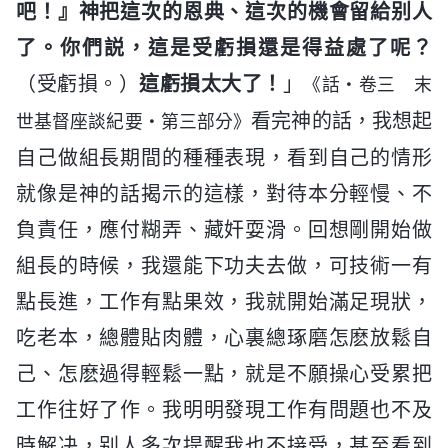
吧！』神把這次的恩典、這次的機會留給别人
了。你們説，這是受虧損還是得益處了呢？
（受虧損。）
這虧損太大了！
」
《話・卷三 末
看完神的話，我想起
世基督座談紀要・第三部分》
自己做組長期間的種種表現，看到自己的情形
就像是神的話揭示的這樣，對待本分輕慢、不
負責任，應付糊弄、藏奸耍滑。回想剛開始做
組長的時候，我還能下功夫去做，可技術一有
點長進，工作有點果效，我就開始滿足現狀，
吃老本，總體貼肉體，心裏總琢磨怎麽放鬆自
己、怎麽過得輕鬆一點，就是不願操心受累把
工作往好了作。我明明發現工作有問題也不及
時解决，别人多次提醒我也不接受，甚至看到