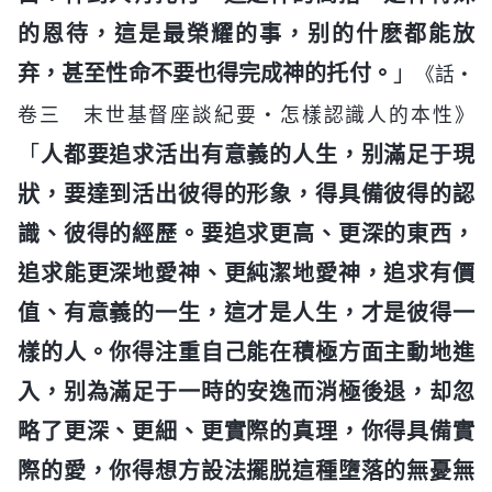
的恩待，這是最榮耀的事，别的什麽都能放
弃，甚至性命不要也得完成神的托付。
」
《話・
卷三 末世基督座談紀要・怎樣認識人的本性》
「
人都要追求活出有意義的人生，别滿足于現
狀，要達到活出彼得的形象，得具備彼得的認
識、彼得的經歷。要追求更高、更深的東西，
追求能更深地愛神、更純潔地愛神，追求有價
值、有意義的一生，這才是人生，才是彼得一
樣的人。你得注重自己能在積極方面主動地進
入，别為滿足于一時的安逸而消極後退，却忽
略了更深、更細、更實際的真理，你得具備實
際的愛，你得想方設法擺脱這種墮落的無憂無