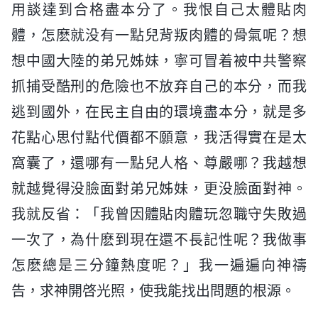
用談達到合格盡本分了。我恨自己太體貼肉
體，怎麽就没有一點兒背叛肉體的骨氣呢？想
想中國大陸的弟兄姊妹，寧可冒着被中共警察
抓捕受酷刑的危險也不放弃自己的本分，而我
逃到國外，在民主自由的環境盡本分，就是多
花點心思付點代價都不願意，我活得實在是太
窩囊了，還哪有一點兒人格、尊嚴哪？我越想
就越覺得没臉面對弟兄姊妹，更没臉面對神。
我就反省：「我曾因體貼肉體玩忽職守失敗過
一次了，為什麽到現在還不長記性呢？我做事
怎麽總是三分鐘熱度呢？」我一遍遍向神禱
告，求神開啓光照，使我能找出問題的根源。