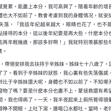
感覺累。能盡上本分，我可高興了。隨着年齡的增
體也大不如前了。教會考慮到我的身體情况，就安
失落，「我這年紀越來越大，眼睛也花了，也不
點接待的本分，這以後年紀要是再大些，什麽本分
能再年輕幾歲，那該多好啊！」我就特别羡慕那些
費。
3月份，帶領安排我去扶持于辛姊妹。姊妹七十八歲了
了了。看到于辛姊妹的狀態，我心裏有些失落傷感
齡比于辛姊妹還大呢，身體也不如以前了，不知哪
廢物了嗎？要是什麽本分也盡不上，蒙拯救還有希
間，我也得病了。一天，我半夜起來上厠所覺得頭
得睁不開眼，上吐下瀉，連喝口水都吐。當時，老