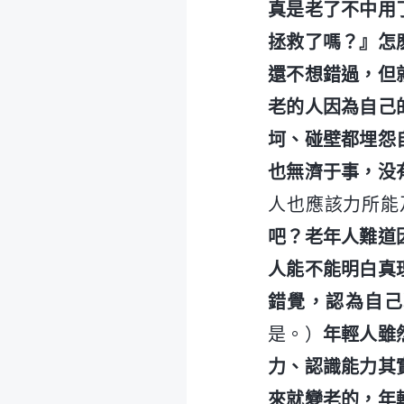
真是老了不中用
拯救了嗎？』怎
還不想錯過，但
老的人因為自己
坷、碰壁都埋怨
也無濟于事，没
人也應該力所能
吧？老年人難道
人能不能明白真
錯覺，認為自己
是。）
年輕人雖
力、認識能力其
來就變老的，年