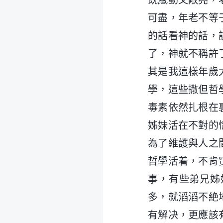
既感動又敞亮，
可盡，年老不等
的話看神的話，
了，神就不稱許
其是我這樣年歲
學，這些撒但哲
毒素依然扎根在
姊妹活在不對的
為了維護與人之
哲學活着，不肯
事，有些弟兄姊
多，就滔滔不絶
有解决，更應該