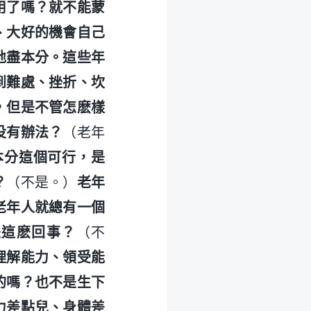
用了嗎？就不能蒙
、大好的機會自己
地盡本分。這些年
到難處、挫折、坎
，但是不管怎麽樣
没有辦法？
（老年
本分這個可行，是
？
（不是。）
老年
老年人就總有一個
是這麽回事？
（不
理解能力、領受能
的嗎？也不是生下
力差點兒、身體差