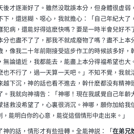
天後才逐漸好了。雖然没耽誤本分，但身體很虚弱
不下，還迷糊、噁心，我就擔心：「自己年紀大了
樣犯病，還能好得這麽快嗎？要是一時半會兒好不
本分也盡不了了，那我不就成廢物了嗎？盡不上本
歲，像我二十年前剛接受這步作工的時候該多好，
，無論遠近，我都能去，能盡上本分得福希望也大
麽也不行了，過一天算一天吧。」不知不覺，我就
來越下沉，神的話也看不進去，幹什麽都没有精神
了。我就向神禱告：「神哪！現在我感覺自己年齡
蒙拯救没希望了，心裏很消沉。神哪，願你加給我
制，能明白你的心意，能從這個情形中走出來。」
了神的話，情形才有些扭轉。全能神説：「
在弟兄