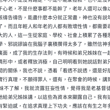
老年人不是没有路走，不是不能蒙拯救，也不是没
于心老，不是什麽事都不能幹了，老年人還可以像
該禱告禱告，能盡什麽本分就正常盡，神也没有説
了。而且年輕人和年老的人都有敗壞性情，都需要
大的人，這一生從家庭、學校、社會上積累了各種
學、邪説謬論在我腦子裏積攢得太多了，雖然信神
裏面，成了我的生存法則。有時候和弟兄姊妹在一
情形中，或者釋放消極，自己明明看到她説話對弟
間的關係，我也不説，憑着「看透不説透，還是好
實行真理，不願得罪人。還有，在聚會的時候，講
妹不了解，我就流露狂妄性情，覺得我是老基督
地給弟兄姊妹講，以這些為資本來顯露自己。我有
有緊迫感，在追求真理上下功夫，應該在有生之年