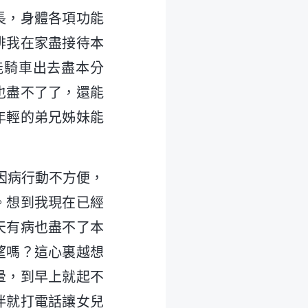
長，身體各項功能
排我在家盡接待本
能騎車出去盡本分
也盡不了了，還能
年輕的弟兄姊妹能
，因病行動不方便，
。想到我現在已經
天有病也盡不了本
望嗎？這心裏越想
暈，到早上就起不
伴就打電話讓女兒