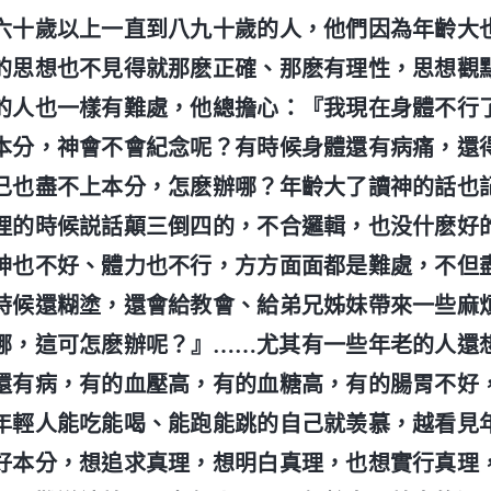
六十歲以上一直到八九十歲的人，他們因為年齡大
的思想也不見得就那麽正確、那麽有理性，思想觀
的人也一樣有難處，他總擔心：『我現在身體不行
本分，神會不會紀念呢？有時候身體還有病痛，還
己也盡不上本分，怎麽辦哪？年齡大了讀神的話也
理的時候説話顛三倒四的，不合邏輯，也没什麽好
神也不好、體力也不行，方方面面都是難處，不但
時候還糊塗，還會給教會、給弟兄姊妹帶來一些麻
哪，這可怎麽辦呢？』……尤其有一些年老的人還
還有病，有的血壓高，有的血糖高，有的腸胃不好
年輕人能吃能喝、能跑能跳的自己就羡慕，越看見
好本分，想追求真理，想明白真理，也想實行真理