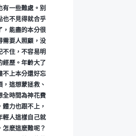
也有一些難處。别
點也不見得就合乎
了，能盡的本分很
得需要人照顧，没
記不住，不容易明
的經歷。年齡大了
盡不上本分還好忘
煩，這想蒙拯救、
想全時間為神花費
，體力也跟不上，
年輕人這樣自己就
，怎麽這麽難呢？