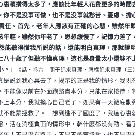
心裏積攢得太多了，應該比年輕人花費更多的時間
。你不是没事可做，也不是没事就愁苦、憂慮、擔
責任。首先，老年人應該有正確的心態，雖然年
該年輕。雖然你年老了，思想緩慢了，記憶力差了
然能聽得懂我所説的話，還能明白真理，那就證
七八十歲了但聽不懂真理，這也是身量太小還够不
小。
」
《話・卷六 關于追求真理・怎樣追求真理（三
真是説到我心裏去了，揭示的正是我的情形。我現
，不能像以前在外面跑路盡本分，只能在家接待，
不上本分，我就擔心自己老了，如果有一天徹底動
就不能蒙拯救了。一想到進不了國度了，我這心裏
慮，活在消極負面的情形中，幹什麽都没有勁。看