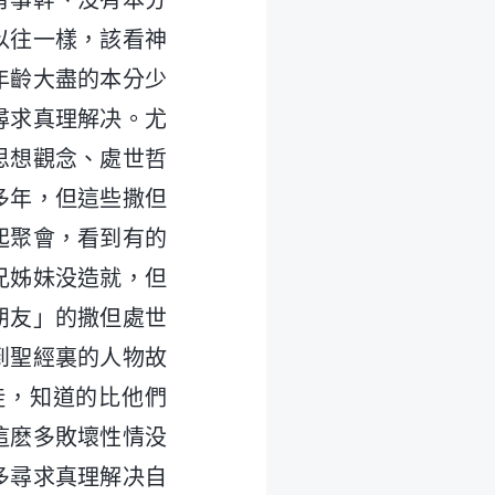
有事幹、没有本分
以往一樣，該看神
年齡大盡的本分少
尋求真理解决。尤
思想觀念、處世哲
多年，但這些撒但
起聚會，看到有的
兄姊妹没造就，但
朋友」的撒但處世
到聖經裏的人物故
徒，知道的比他們
這麽多敗壞性情没
多尋求真理解决自