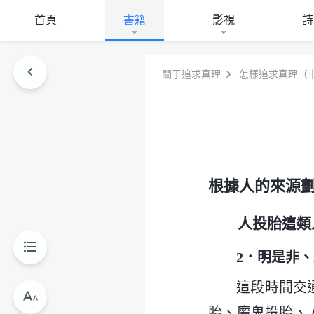
首頁
書籍
影視
詩
關于追求真理
怎樣追求真理（
根據人的來源
人投胎這類
2．明是非
這段時間交
胎、魔鬼投胎、