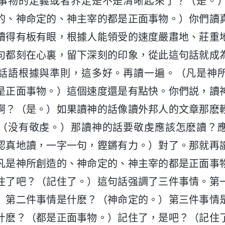
事物的定義或者界定是不是清晰起來了？（是。
的、神命定的、神主宰的都是正面事物。）你們讀
讀得有板有眼，根據人能領受的速度嚴肅地、莊重
句都刻在心裏，留下深刻的印象，從此這句話就成
話語根據與準則，這多好。再讀一遍。（凡是神
是正面事物。）這個速度還是有點快。你們説，讀
啊？（是。）如果讀神的話像讀外邦人的文章那麽
（没有敬虔。）那讀神的話要敬虔應該怎麽讀？
認真地讀，一字一句，鏗鏘有力。）對了。那就再
凡是神所創造的、神命定的、神主宰的都是正面事
住了吧？（記住了。）這句話强調了三件事情。第
）第二件事情是什麽？（神命定的。）第三件事情
什麽？（都是正面事物。）記住了，是吧？（記住