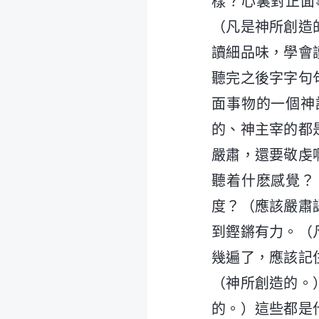
樣？心裏對正面
（凡是神所創造
讀細品味，學會
聽完之後字字句
面事物的一個神
的、神主宰的都
嚴肅，還要敬虔
聽着什麽感覺？
度？（應該嚴肅
到鏗鏘有力。（
幾遍了，應該記
（神所創造的。
的。）這些都是