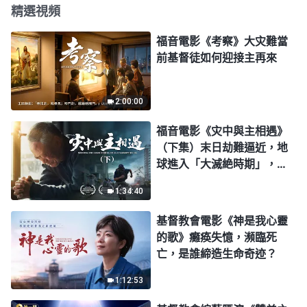
精選視頻
福音電影《考察》大灾難當
前基督徒如何迎接主再來
2:00:00
福音電影《灾中與主相遇》
（下集）末日劫難逼近，地
球進入「大滅絶時期」，人
類進入倒計時，你準備好逃
1:34:40
生了嗎？
基督教會電影《神是我心靈
的歌》癱痪失憶，瀕臨死
亡，是誰締造生命奇迹？
1:12:53