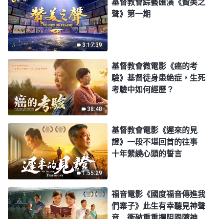
基督教會綜藝匯演《贊美之
聲》第一期
3:17:39
基督教會微電影《癌的考
驗》基督徒身患絶症，生死
考驗中如何經歷？
38:48
基督教會電影《遲來的見
證》一段不堪回首的往事
十年縈繞心頭的誓言
1:55:29
福音電影《國度福音傳進我
們寨子》此生有幸聽見神聲
音 衝破重重攔阻跟隨神