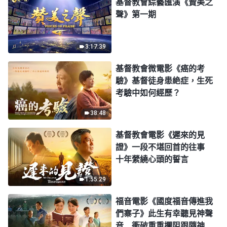
基督教會綜藝匯演《贊美之
聲》第一期
3:17:39
基督教會微電影《癌的考
驗》基督徒身患絶症，生死
考驗中如何經歷？
38:48
基督教會電影《遲來的見
證》一段不堪回首的往事
十年縈繞心頭的誓言
1:55:29
福音電影《國度福音傳進我
們寨子》此生有幸聽見神聲
音 衝破重重攔阻跟隨神