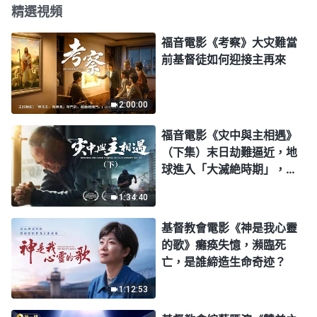
精選視頻
福音電影《考察》大灾難當
前基督徒如何迎接主再來
2:00:00
福音電影《灾中與主相遇》
（下集）末日劫難逼近，地
球進入「大滅絶時期」，人
類進入倒計時，你準備好逃
1:34:40
生了嗎？
基督教會電影《神是我心靈
的歌》癱痪失憶，瀕臨死
亡，是誰締造生命奇迹？
1:12:53