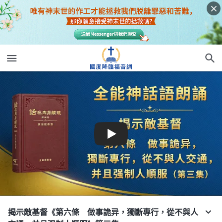
揭示敵基督《第六條 做事詭异，獨斷專行，從不與人