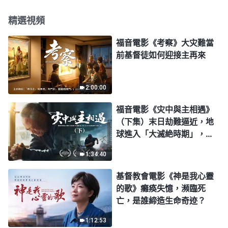
精選視頻
福音電影《考察》大灾難當
前基督徒如何迎接主再來
2:00:00
福音電影《灾中與主相遇》
（下集）末日劫難逼近，地
球進入「大滅絶時期」，人
類進入倒計時，你準備好逃
1:34:40
生了嗎？
基督教會電影《神是我心靈
的歌》癱痪失憶，瀕臨死
亡，是誰締造生命奇迹？
1:12:53