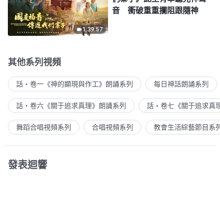
音 衝破重重攔阻跟隨神
1:39:57
其他系列視頻
話・卷一《神的顯現與作工》朗誦系列
每日神話朗誦系列
話・卷六《關于追求真理》朗誦系列
話・卷七《關于追求真
舞蹈合唱視頻系列
合唱視頻系列
教會生活綜藝節目系
發表迴響