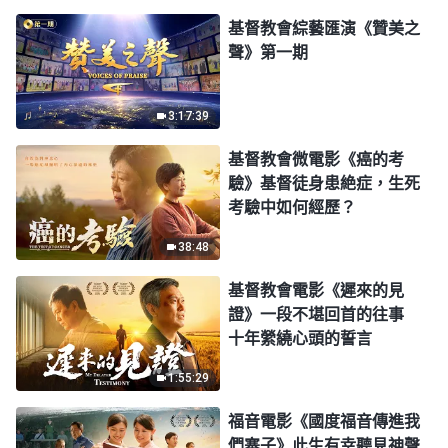
基督教會綜藝匯演《贊美之
聲》第一期
3:17:39
基督教會微電影《癌的考
驗》基督徒身患絶症，生死
考驗中如何經歷？
38:48
基督教會電影《遲來的見
證》一段不堪回首的往事
十年縈繞心頭的誓言
1:55:29
福音電影《國度福音傳進我
們寨子》此生有幸聽見神聲