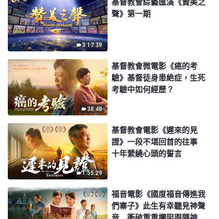
基督教會綜藝匯演《贊美之
聲》第一期
3:17:39
基督教會微電影《癌的考
驗》基督徒身患絶症，生死
考驗中如何經歷？
38:48
基督教會電影《遲來的見
證》一段不堪回首的往事
十年縈繞心頭的誓言
1:55:29
福音電影《國度福音傳進我
們寨子》此生有幸聽見神聲
音 衝破重重攔阻跟隨神