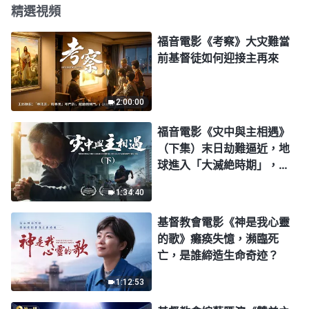
精選視頻
福音電影《考察》大灾難當
前基督徒如何迎接主再來
2:00:00
福音電影《灾中與主相遇》
（下集）末日劫難逼近，地
球進入「大滅絶時期」，人
類進入倒計時，你準備好逃
1:34:40
生了嗎？
基督教會電影《神是我心靈
的歌》癱痪失憶，瀕臨死
亡，是誰締造生命奇迹？
1:12:53