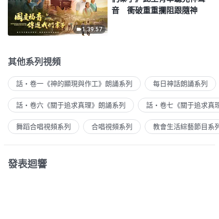
音 衝破重重攔阻跟隨神
1:39:57
其他系列視頻
話・卷一《神的顯現與作工》朗誦系列
每日神話朗誦系列
話・卷六《關于追求真理》朗誦系列
話・卷七《關于追求真
舞蹈合唱視頻系列
合唱視頻系列
教會生活綜藝節目系
發表迴響