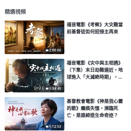
精選視頻
福音電影《考察》大灾難當
前基督徒如何迎接主再來
2:00:00
福音電影《灾中與主相遇》
（下集）末日劫難逼近，地
球進入「大滅絶時期」，人
類進入倒計時，你準備好逃
1:34:40
生了嗎？
基督教會電影《神是我心靈
的歌》癱痪失憶，瀕臨死
亡，是誰締造生命奇迹？
1:12:53