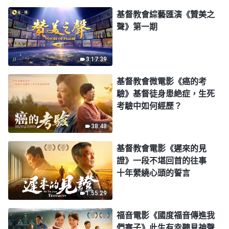
基督教會綜藝匯演《贊美之
聲》第一期
3:17:39
基督教會微電影《癌的考
驗》基督徒身患絶症，生死
考驗中如何經歷？
38:48
基督教會電影《遲來的見
證》一段不堪回首的往事
十年縈繞心頭的誓言
1:55:29
福音電影《國度福音傳進我
們寨子》此生有幸聽見神聲