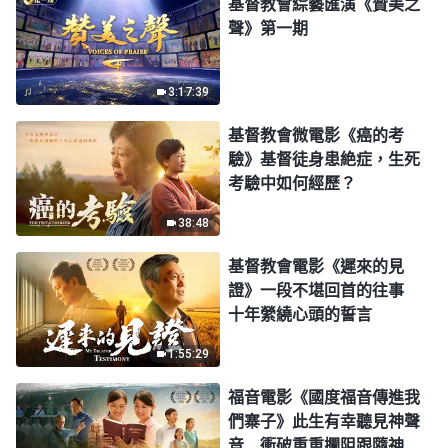
基督教會綜藝匯演《贊美之
聲》第一期
3:17:39
基督教會微電影《癌的考
驗》基督徒身患絶症，生死
考驗中如何經歷？
38:48
基督教會電影《遲來的見
證》一段不堪回首的往事
十年縈繞心頭的誓言
1:55:29
福音電影《國度福音傳進我
們寨子》此生有幸聽見神聲
音 衝破重重攔阻跟隨神