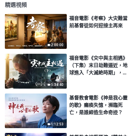
精選視頻
福音電影《考察》大灾難當
前基督徒如何迎接主再來
2:00:00
福音電影《灾中與主相遇》
（下集）末日劫難逼近，地
球進入「大滅絶時期」，人
類進入倒計時，你準備好逃
1:34:40
生了嗎？
基督教會電影《神是我心靈
的歌》癱痪失憶，瀕臨死
亡，是誰締造生命奇迹？
1:12:53