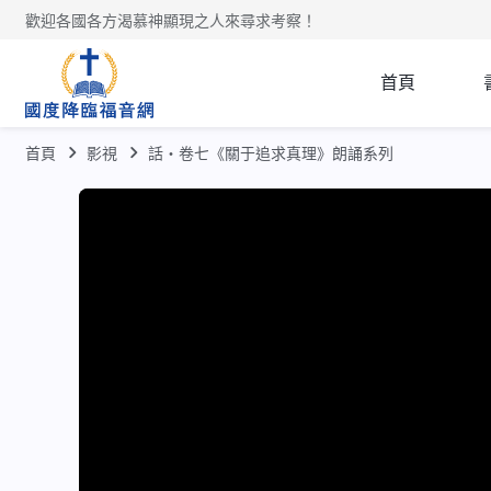
歡迎各國各方渴慕神顯現之人來尋求考察！
首頁
首頁
影視
話・卷七《關于追求真理》朗誦系列