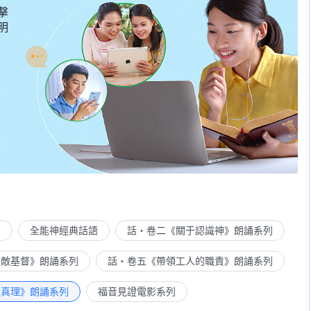
擊
明
列
全能神經典話語
話・卷二《關于認識神》朗誦系列
示敵基督》朗誦系列
話・卷五《帶領工人的職責》朗誦系列
求真理》朗誦系列
福音見證電影系列