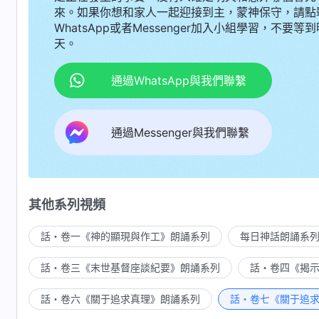
來。如果你想和家人一起迎接到主，蒙神保守，請點
WhatsApp或者Messenger加入小組學習，不要等到
天。
通過WhatsApp與我們聯繫
通過Messenger與我們聯繫
其他系列視頻
話・卷一《神的顯現與作工》朗誦系列
每日神話朗誦系
話・卷三《末世基督座談紀要》朗誦系列
話・卷四《揭
話・卷六《關于追求真理》朗誦系列
話・卷七《關于追