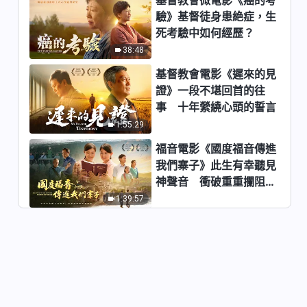
驗》基督徒身患絶症，生
關于追求真理《怎樣追求真理
死考驗中如何經歷？
（六）》第四集
38:48
27:15
基督教會電影《遲來的見
關于追求真理《怎樣追求真理
證》一段不堪回首的往
（六）》第五集
事 十年縈繞心頭的誓言
20:55
1:55:29
福音電影《國度福音傳進
關于追求真理《怎樣追求真理
我們寨子》此生有幸聽見
（六）》第六集
神聲音 衝破重重攔阻跟
26:13
隨神
1:39:57
關于追求真理《怎樣追求真理
（七）》第一集
32:20
關于追求真理《怎樣追求真理
（七）》第二集