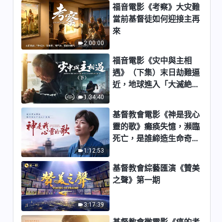
福音電影《考察》大灾難
31:53
當前基督徒如何迎接主再
來
關于追求真理《怎樣追求真理
2:00:00
（五）》第五集
福音電影《灾中與主相
33:52
遇》（下集）末日劫難逼
近，地球進入「大滅絶時
關于追求真理《怎樣追求真理
期」，人類進入倒計時，
1:34:40
（六）》第一集
你準備好逃生了嗎？
基督教會電影《神是我心
39:11
靈的歌》癱痪失憶，瀕臨
關于追求真理《怎樣追求真理
死亡，是誰締造生命奇
（六）》第二集
迹？
1:12:53
31:25
基督教會綜藝匯演《贊美
之聲》第一期
關于追求真理《怎樣追求真理
（六）》第三集
3:17:39
41:07
基督教會微電影《癌的考