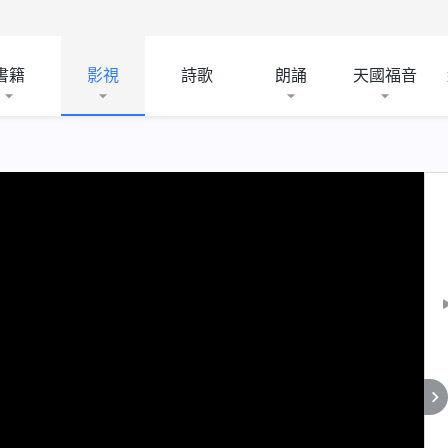
書籍
影視
詩歌
朗誦
天國福音