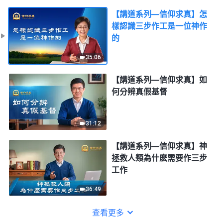
【講道系列—信仰求真】怎
樣認識三步作工是一位神作
的
35:06
【講道系列—信仰求真】如
何分辨真假基督
31:12
【講道系列—信仰求真】神
拯救人類為什麽需要作三步
工作
36:49
查看更多