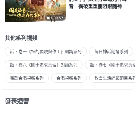
音 衝破重重攔阻跟隨神
1:39:57
其他系列視頻
話・卷一《神的顯現與作工》朗誦系列
每日神話朗誦系列
話・卷六《關于追求真理》朗誦系列
話・卷七《關于追求真
舞蹈合唱視頻系列
合唱視頻系列
教會生活綜藝節目系
發表迴響