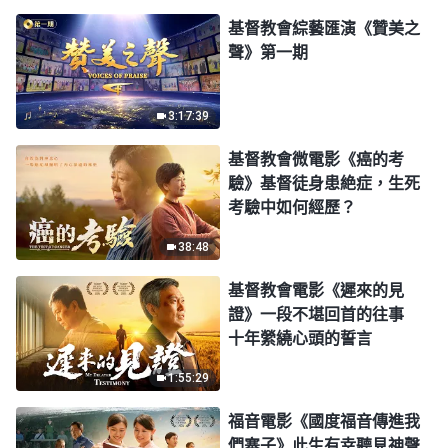
基督教會綜藝匯演《贊美之
聲》第一期
3:17:39
基督教會微電影《癌的考
驗》基督徒身患絶症，生死
考驗中如何經歷？
38:48
基督教會電影《遲來的見
證》一段不堪回首的往事
十年縈繞心頭的誓言
1:55:29
福音電影《國度福音傳進我
們寨子》此生有幸聽見神聲