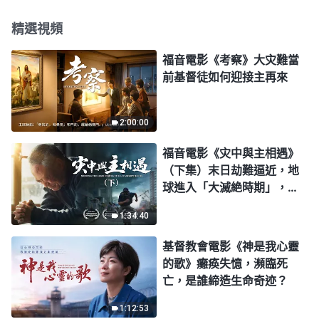
精選視頻
福音電影《考察》大灾難當
前基督徒如何迎接主再來
2:00:00
福音電影《灾中與主相遇》
（下集）末日劫難逼近，地
球進入「大滅絶時期」，人
類進入倒計時，你準備好逃
1:34:40
生了嗎？
基督教會電影《神是我心靈
的歌》癱痪失憶，瀕臨死
亡，是誰締造生命奇迹？
1:12:53