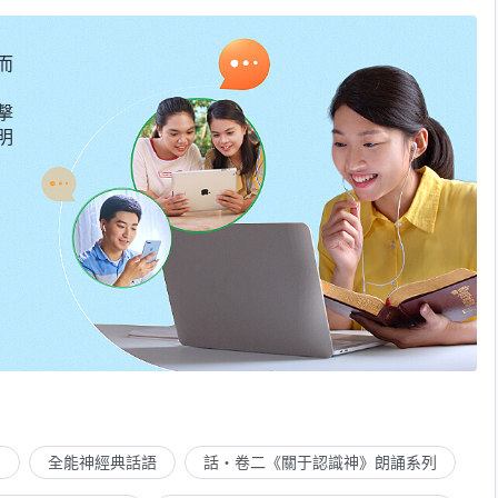
而
擊
明
列
全能神經典話語
話・卷二《關于認識神》朗誦系列