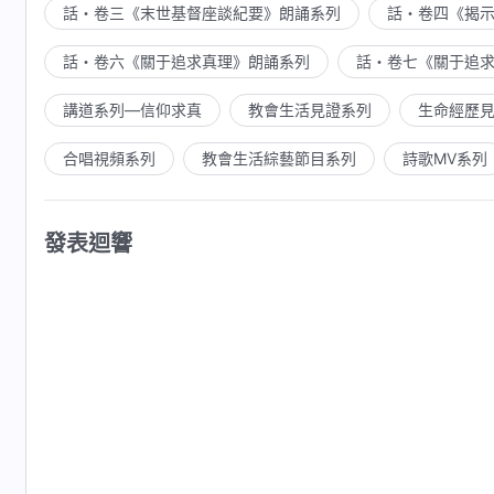
話・卷三《末世基督座談紀要》朗誦系列
話・卷四《揭
話・卷六《關于追求真理》朗誦系列
話・卷七《關于追
講道系列—信仰求真
教會生活見證系列
生命經歷
合唱視頻系列
教會生活綜藝節目系列
詩歌MV系列
發表迴響