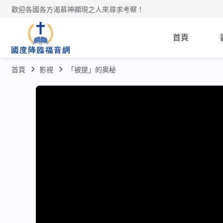
歡迎各國各方渴慕神顯現之人來尋求考察！
首頁
首頁
影視
「被提」的奥秘