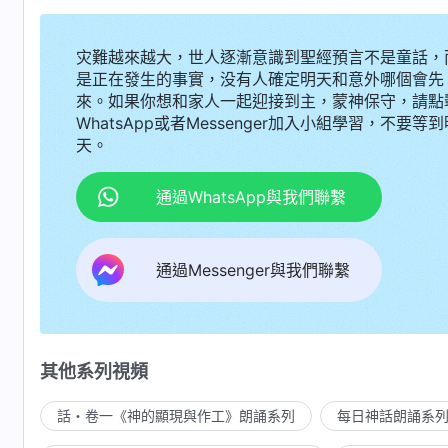
灾難越來越大，世人逐漸意識到聖經預言不是童話，
是正在發生的事實，没有人確定明天和意外哪個會先
來。如果你想和家人一起迎接到主，蒙神保守，請點
WhatsApp或者Messenger加入小組學習，不要等到
天。
通過WhatsApp與我們聯繫
通過Messenger與我們聯繫
其他系列視頻
話・卷一《神的顯現與作工》朗誦系列
每日神話朗誦系