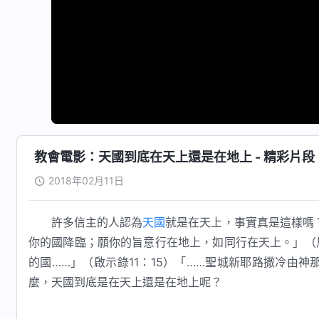
教會電影：天國到底在天上還是在地上 - 精彩片段
2018年02月11日
許多信主的人認為
天國
就是在天上，事實真是這樣嗎
你的國降臨；願你的旨意行在地上，如同行在天上。」（
的國……」（啟示錄11：15）「……聖城新耶路撒冷由神
麼，天國到底是在天上還是在地上呢？