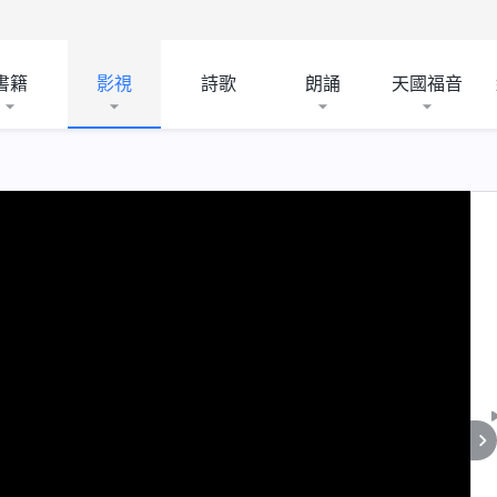
書籍
影視
詩歌
朗誦
天國福音