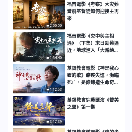
福音電影《考察》大灾難
當前基督徒如何迎接主再
來
2:00:00
福音電影《灾中與主相
遇》（下集）末日劫難逼
近，地球進入「大滅絶時
期」，人類進入倒計時，
1:34:40
你準備好逃生了嗎？
基督教會電影《神是我心
靈的歌》癱痪失憶，瀕臨
死亡，是誰締造生命奇
迹？
1:12:53
基督教會綜藝匯演《贊美
之聲》第一期
3:17:39
基督教會微電影《癌的考