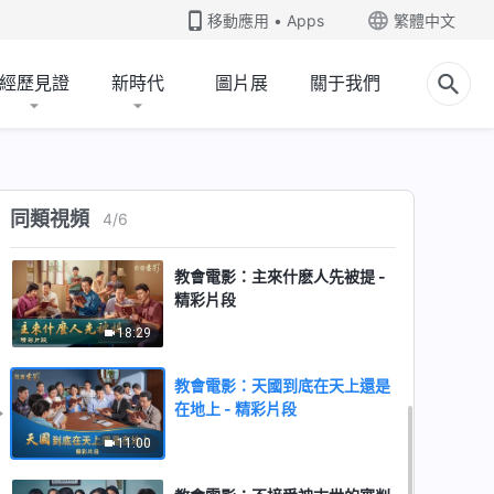
移動應用 • Apps
繁體中文
教會電影：天國到底在哪裏 - 精
彩片段
經歷見證
新時代
圖片展
關于我們
11:00
教會電影：主為我們預備的地方
究竟在哪裏 - 精彩片段
同類視頻
4
/
6
16:56
教會電影：主來什麽人先被提 -
精彩片段
18:29
教會電影：天國到底在天上還是
在地上 - 精彩片段
11:00