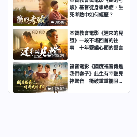
驗》基督徒身患絶症，生
死考驗中如何經歷？
38:48
基督教會電影《遲來的見
證》一段不堪回首的往
事 十年縈繞心頭的誓言
1:55:29
福音電影《國度福音傳進
我們寨子》此生有幸聽見
神聲音 衝破重重攔阻跟
隨神
1:39:57