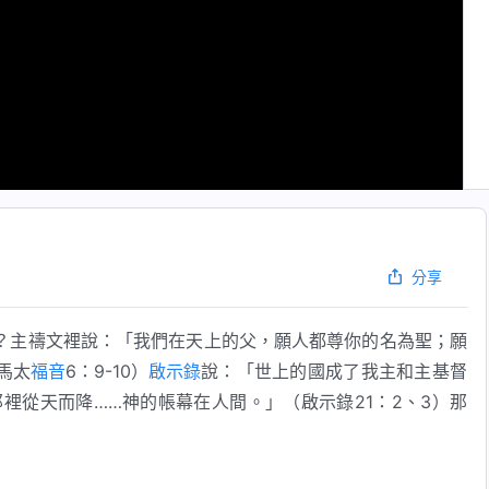
分享
？主禱文裡說：「我們在天上的父，願人都尊你的名為聖；願
馬太
福音
6：9-10）
啟示錄
說：「世上的國成了我主和主基督
那裡從天而降……神的帳幕在人間。」（啟示錄21：2、3）那