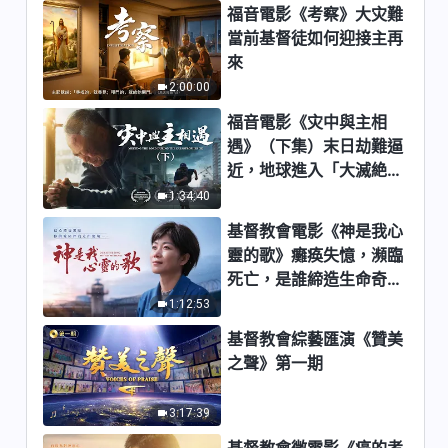
福音電影《考察》大灾難
22:42
當前基督徒如何迎接主再
來
基督徒的經歷見證 第822期
2:00:00
《尋求問題的背後》
福音電影《灾中與主相
22:30
遇》（下集）末日劫難逼
近，地球進入「大滅絶時
基督徒的經歷見證 第1621期
期」，人類進入倒計時，
1:34:40
《嫉賢妒能太可恨》
你準備好逃生了嗎？
基督教會電影《神是我心
25:46
靈的歌》癱痪失憶，瀕臨
基督徒的經歷見證 第1620期
死亡，是誰締造生命奇
《我學會盡自己的責任了》
迹？
1:12:53
27:27
基督教會綜藝匯演《贊美
之聲》第一期
基督徒的經歷見證 第519期
《我為什麽總偽裝自己》
3:17:39
29:17
基督教會微電影《癌的考