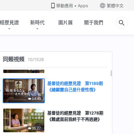
《不敢承認錯誤是在顧慮什麽》
移動應用 • Apps
繁體中文
31:40
經歷見證
新時代
圖片展
關于我們
基督徒的經歷見證 第1063期
《經歷病痛我學會了順服》
27:35
基督徒的經歷見證 第1099期
同類視頻
10
/
1528
《總維護人際關係盡不好本分》
28:16
基督徒的經歷見證 第1189期
《總顯露自己是什麽性情》
34:45
基督徒的經歷見證 第1278期
《難處面前我終于不再逃避》
35:27