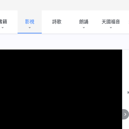
書籍
影視
詩歌
朗誦
天國福音