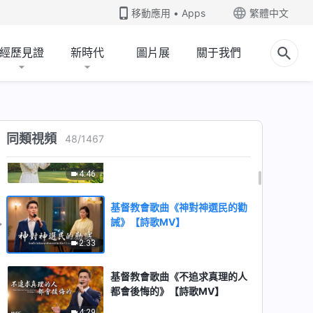
移動應用 • Apps
繁體中文
了天大屈辱》【詩歌MV】
5:42
經歷見證
新時代
圖片展
關于我們
基督教會歌曲《性情變化離不開
神的作工帶領》【詩歌MV】
3:54
同類視頻
基督教會歌曲《敬畏神的人凡事
48
/
1467
稱頌神》【詩歌MV】
4:46
基督教會歌曲《神對神選民的勸
誡》【詩歌MV】
2:33
基督教會歌曲《不追求真理的人
都會後悔的》【詩歌MV】
4:29