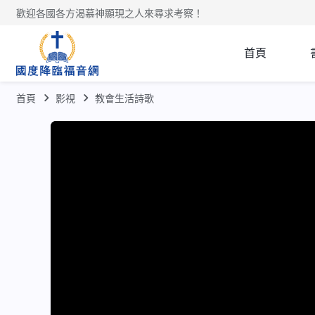
歡迎各國各方渴慕神顯現之人來尋求考察！
首頁
首頁
影視
教會生活詩歌