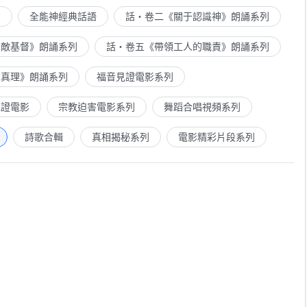
列
全能神經典話語
話・卷二《關于認識神》朗誦系列
示敵基督》朗誦系列
話・卷五《帶領工人的職責》朗誦系列
求真理》朗誦系列
福音見證電影系列
見證電影
宗教迫害電影系列
舞蹈合唱視頻系列
詩歌合輯
真相揭秘系列
電影精彩片段系列