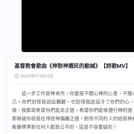
基督教會歌曲《神對神選民的勸誡》【詩歌MV】
2026年07月03日
這一步工作是神來作，你要是不關心神的心意，不關
己。你們别怪我説話難聽，也别怪我説話冷了你們的心
做，我都是希望你們能走正道，希望你們能够遵行神的道
那無疑你就是在悖逆神偏離正道。對待不同的人的結局神
衡量標準對任何人都是公平的，這是不容置疑的！