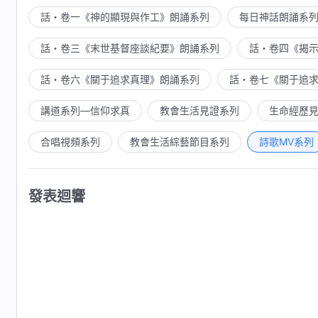
話・卷一《神的顯現與作工》朗誦系列
每日神話朗誦系
話・卷三《末世基督座談紀要》朗誦系列
話・卷四《揭
話・卷六《關于追求真理》朗誦系列
話・卷七《關于追
講道系列—信仰求真
教會生活見證系列
生命經歷
合唱視頻系列
教會生活綜藝節目系列
詩歌MV系列
發表迴響