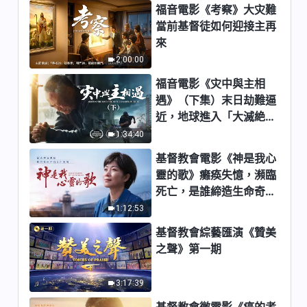
福音電影《考察》大灾難
着是神所期盼的》【詩歌MV】
當前基督徒如何迎接主再
5:44
來
2:00:00
基督教會歌曲《對性情變化要有
信心》【詩歌MV】
福音電影《灾中與主相
遇》（下集）末日劫難逼
4:15
近，地球進入「大滅絶時
期」，人類進入倒計時，
基督教會歌曲《狂妄是敗壞性情
1:34:40
最突出的表現》【詩歌MV】
你準備好逃生了嗎？
基督教會電影《神是我心
3:33
靈的歌》癱痪失憶，瀕臨
死亡，是誰締造生命奇
基督教會歌曲《人都不明白神心
迹？
1:12:53
意》【詩歌MV】
基督教會綜藝匯演《贊美
5:14
之聲》第一期
基督教會歌曲《接受神的托付才
3:17:39
有機會蒙拯救》【詩歌MV】
基督教會微電影《癌的考
5:10