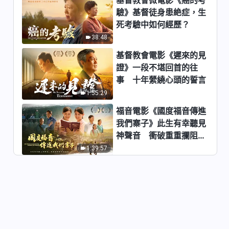
驗》基督徒身患絶症，生
基督教會歌曲《以神的話為生命
死考驗中如何經歷？
就得着了永生》【詩歌MV】
38:48
4:55
基督教會電影《遲來的見
證》一段不堪回首的往
基督教會歌曲《神所作的對人都
事 十年縈繞心頭的誓言
是成全都是愛》【詩歌MV】
1:55:29
5:32
福音電影《國度福音傳進
我們寨子》此生有幸聽見
基督教會歌曲《順服神的作工才
神聲音 衝破重重攔阻跟
能對神有認識》【詩歌MV】
隨神
1:39:57
4:48
基督教會歌曲《達到敬畏神遠離
惡的實行原則》【詩歌MV】
3:37
基督教會歌曲《跟上聖靈作工的