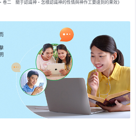
・卷二 關于認識神・怎樣認識神的性情與神作工要達到的果效》
而
擊
明