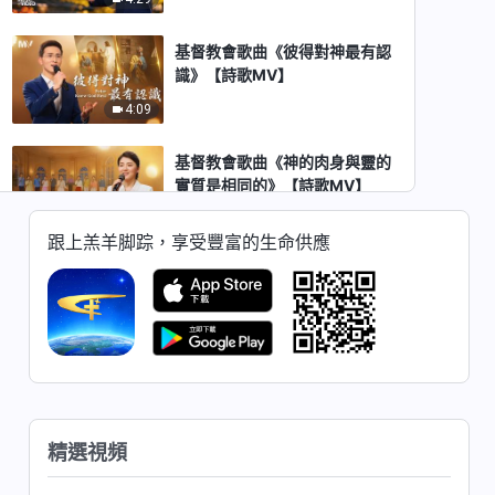
基督教會歌曲《彼得對神最有認
識》【詩歌MV】
4:09
基督教會歌曲《神的肉身與靈的
實質是相同的》【詩歌MV】
2:59
跟上羔羊脚踪，享受豐富的生命供應
基督教會歌曲《追求在凡事上明
白真理才能被神成全》【詩歌
MV】
5:30
基督教會歌曲《人説話做事應根
據神的話》【詩歌MV】
5:40
精選視頻
基督教會歌曲《人能憑神的話活