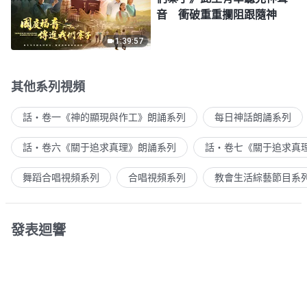
音 衝破重重攔阻跟隨神
1:39:57
其他系列視頻
話・卷一《神的顯現與作工》朗誦系列
每日神話朗誦系列
話・卷六《關于追求真理》朗誦系列
話・卷七《關于追求真
舞蹈合唱視頻系列
合唱視頻系列
教會生活綜藝節目系
發表迴響