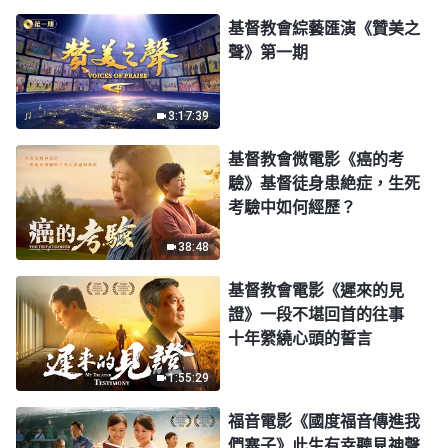
基督教會綜藝匯演《贊美之
聲》第一期
3:17:39
基督教會微電影《癌的考
驗》基督徒身患絶症，生死
考驗中如何經歷？
38:48
基督教會電影《遲來的見
證》一段不堪回首的往事
十年縈繞心頭的誓言
1:55:29
福音電影《國度福音傳進我
們寨子》此生有幸聽見神聲