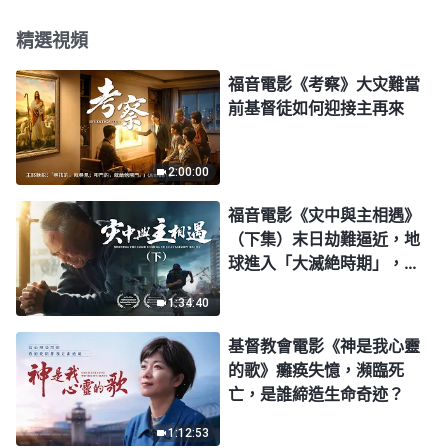
精選視頻
福音電影《考察》大灾難當
前基督徒如何迎接主再來
2:00:00
福音電影《灾中與主相遇》
（下集）末日劫難逼近，地
球進入「大滅絶時期」，人
類進入倒計時，你準備好逃
1:34:40
生了嗎？
基督教會電影《神是我心靈
的歌》癱痪失憶，瀕臨死
亡，是誰締造生命奇迹？
1:12:53