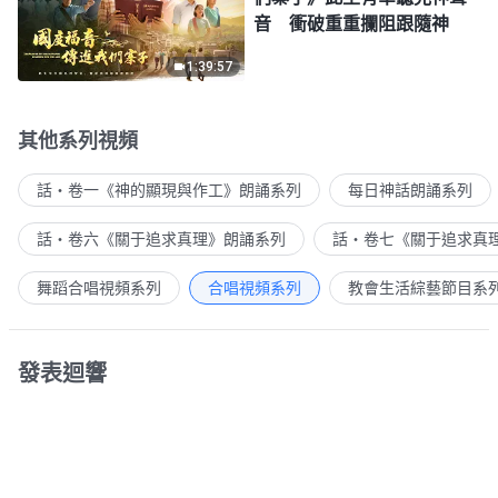
音 衝破重重攔阻跟隨神
1:39:57
其他系列視頻
話・卷一《神的顯現與作工》朗誦系列
每日神話朗誦系列
話・卷六《關于追求真理》朗誦系列
話・卷七《關于追求真
舞蹈合唱視頻系列
合唱視頻系列
教會生活綜藝節目系
發表迴響