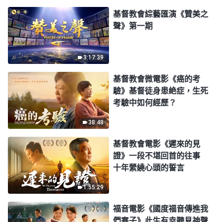
基督教會綜藝匯演《贊美之
聲》第一期
3:17:39
基督教會微電影《癌的考
驗》基督徒身患絶症，生死
考驗中如何經歷？
38:48
基督教會電影《遲來的見
證》一段不堪回首的往事
十年縈繞心頭的誓言
1:55:29
福音電影《國度福音傳進我
們寨子》此生有幸聽見神聲