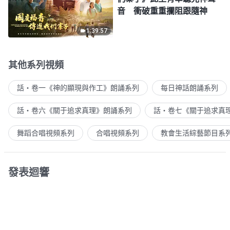
音 衝破重重攔阻跟隨神
1:39:57
其他系列視頻
話・卷一《神的顯現與作工》朗誦系列
每日神話朗誦系列
話・卷六《關于追求真理》朗誦系列
話・卷七《關于追求真
舞蹈合唱視頻系列
合唱視頻系列
教會生活綜藝節目系
發表迴響