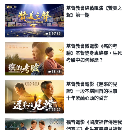
基督教會綜藝匯演《贊美之
聲》第一期
3:17:39
基督教會微電影《癌的考
驗》基督徒身患絶症，生死
考驗中如何經歷？
38:48
基督教會電影《遲來的見
證》一段不堪回首的往事
十年縈繞心頭的誓言
1:55:29
福音電影《國度福音傳進我
們寨子》此生有幸聽見神聲