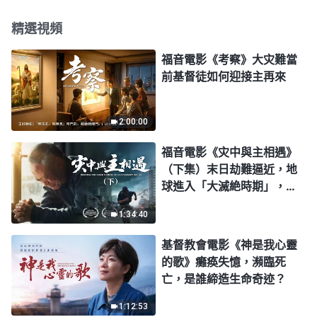
精選視頻
福音電影《考察》大灾難當
前基督徒如何迎接主再來
2:00:00
福音電影《灾中與主相遇》
（下集）末日劫難逼近，地
球進入「大滅絶時期」，人
類進入倒計時，你準備好逃
1:34:40
生了嗎？
基督教會電影《神是我心靈
的歌》癱痪失憶，瀕臨死
亡，是誰締造生命奇迹？
1:12:53