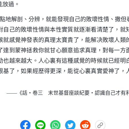
能放過。
點點地解剖、分辨，就能發現自己的敗壞性情、撒但
對自己的敗壞性情與本性實質就逐漸看清楚了，就
候就感覺神發表的真理太寶貴了，能解决敗壞人類
了達到蒙神拯救你就甘心願意追求真理，對每一方
勁也越來越大。人心裏有這種感覺的時候就已經明
根基了，如果經歷得更深，能從心裏真實愛神了，
——《話・卷三 末世基督座談紀要・認識自己才有