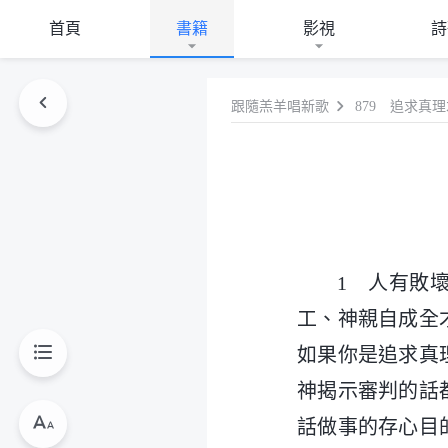
首頁
書籍
影視
詩
跟隨羔羊唱新歌
879 追求真
1 人有敗
工、神親自成全
如果你是追求真
神揭示審判的話
話做事的存心目