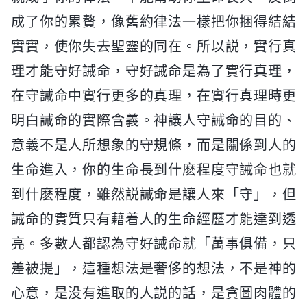
成了你的累贅，像舊約律法一樣把你捆得結結
實實，使你失去聖靈的同在。所以説，實行真
理才能守好誡命，守好誡命是為了實行真理，
在守誡命中實行更多的真理，在實行真理時更
明白誡命的實際含義。神讓人守誡命的目的、
意義不是人所想象的守規條，而是關係到人的
生命進入，你的生命長到什麽程度守誡命也就
到什麽程度，雖然説誡命是讓人來「守」，但
誡命的實質只有藉着人的生命經歷才能達到透
亮。多數人都認為守好誡命就「萬事俱備，只
差被提」，這種想法是奢侈的想法，不是神的
心意，是没有進取的人説的話，是貪圖肉體的