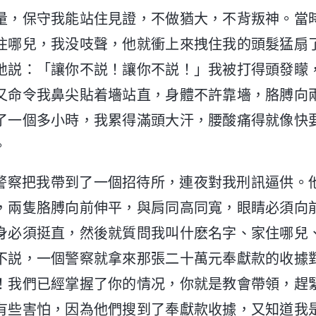
量，保守我能站住見證，不做猶大，不背叛神。當
住哪兒，我没吱聲，他就衝上來拽住我的頭髮猛扇
地説：「讓你不説！讓你不説！」我被打得頭發矇
又命令我鼻尖貼着墻站直，身體不許靠墻，胳膊向
了一個多小時，我累得滿頭大汗，腰酸痛得就像快
。
警察把我帶到了一個招待所，連夜對我刑訊逼供。
，兩隻胳膊向前伸平，與肩同高同寬，眼睛必須向
身必須挺直，然後就質問我叫什麽名字、家住哪兒
不説，一個警察就拿來那張二十萬元奉獻款的收據
！我們已經掌握了你的情况，你就是教會帶領，趕
有些害怕，因為他們搜到了奉獻款收據，又知道我