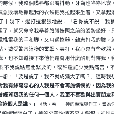
的時候，我整個嘴唇都跟着抖動，牙齒也咯咯地響
氣急敗壞地抓起我的衣領把我拉起來坐着，又拿起
了十幾下，邊打邊狠狠地説：「看你説不説！我
累了，就又命令我舉着胳膊按照之前的姿勢坐好。
電棍電我的手和脚，又用遥控器、雜志打我的臉。
2點。遭受警察這樣的電擊、毒打，我心裏有些軟弱
我，也不知道接下來他們還會用什麽酷刑對待我，
要不我説點無關緊要的，或許還能少受點痛苦，
一想，「要是説了，我不就成猶大了嗎？」這時我
對我有絲毫忠心的人我是不會再施憐憫的，因為我
曾經背叛我的任何一個人，我更不喜歡與出賣朋友
論這個人是誰。
」
《話・卷一 神的顯現與作工・當為
帶領讓我明白了，神的公義性情不容人觸犯，神恨