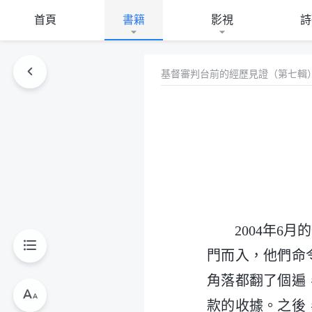
首頁
書籍
影視
詩
基督審判台前的經歷見證（第七輯
2004年
門而入，他們命
角落都翻了個遍
款的收據。之後