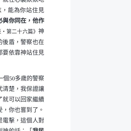
志，能為你站住見
必與你同在，他作
神
表・第二十六篇》
的後盾，警察也在
都要依靠神站住見
個50多歲的警察
代清楚，我保證讓
了就可以回家繼續
受，你也嘗到了。
是電擊，這個人對