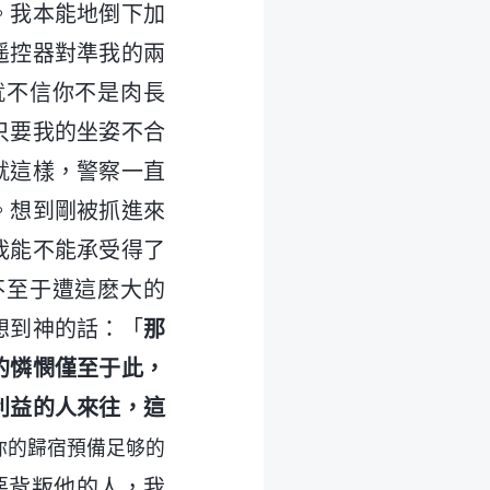
。我本能地倒下加
遥控器對準我的兩
就不信你不是肉長
只要我的坐姿不合
就這樣，警察一直
。想到剛被抓進來
我能不能承受得了
不至于遭這麽大的
想到神的話：「
那
的憐憫僅至于此，
利益的人來往，這
你的歸宿預備足够的
惡背叛他的人，我