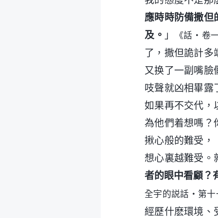
我的態度不是那
應時時防備撒但
及。
」
《話・卷
了，撒但詭計多
又换了一副嘴臉
吱聲就凶相畢露
如果再不交代，
為他們着想嗎？
揪心般的難受，
想心裏越難受。
者的眼中看顧？
全宇的説話・第十
經歷什麽環境、