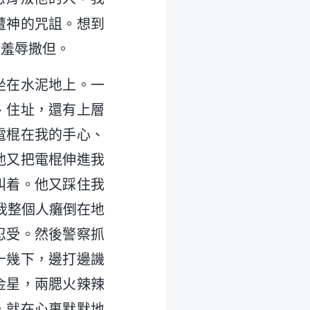
遭神的咒詛。想到
證羞辱撒但。
坐在水泥地上。一
、住址，還有上層
電棍在我的手心、
他又把電棍伸進我
叫着。他又踩住我
我整個人癱倒在地
忍受。然後警察抓
十幾下，邊打邊譏
金星，兩腮火辣辣
，就在心裏默默地