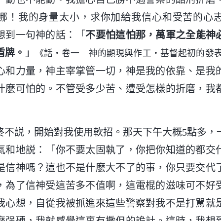
哪！我的身量太小，求你加給我信心和受苦的心
想到一句神的話：「
不要怕這怕那，萬軍之全能神
盾牌。
」
《話・卷一 神的顯現與作工・基督起初的發
心和力量，神主宰掌管一切，神是我的依靠、是我
什麽可怕的。不管受多少苦、遭受怎樣的折磨，我
終不説，開始對我使用軟招。那天下午大概5點多，一
氣和地説：「你不要太固執了，你把你知道的都交
是信神嗎？這也不是什麽大不了的事，你只要交代
，為了信神受這苦多不值啊，這電棍的滋味可不好
我心想，自從我被抓進來這些警察對我不是打駡就