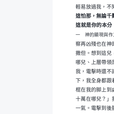
輕易放過我，不
這怕那，無論千
這就是你的本分
一 神的顯現與作
察再凶殘也在神
撒但。想到這兒
哪兒、上層帶領
我，電擊時還不
下，我全身都跟
棍在我的脚上到
十萬在哪兒？」
一氣。電擊到後