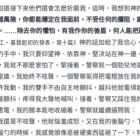
知道接下來他們還會怎麽折磨我。這時，我想到神
難萬險，你都能穩定在我面前，不受任何的攔阻，
，……除去你的懼怕，有我作你的後盾，何人能把
神的話加給了我信心
工・基督起初的發表・第十篇》
的手中，我只要仰望神、依靠神，堅决站在神一邊
，我就不那麽害怕了。緊接着，警察就一個勁兒地
是誰。我始終不吱聲，一個警察氣得把電棍放在我
許我動。我的雙手不由自主地顫抖，越抖他就電得
着顫抖，疼得我大聲地喊叫。接着，警察又踩住我
處電，我的腿本能地收縮着。警察就繼續逼問我：
我還是不吱聲，他就惱羞成怒，又在我的後腦勺、
腦勺的時候，我感覺頭像是被硬東西猛砸了一下，