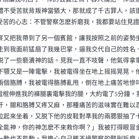
體不受苦就背叛神當猶大，那就成了千古罪人，該
受苦的心志：不管警察怎麽折磨我，我都要站住見
察又把我帶到了另一個賓館，讓我按照之前的姿勢
察走到我面前猛扇了我幾巴掌，逼我交代自己的姓名
説了一些褻瀆神的話。見我一直不吱聲，他氣得拿
下顎又是一陣電擊，我被電得坐在地上摇摇晃晃。
兩個胳膊，我被電得胳膊亂甩，倒在地上痛苦地慘
電棍伸進我的褲腿裏電擊我的腿，大約電了5分鐘，
汗，腿和胳膊又疼又麻，那種痛苦的滋味實在難以
拉起來坐着，又脱下他的皮鞋對準我的兩腮狠抽了
全能神，你的神怎麽不來救你啊？」我被打得眼冒
一動也不能動。我擔心自己勝不過警察的酷刑折磨