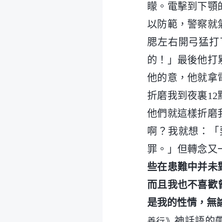
矇。電擊到下顎
以防範，警察就
腮左右開弓猛打
的！」最後他打
他的意，他就拿
折磨我到夜裏1
他們就這樣折磨
啊？我就想：「
罪。」但轉念又
些在患難中并未
而且我也不喜歡
是我的性情，無
神話語的
善行》