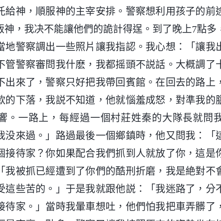
托給神，順服神的主宰安排。警察想利用孩子的前
叛神，我决不能讓他們的詭計得逞。到了晚上7點多
當地警察調出一些照片讓我指認。我心想：「讓我
不管警察審問我什麽，我都摇頭不説話。大概調了
不出來了，警察只好把我帶回賓館。在回去的路上
款的下落，我説不知道，他就惱羞成怒，對準我的
響。一路上，每經過一個村莊姓秦的大隊長就問
我没來過。」路過最後一個鄉鎮時，他又問我：「
個接待家？你如果配合我們抓到人就放了你，這是
「我被抓已經遭到了你們的酷刑折磨，我是絶對不
受這些苦的。」于是我就跟他説：「我迷路了，分
接待家。」當時我暈車想吐，他們怕我把車弄髒了