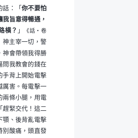
的話：「
你不要怕
讓我旨意得暢通，
路横？
」
《話・卷
，神主宰一切，警
，神會帶領我得勝
逼問我教會的錢在
的手背上開始電擊
越厲害。每電擊一
的兩條小腿，用電
「趕緊交代！這二
下顎、後背亂電擊
特别酸痛，頭直發