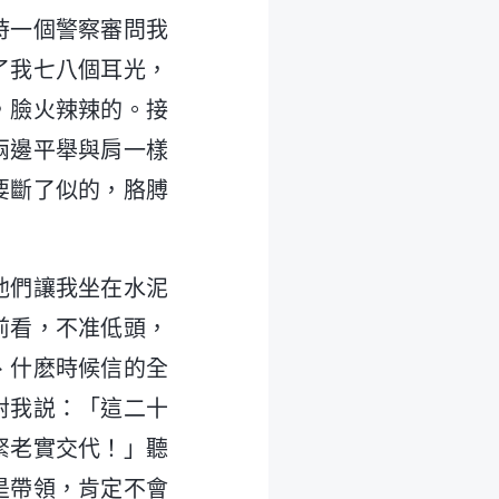
時一個警察審問我
了我七八個耳光，
，臉火辣辣的。接
兩邊平舉與肩一樣
要斷了似的，胳膊
他們讓我坐在水泥
前看，不准低頭，
、什麽時候信的全
對我説：「這二十
緊老實交代！」聽
是帶領，肯定不會