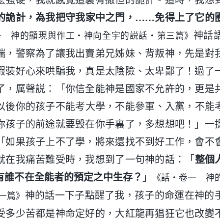
麽强硬，我就感覺這裏有撒但的詭計。這時，我想
的詭計，為我把守我家中之門，……免得上了它的
神話
一 神的顯現與作工・神向全宇的説話・第三篇》
端，警察為了讓我出賣弟兄姊妹、背叛神，先是對
假裝好心來哄騙我，真是太陰險、太卑鄙了！過了
了，厲聲説：「你信全能神是國家不允許的，更是
以後你的孩子不能考大學，不能參軍、入黨，不能
你孩子的前途就要毁在你手裏了，多想想吧！」一
「如果孩子上不了學，將來還找不到好工作，會不
就在我痛苦難受時，我想到了一句神的話：「
整個
有誰不在全能者的預定之中生存？
」
《話・卷一 神
神的話一下子點醒了我，孩子的命運在神的
一篇》
受多少苦都是神命定好的，大紅龍再猖狂它也改變