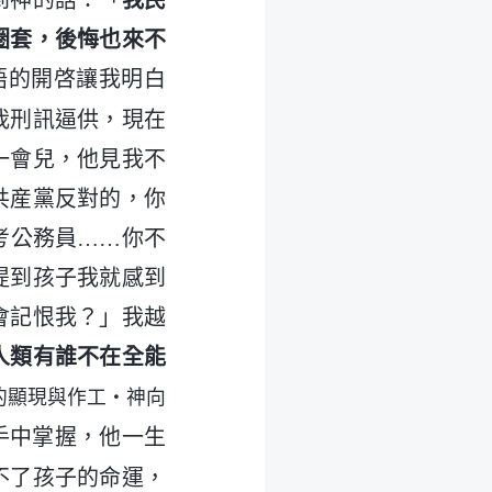
到神的話：「
我民
圈套，後悔也來不
語的開啓讓我明白
我刑訊逼供，現在
一會兒，他見我不
共産黨反對的，你
考公務員……你不
提到孩子我就感到
會記恨我？」我越
人類有誰不在全能
的顯現與作工・神向
手中掌握，他一生
不了孩子的命運，