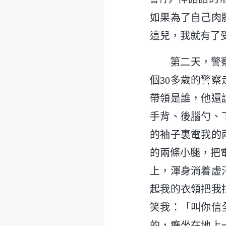
如果為了自己肉
這兒，我就有了
第二天，警
個30多歲的警
帶領是誰，他還
手背、後腦勺、
的袖子裏電我的
的兩條小腿，把
上，渾身淌着虚
起我的衣領把我
笑我：「叫你信
的，癱坐在地上