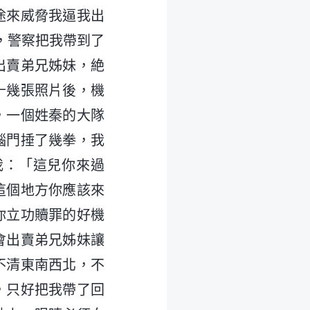
途來威脅我逼我出
，警察把我帶到了
出賣弟兄姊妹，絶
十幾張照片後，機
，一個姓秦的大隊
腦門捶了幾拳，我
我：「這兒你來過
這個地方你應該來
你立功贖罪的好機
會出賣弟兄姊妹讓
不清東南西北，不
，只好把我帶了回