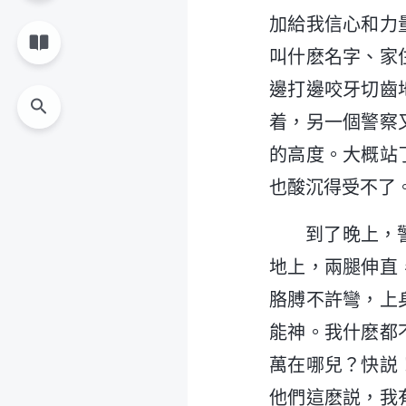
加給我信心和力
叫什麽名字、家
邊打邊咬牙切齒
着，另一個警察
的高度。大概站
也酸沉得受不了
到了晚上，
地上，兩腿伸直
胳膊不許彎，上
能神。我什麽都
萬在哪兒？快説
他們這麽説，我