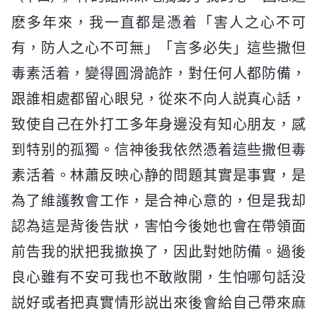
麽多年來，我一直都是憑着「害人之心不可
有，防人之心不可無」「言多必失」這些撒但
毒素活着，變得圓滑詭詐，對任何人都防備，
跟誰相處都留心眼兒，從來不向人説真心話，
致使自己在外打工多年身邊没有知心朋友，感
到特别的孤獨。信神後我依然憑着這些撒但毒
素活着。林蕭反映心静的問題其實是事實，是
為了維護教會工作，是合神心意的，但是我却
認為這是背後告狀，害怕今後她也會在帶領面
前告我的狀把我撤换了，因此對她防備。過後
良心雖有不安可我也不敢敞開，生怕哪句話没
説好或者把真實情形説出來後會給自己帶來麻