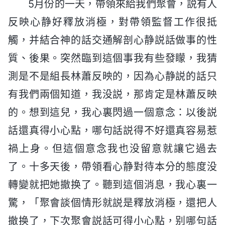
5月份的一天，帶領來給我們聚會，説有人
反映心静好釋放消極，對帶領監督工作很抵
觸，并結合神的話交通解剖心静説話做事的性
質、後果。突然臨到這個事我有些發矇，我猜
測是不是組長林蕭反映的，因為心静説的話只
有我們兩個知道，我没説，那肯定是林蕭反映
的。想到這兒，我心裏閃過一個意念：以後説
話還真得小心點，哪句話説得不好還真容易惹
禍上身。但這個意念我也没留意就讓它過去
了。十多天後，帶領看心静對待本分的態度没
轉變就把她撤换了。聽到這個消息，我心裏一
驚，「聚會談個情形就説是釋放消極，還把人
撤换了，下次聚會説話可得小心點，别哪句話