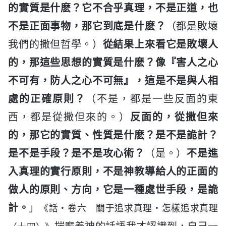
的實質是什麽？它不合乎真理，不是正道，也
不是正面事物，那它到底是什麽？
（都是敗壞
我們的撒但哲學。）
從結果上來看它是敗壞人
的，那這些思想的實質是什麽？像『害人之心
不可有，防人之心不可無』，這是不是與人相
處的正確原則？
（不是，都是一些反面的東
西，都是從撒但來的。）
反面的，從撒但來
的，那它的實質、性質是什麽？是不是詭計？
是不是手段？是不是攻心術？
（是。）
不是進
入真理的實行原則，不是神教導給人的正面的
做人的原則、方向，它是一種處世手段，是詭
計。
」
《話・卷六 關于追求真理・怎樣追求真理