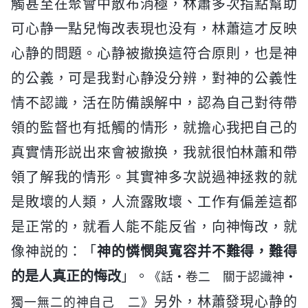
觸甚至在聚會中散布消極，林蕭多次指點幫助
可心静一點兒悔改表現也没有，林蕭這才反映
心静的問題。心静被撤换這符合原則，也是神
的公義，可是我對心静没分辨，對神的公義性
情不認識，活在防備誤解中，認為自己對待帶
領的監督也有抵觸的情形，就擔心我把自己的
真實情形説出來會被撤换，我就很怕林蕭和帶
領了解我的情形。其實神多次説過神拯救的就
是敗壞的人類，人流露敗壞、工作有偏差這都
是正常的，就看人能不能反省，向神悔改，就
像神説的：「
神的憐憫與寬容并不難得，難得
的是人真正的悔改
」。
《話・卷二 關于認識神・
另外，林蕭發現心静的
獨一無二的神自己 二》