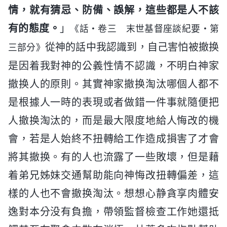
情，就有猜忌、防備、誤解，這些都是人不該
有的態度。
」
《話・卷三 末世基督座談紀要・第
從神的話中我認識到，自己害怕被撤换
三部分》
是因着我對神的公義性情不認識，不明白神家
撤换人的原則。其實神家撤换淘汰哪個人都不
是根據人一時的表現或者做錯一件事就隨便把
人撤换淘汰的，而是最大限度地給人悔改的機
會，若是人始終不扭轉給工作造成損害了才會
將其撤换。有的人也流露了一些敗壞，但是藉
着弟兄姊妹交通幫助能向神悔改扭轉偏差，這
樣的人也不會撤换淘汰。想想心静貪享肉體安
逸對本分没有負擔，帶領監督檢查工作她還抵