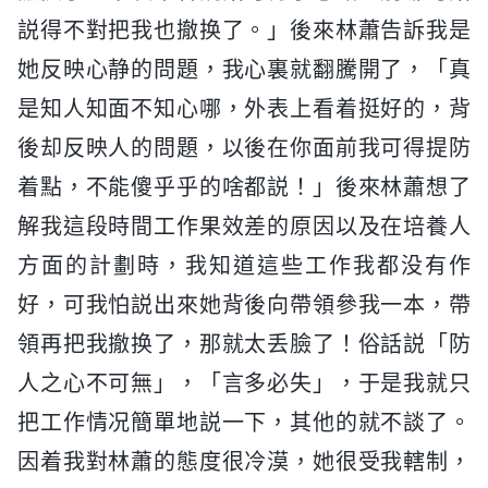
説得不對把我也撤换了。」後來林蕭告訴我是
她反映心静的問題，我心裏就翻騰開了，「真
是知人知面不知心哪，外表上看着挺好的，背
後却反映人的問題，以後在你面前我可得提防
着點，不能傻乎乎的啥都説！」後來林蕭想了
解我這段時間工作果效差的原因以及在培養人
方面的計劃時，我知道這些工作我都没有作
好，可我怕説出來她背後向帶領參我一本，帶
領再把我撤换了，那就太丢臉了！俗話説「防
人之心不可無」，「言多必失」，于是我就只
把工作情况簡單地説一下，其他的就不談了。
因着我對林蕭的態度很冷漠，她很受我轄制，