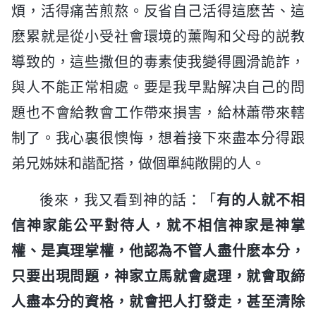
煩，活得痛苦煎熬。反省自己活得這麽苦、這
麽累就是從小受社會環境的薰陶和父母的説教
導致的，這些撒但的毒素使我變得圓滑詭詐，
與人不能正常相處。要是我早點解决自己的問
題也不會給教會工作帶來損害，給林蕭帶來轄
制了。我心裏很懊悔，想着接下來盡本分得跟
弟兄姊妹和諧配搭，做個單純敞開的人。
後來，我又看到神的話：「
有的人就不相
信神家能公平對待人，就不相信神家是神掌
權、是真理掌權，他認為不管人盡什麽本分，
只要出現問題，神家立馬就會處理，就會取締
人盡本分的資格，就會把人打發走，甚至清除