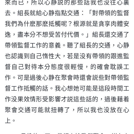
來而已，所以心静説的那些話我也没往心裏
去。組長就給心静指點交通：「對帶領的監督
我們為什麽那麽抵觸呢？根源就是貪享肉體安
逸，盡本分不想受苦付代價。」組長還交通了
帶領監督工作的意義。聽了組長的交通，心静
也認識到自己惰性大，若是没有帶領的跟進監
督自己對待本分態度很輕慢，的確會耽誤工
作。可是過後心静在聚會時還會説些對帶領監
督工作抵觸的話。我心想她可能是這段時間工
作没果效情形受影響才説這些話的，過後藉着
聚會交通可能就扭轉了，所以我也没放在心
上。