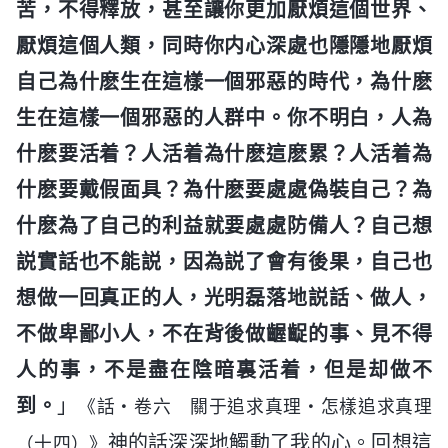
苦，不得釋放，甚至讓你更加厭煩這個世界、
厭煩這個人類，同時你内心深處也隱隱地厭煩
自己為什麽生在這樣一個邪惡的時代，為什麽
生在這樣一個邪惡的人群中。你不明白，人為
什麽要活着？人活着為什麽這麽累？人活着為
什麽要戴假面具？為什麽要處處偽裝自己？為
什麽為了自己的利益就要處處防備人？自己想
説實話也不能説，因為説了會有後果，自己也
想做一回真正的人，光明磊落地説話、做人，
不做卑鄙小人，不在背後做齷齪的事、見不得
人的事，不是盡在陰暗裏活着，但是却做不
到。
」
《話・卷六 關于追求真理・怎樣追求真理
神的話深深地觸動了我的心。回想這
（十四）》