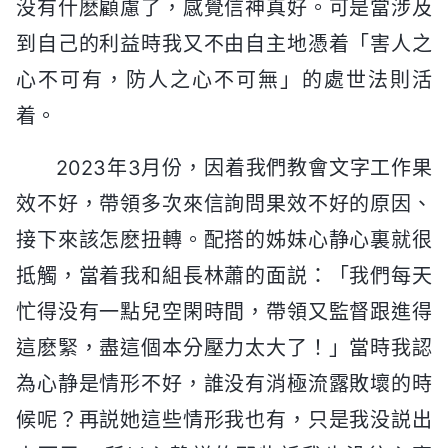
没有什麽顧慮了，感覺信神真好。可是當涉及
到自己的利益時我又不由自主地憑着「害人之
心不可有，防人之心不可無」的處世法則活
着。
2023年3月份，因着我們教會文字工作果
效不好，帶領多次來信詢問果效不好的原因、
接下來該怎麽扭轉。配搭的姊妹心静心裏就很
抵觸，當着我和組長林蕭的面説：「我們每天
忙得没有一點兒空閑時間，帶領又監督跟進得
這麽緊，盡這個本分壓力太大了！」當時我認
為心静是情形不好，誰没有消極流露敗壞的時
候呢？再説她這些情形我也有，只是我没説出