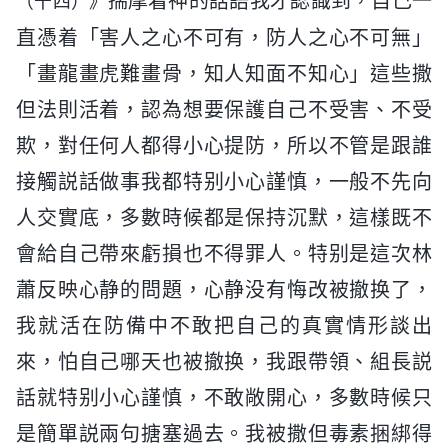
揣摩着神的話語我才認識到，自己一
（十四）》
直憑着「害人之心不可有，防人之心不可無」
「畫龍畫虎難畫骨，知人知面不知心」這些撒
但法則活着，認為想要保護自己不受害、不受
欺，對任何人都得小心提防，所以不管是跟誰
接觸説話做事我都特别小心謹慎，一般不先向
人交實底，多數時候都是保持沉默，這樣既不
會給自己帶來虧損也不得罪人。特别是這次林
蕭反映心静的問題，心静没有悔改被撤换了，
我就活在防備中不敢把自己的真實情形談出
來，怕自己哪天也被撤换，我跟帶領、組長説
話就特别小心謹慎，不敢敞開心，多數時候只
是簡單説兩句搪塞過去。我被撒但毒素捆綁得