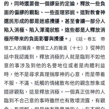
的，同時還要做一個謬妄的定論，釋放一些負
面的偏謬的觀點、一些歪理邪説。這對教會神
選民形成的都是迷惑攪擾，甚至會讓一部分人
陷入消極、陷入渾濁狀態，這些都是人釋放消
極所帶來的負面影響與攪擾。
」
《話・卷五 帶
從神的
領工人的職責・帶領工人的職責（十七）》
話中我認識到，釋放消極的人就是臨到不如他
意的事涉及到他的名譽地位或者是肉體利益
時，他不是尋求真理揣摩神的心意，而是帶着
不服、不滿、抵觸的情緒散布他的觀念想象或
錯謬觀點，這是釋放消極。一個真正信神的人
臨到不合己意的事時雖然也有敗壞流露，有觀