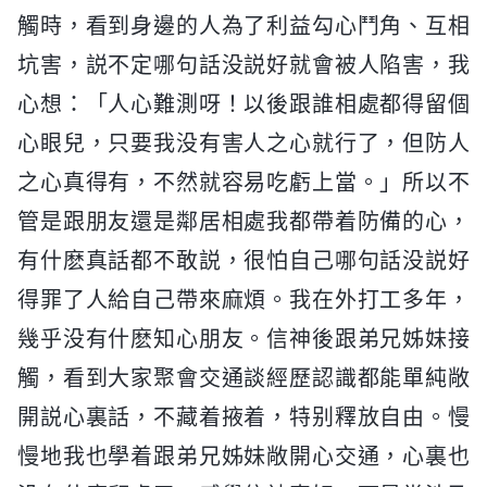
觸時，看到身邊的人為了利益勾心鬥角、互相
坑害，説不定哪句話没説好就會被人陷害，我
心想：「人心難測呀！以後跟誰相處都得留個
心眼兒，只要我没有害人之心就行了，但防人
之心真得有，不然就容易吃虧上當。」所以不
管是跟朋友還是鄰居相處我都帶着防備的心，
有什麽真話都不敢説，很怕自己哪句話没説好
得罪了人給自己帶來麻煩。我在外打工多年，
幾乎没有什麽知心朋友。信神後跟弟兄姊妹接
觸，看到大家聚會交通談經歷認識都能單純敞
開説心裏話，不藏着掖着，特别釋放自由。慢
慢地我也學着跟弟兄姊妹敞開心交通，心裏也