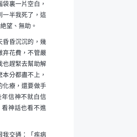
腦袋裏一片空白，
到一半我死了，這
别絶望、無助。
天昏昏沉沉的，幾
撇弃花費，不管嚴
我也趕緊去幫助解
麽本分都盡不上，
的化療，還要做手
些年信神不就白信
，看神話也看不進
跟我交通：「疾病