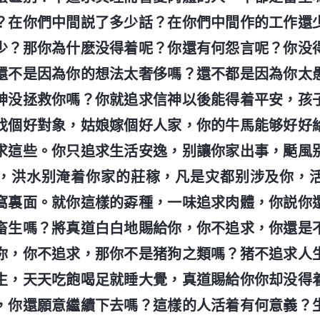
？在你們中間説了多少話？在你們中間作的工作還
少？那你為什麽没得着呢？你還有何怨言呢？你没
還不是因為你的想法太奢侈嗎？還不都是因為你太
神没拯救你嗎？你就追求信神以後能得着平安，孩
找個好對象，姑娘嫁個好人家，你的牛馬能够好好
求這些。你只追求生活安逸，别讓你家出事，颳風
，洪水别淹着你家的莊稼，凡是灾都别涉及你，
窩裏面。就你這樣的孬種，一味追求肉體，你説你
畜生嗎？將真道白白地賜給你，你不追求，你還是
你，你不追求，那你不是猪狗之類嗎？猪不追求人
生，天天吃飽喝足就睡大覺，真道賜給你你却没得
，你還願意繼續下去嗎？這樣的人活着有何意義？