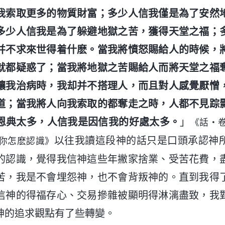
我索取更多的物質財富；多少人信我僅是為了安然
多少人信我是為了躲避地獄之苦，獲得天堂之福；
并不求來世得着什麽。當我將憤怒賜給人的時候，
就都疑惑了；當我將地獄之苦賜給人而將天堂之福
讓我治病時，我却并不搭理人，而且對人感覺厭憎
道；當我將人向我索取的都奪走之時，人都不見踪
恩典太多，人信我是因信我的好處太多。
」
《話・
以往我讀這段神的話只是口頭承認神
你怎麽認識》
的認識，覺得我信神這些年撇家捨業、受苦花費，
苦，我是不會埋怨神，也不會背叛神的。直到我得
信神的得福存心、交易摻雜被顯明得淋漓盡致，我
神的追求觀點有了些轉變。