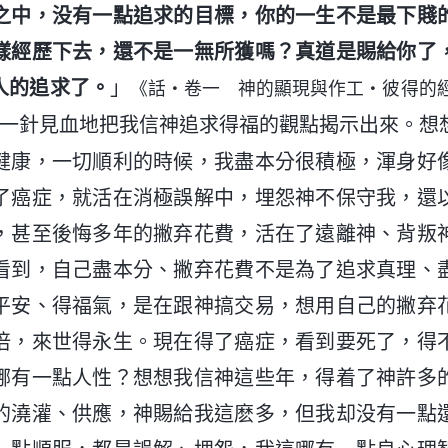
之中，没有一點追求的目標，你的一生不是最下賤
樣經歷下去，還不是一無所獲嗎？真道是賜給你了
人的追求了。
」
《話・卷一 神的顯現與作工・彼得的
一針見血地把我信神追求得福的觀點揭示出來。想
健康，一切順利的時候，我盡本分很積極，渾身好
了癌症，就活在消極誤解中，埋怨神不保守我，還
，甚至後悔多年的撇弃花費，活在了遠離神、背叛
看到，自己盡本分、撇弃花費不是為了追求真理、
平安、得福氣，是在跟神搞交易，想用自己的撇弃
倍，來世得永生。現在得了癌症，看到要死了，得
哪有一點人性？想想我信神這些年，得着了神許多
的澆灌、供應，神賜給我這麽多，但我却没有一點