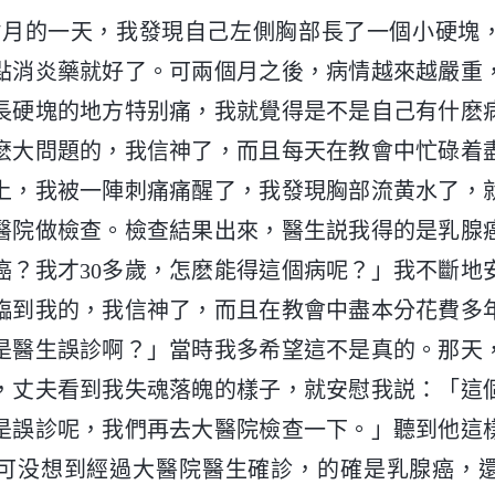
8年7月的一天，我發現自己左側胸部長了一個小硬塊
點消炎藥就好了。可兩個月之後，病情越來越嚴重
長硬塊的地方特别痛，我就覺得是不是自己有什麽
麽大問題的，我信神了，而且每天在教會中忙碌着
上，我被一陣刺痛痛醒了，我發現胸部流黄水了，
醫院做檢查。檢查結果出來，醫生説我得的是乳腺
癌？我才30多歲，怎麽能得這個病呢？」我不斷地
臨到我的，我信神了，而且在教會中盡本分花費多
是醫生誤診啊？」當時我多希望這不是真的。那天
，丈夫看到我失魂落魄的樣子，就安慰我説：「這
是誤診呢，我們再去大醫院檢查一下。」聽到他這
可没想到經過大醫院醫生確診，的確是乳腺癌，