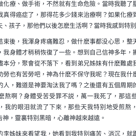
做化療、做手術，不然就有生命危險。當時我聽了
我真得癌症了，那得花多少錢來治療啊？如果化療
夫、孩子，那他們以後怎麽生活啊？當時我感到特
結束後，我渾身疼痛難忍，做什麽事都没心思，整
，我身體才稍稍恢復了一些。想到自己信神多年，
盡本分，聚會從不落下，看到弟兄姊妹有什麽難處
功勞也有苦勞吧，神為什麽不保守我呢？現在我什
的人，難道是神要淘汰我了嗎？之後還有五個周期
麽熬啊？身體受苦受罪不説，萬一我死了，那這
，我的眼泪就流了下來，那些天我特别地受煎熬
告神，靈裏特别黑暗，心離神越來越遠。
的李姊妹來看望我，她看到我特别痛苦、消沉，就