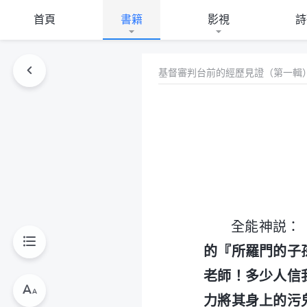
首頁
書籍
影視
詩
基督審判台前的經歷見證（第一輯
全能神説：
的『所羅門的子
老師！多少人信
力將其身上的污