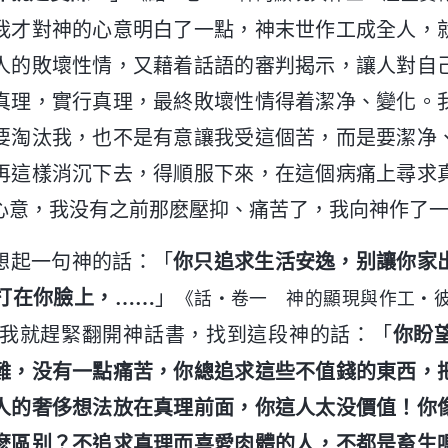
我才對神的心意明白了一點，神末世作工成全人，
人的敗壞性情，又藉着話語的審判揭示，讓人對自
真理，實行真理，最終敗壞性情得着潔净、變化。
要淘汰我，也不是有意讓我受這個苦，而是要潔净
再這樣消沉下去，得順服下來，在這個病痛上尋求
心意，我没有之前那麽壓抑、痛苦了，我向神作了
想起一句神的話：「
你只追求生活安逸，别讓你家
打在你臉上，……
」
《話・卷一 神的顯現與作工・
我就趕緊翻開神話書，找到這段神的話：「
你盼
難，没有一點痛苦，你總追求這些不值錢的東西，
人的奢侈想法放在真理前面，你這人太没價值！你
麽區别？不追求真理而喜愛肉體的人，不都是畜生