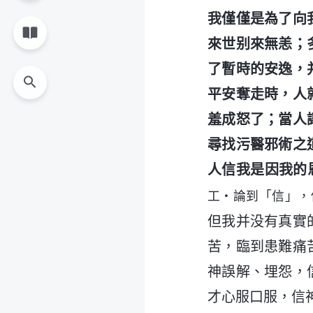
我僅僅是為了向
來世别來無恙；
了暫時的安逸，
平安奪走時，人
羞成怒了；當人
尋找污醫邪術之
人信我是因我的
工・論到「信」，
但我并没有真實
苦，臨到患難痛
神誤解、埋怨，
才心服口服，信