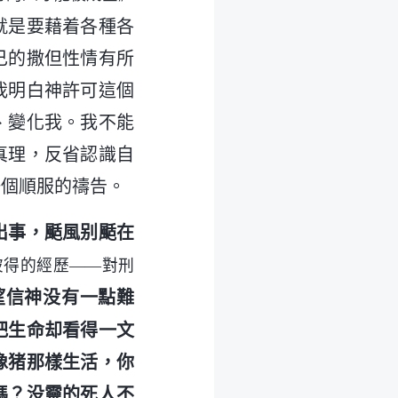
就是要藉着各種各
己的撒但性情有所
我明白神許可這個
、變化我。我不能
真理，反省認識自
一個順服的禱告。
出事，颳風别颳在
彼得的經歷——對刑
望信神没有一點難
把生命却看得一文
像猪那樣生活，你
嗎？没靈的死人不