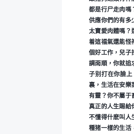
都是行尸走肉嗎
供應你們的有多
太寶愛肉體嗎？
着這福氣還能怪
個好工作，兒子
調雨順，你就追
子别打在你臉上
裏，生活在安樂
有靈？你不屬于
真正的人生賜給
不懂得什麽叫人
種猪一樣的生活