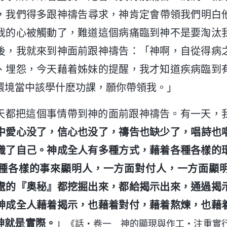
，我們得多跟神禱告尋求，神肯定會帶領我們明白
我的心被觸動了，難道這個病痛臨到神不是要淘汰
後，我就來到神面前跟神禱告：「神啊，自從得病
、埋怨，今天藉着姊妹的提醒，我才知道疾病臨到
環境當中該學什麽功課，願你帶領我。」
天都把這個事情帶到神的面前跟神禱告。有一天，
中愛心没了，信心也没了，禱告也缺少了，唱詩也
識了自己。神成全人有多種方式，藉着各種各樣的
種各樣的事來顯明人，一方面對付人，一方面顯
處的『奥秘』都挖掘出來，都給揭示出來，通過揭
神成全人藉着揭示，也藉着對付，藉着熬煉，也藉
神就是實際。
」
《話・卷一 神的顯現與作工・注重實