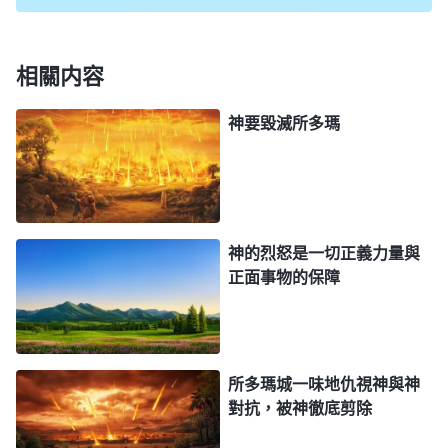
通過解讀神對尼尼微人態度的先後轉變，你們能
不能用「獨一無二」這個詞來形容神公義性情中的憐
憫呢？之前我們説了神的烈怒是神獨一無二的公義性
相關内容
情中的一方面實質，現在我把神的烈怒與神的憐憫這
神要毀滅所多瑪
兩方面定義為神的公義性情。神的公義性情是聖潔
的，是不容人觸犯的，也是不容任何人置疑的，是任
何受造之物與非受造之物所不具備的，是神特有的，
也是神獨有的，這就是説，神的烈怒是聖潔的，是不
神的烈怒是一切正義力量與
容人觸犯的，同樣，神公義性情的另外一方面，也就
正面事物的保障
是神的憐憫也是聖潔的、不容人觸犯的。任何受造之
物或者非受造之物都不能代替或者代表神作神要作的
事情，也不能代替或者代表神毁滅所多瑪，或者拯救
所多瑪城一味地仇視神與神
尼尼微，這就是神獨一無二的公義性情的真實發表。
對抗，被神徹底剪除
——《話・卷二 關于認識神・獨一無二的神自己 二》