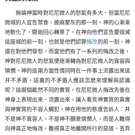
無論神當時對尼尼微人的怒氣有多大，但當尼尼
微城的人宣告禁食、披麻蒙灰的那一刻，神的心漸漸
地軟化了，開始回心轉意了。在神向他們宣告要毁滅
這座城的前一刻，也就是他們認罪
悔改
的前一刻，神
還在對他們發怒，而當他們有了一系列的悔改之後，
神對尼尼微人的怒氣便逐漸轉為對尼尼微人的寬容與
憐憫。神的這兩方面性情同時在一件事上流露出來這
并不矛盾，這裏的不矛盾人應該怎麽來理解與認識
呢？這兩個截然不同的實質，在尼尼微人悔改先後在
神身上表現出來、流露出來，讓人看見神實質的真實
與神實質的不容人觸犯。神在用他的態度告訴人：并
不是神不寬容人，不是神不願意憐憫人，而是人難得
向神真正地悔改，難得真正地離開所行的惡道，丢弃