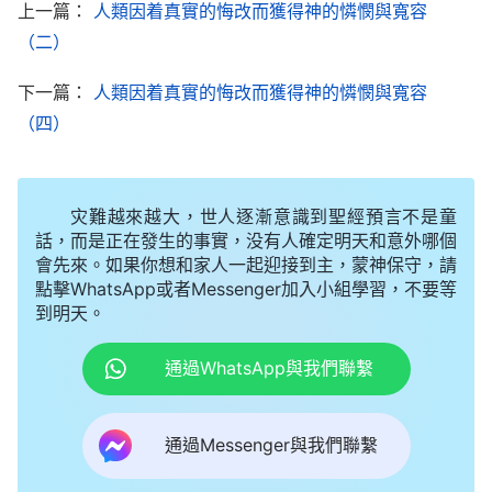
上一篇：
人類因着真實的悔改而獲得神的憐憫與寬容
到了神獨一無二的公義性情的另外一方面呢？在人類
（二）
中有没有任何人具備這樣的性情呢？有没有任何人具
下一篇：
人類因着真實的悔改而獲得神的憐憫與寬容
備神這樣的烈怒呢？有没有任何人具備神這樣的憐憫
（四）
與寬容呢？在受造之物中，有誰能大發烈怒决定毁滅
或降灾禍于人類？又有誰能有資格施憐憫寬容人類、
赦免人類而改變滅掉人類的决定？造物主以他獨有的
灾難越來越大，世人逐漸意識到聖經預言不是童
方式與原則發表着他的公義性情，他不受任何人事物
話，而是正在發生的事實，没有人確定明天和意外哪個
會先來。如果你想和家人一起迎接到主，蒙神保守，請
的左右與限制。在他獨有的性情裏，没有人能改變他
點擊WhatsApp或者Messenger加入小組學習，不要等
的心思與意念，也没有人能説服他、改變他的任何一
到明天。
個决斷。受造之物的一切行為與心思都在他公義性情
通過WhatsApp與我們聯繫
的判决之下，是發出烈怒，還是施下憐憫，没有人能
掌控得了，只有造物主的實質也就是造物主的公義性
情來决定，這就是造物主公義性情的獨一無二！
通過Messenger與我們聯繫