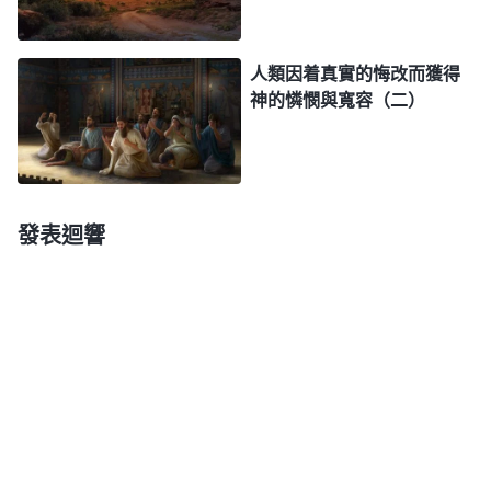
人類因着真實的悔改而獲得
神的憐憫與寬容（二）
發表迴響