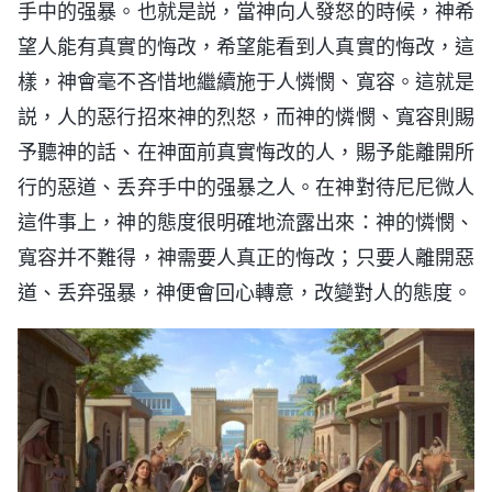
手中的强暴。也就是説，當神向人發怒的時候，神希
望人能有真實的悔改，希望能看到人真實的悔改，這
樣，神會毫不吝惜地繼續施于人憐憫、寬容。這就是
説，人的惡行招來神的烈怒，而神的憐憫、寬容則賜
予聽神的話、在神面前真實悔改的人，賜予能離開所
行的惡道、丢弃手中的强暴之人。在神對待尼尼微人
這件事上，神的態度很明確地流露出來：神的憐憫、
寬容并不難得，神需要人真正的悔改；只要人離開惡
道、丢弃强暴，神便會回心轉意，改變對人的態度。