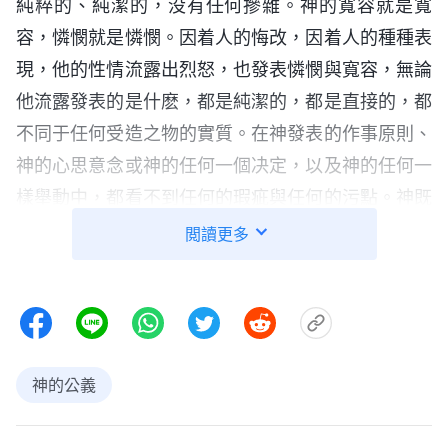
純粹的、純潔的，没有任何摻雜。神的寬容就是寬
容，憐憫就是憐憫。因着人的悔改，因着人的種種表
現，他的性情流露出烈怒，也發表憐憫與寬容，無論
他流露發表的是什麽，都是純潔的，都是直接的，都
不同于任何受造之物的實質。在神發表的作事原則、
神的心思意念或神的任何一個决定，以及神的任何一
樣舉動中，都看不到任何的瑕疵與任何的污點。神既
這樣决定了，既這樣作了，他就這樣成就，這樣的結
閲讀更多
果都是準確無誤的，因為它的源頭是無瑕疵、無污點
的。神的烈怒是無瑕疵的，同樣，神的憐憫、寬容也
是受造之物不具備的，是聖潔無瑕的，也是經得住推
敲與體驗的。
神的公義
在了解了尼尼微城的故事之後，你們是不是又看
到了神公義性情中另外一方面的實質呢？是不是又看