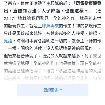
了西方，這就正應驗了主耶穌的話：「
閃電從東邊發
出，直照到西邊；人子降臨，也要這樣。
」
（太
這就讓我們看見，全能神的作工就是神末世
24:27）
的顯現作工，就是主
耶穌再來
的作工！神的顯現作工
只能是果效越來越好，被越來越多的人接受、傳揚、
見證
，時間和事實會證明這一切的。就像主耶穌的作
工一樣，開始的時候，没人承認這是神的顯現作工，
但後來福音傳開了，接受的人就越來越多，到了末世
就傳遍了地極。全能神的作工也是這樣，現在全能神
的話語已經傳播開了，接受、承認這是神話語的人是
越來越多，這就足以證明，神的話語是全能的，句句
都要應驗，神的話語能成就一切！
閲讀更多
咱們來看一段全能神的話：「
在全宇上下我在作
着我的工作，在東方猶如霹靂的巨聲不斷發出，震動