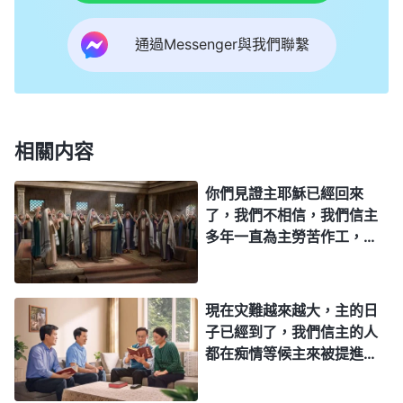
類之中，讓人都來朝拜我，因着我的榮耀的發出，也
通過Messenger與我們聯繫
因着我口之言，讓人都來到我的面前，都看見閃電是
從東方發出，而且我也降在了東方的『橄欖山』上，
早已來在地上，不再是『猶太之子』，而是東方的閃
電，因我早已復活，從人中間離開，又帶着榮耀顯在
相關内容
了人間，我是萬世以前人所敬拜的，也是萬世以前以
你們見證主耶穌已經回來
色列人弃絶的『嬰兒』，更是當代的滿載榮耀的全能
了，我們不相信，我們信主
神！讓人都來在我的寶座前，看見我的榮顔，聽見我
多年一直為主勞苦作工，主
的發聲，觀看我的作為，這是我的全部心意，是我計
來應該先啓示我們，我們没
有得到主的啓示，就證明主
劃的終極、高潮，也是我經營的宗旨——讓萬邦朝
還没有回來。我們這樣認為
現在灾難越來越大，主的日
拜，萬口承認，萬人信賴，萬民都歸服！
」
《話・卷
對嗎？
子已經到了，我們信主的人
一 神的顯現與作工・七雷巨響——預言國度的福音將擴展
都在痴情等候主來被提進天
全宇》
國，那我們怎麽預備才能迎
接到主呢？