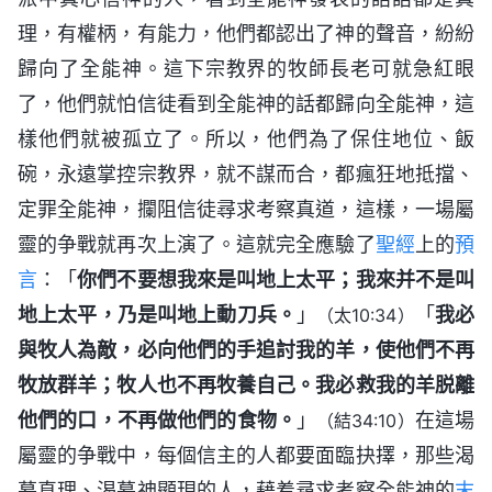
理，有權柄，有能力，他們都認出了神的聲音，紛紛
歸向了全能神。這下宗教界的牧師長老可就急紅眼
了，他們就怕信徒看到全能神的話都歸向全能神，這
樣他們就被孤立了。所以，他們為了保住地位、飯
碗，永遠掌控宗教界，就不謀而合，都瘋狂地抵擋、
定罪全能神，攔阻信徒尋求考察真道，這樣，一場屬
靈的争戰就再次上演了。這就完全應驗了
聖經
上的
預
言
：「
你們不要想我來是叫地上太平；我來并不是叫
地上太平，乃是叫地上動刀兵。
」
「
我必
（太10:34）
與牧人為敵，必向他們的手追討我的羊，使他們不再
牧放群羊；牧人也不再牧養自己。我必救我的羊脱離
他們的口，不再做他們的食物。
」
在這場
（結34:10）
屬靈的争戰中，每個信主的人都要面臨抉擇，那些渴
慕真理、渴慕神顯現的人，藉着尋求考察全能神的
末