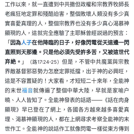
工作以來，就一直遭到中共撒但政權和宗教界牧師長
老瘋狂地定罪和殘酷迫害，整個敗壞人類没有多少真
實喜愛真理的人，整個宗教界也没有多少真心渴慕神
顯現的人，這就完全應驗了主耶穌曾經説過的預言：
「
因為
人子
在他降臨的日子，好像閃電從天這邊一閃
直照到天那邊。只是他必須先受許多苦，又被這世代
弃絶。
」
但是，不管中共魔黨與宗教
（路17:24-25）
界敵基督邪惡勢力怎麽定罪抵擋，出于神的必興旺，
這是不容置疑的！大家看，才短短二十來年，全能神
的末世
福音
就傳遍了整個中華大陸，早就是家喻户
曉、人人皆知了。全能神發表的話語——《話在肉身
顯現》早已登在了網上，各國各方越來越多喜愛真
理、渴慕神顯現的人，都在上網尋求考察全能神的末
世作工。全能神的説話作工就像閃電一樣從東方傳到