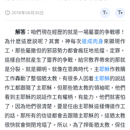
2018年06月30日
解答：
咱們現在經歷的就是一場屬靈的争戰哪！
為什麽這麽説呢？其實，神每次
道成肉身
來顯現作
工，那些屬撒但的邪惡勢力都會瘋狂地抵擋、定罪，
這樣自然就産生了靈界的争戰，給宗教界帶來的那就
是分裂、就是顯明。就像在恩典時代，主
耶穌
作救贖
工作轟動了整個猶太教，有很多人因着
主耶穌
的説話
作工都跟隨了主耶穌，但那些猶太教的領袖呢，他們
看到主耶穌的説話作工有權柄，有能力，他們就害怕
了，因為他們很清楚，要是任由主耶穌這樣傳道作工
的話，那所有的信徒都會去跟隨主耶穌的，這猶太教
很快就會倒閉垮塌了。所以，為了捍衛猶太教，保住