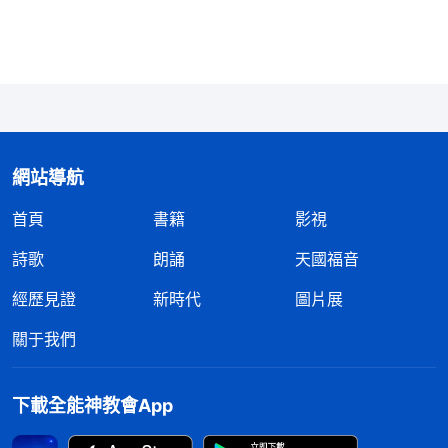
穌，還瘋狂地抵擋、定罪主耶穌，那他們的信蒙神稱
許了嗎？他們不但没蒙神稱許，反而遭到了神的懲罰
和咒詛。所以説，人信主只空守主耶穌的名，信天上
渺茫的神，却不能順服神末世的作工，不接受末世基
督全能神發表的真理，那這樣的人就跟法利賽人一
樣，都是名義上信神，實際上却是抵擋神、背叛神的
網站導航
人，他們都得被神撇弃淘汰。主耶穌的再來要顯明一
首頁
書籍
影視
切的人，這是我們都該看清楚的事實！
詩歌
朗誦
天國福音
——電影劇本《信神》
經歷見證
新時代
圖片展
關于我們
下載全能神教會App