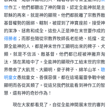
世
作工，他們都聽出了神的聲音，認定全能神就是主
耶穌的再來，就是神的顯現。他們都脱離了宗教界敵
基督權勢的捆綁、轄制，被提到了神寶座前，接受神
的潔净、拯救和成全，這些人正是神在末世要作成的
得勝者
；而那些隨從宗教界牧師長老拒絶、抵擋、定
罪全能神的人，都是神末世作工顯明出來的稗子、犬
類，就是不信派、敵基督，他們都已經被神撇弃淘
汰，落在黑暗中了。全能神的顯現作工給末世的宗教
界帶來了大飢荒、大顯明，麥子稗子、綿羊山羊、
聰
明童女
愚拙童女、善僕惡僕，都在這場屬靈争戰中被
顯明而各從其類了。從這兒我們就能看到神作工的智
慧，還有神的奇妙作為！
現在大家都看見了，自從全能神開展末世的審判