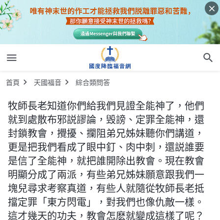
首頁
天國福音
綜合類問答
牧師長老知道你們給我們見證全能神了，他們
就到處散布邪説謬論，毁謗、定罪全能神，還
封鎖教會，攪擾、攔阻弟兄姊妹聽你們講道，
更是把我們看成了眼中釘、肉中刺，還説誰要
是信了全能神，就把誰開除出教會。現在教會
明顯分成了兩派，有些弟兄姊妹願意跟我們一
塊兒尋求考察真道，有些人就隨從牧師長老抵
擋定罪「東方閃電」，對我們也像仇敵一樣。
這才幾天的功夫，教會怎麽就變成這樣了呢？