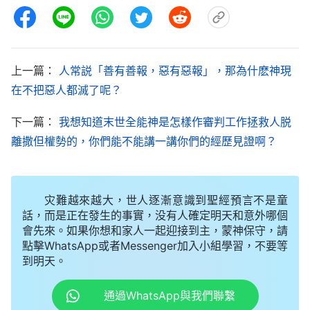
了各邦各派，是我的發聲將人都帶到了今天，我是讓
人都因我的發聲而被征服，全都傾倒在此流中，都歸
服在我的面前，因我早已將榮耀從全地之上收回，在
上一篇：
人常説「善有善報，惡有惡報」，那為什麽神現
東方重新發出。誰不盼望看見我的榮耀？誰不巴望我
在不把惡人都滅了呢？
歸來？誰不渴慕我的再現？誰不思念我的可愛？誰能
下一篇：
我想知道末世全能神是怎樣作審判工作拯救人脱
不就光而來？誰能不看見迦南的豐富？誰不盼望『救
離撒但權勢的，你們能不能講一講你們的經歷見證啊？
贖主』的重歸？誰不仰慕大有能力者？我的發聲要在
全地傳揚，我要面對我的選民更多地發聲説話，猶如
巨雷一樣震動山河，我是面對全宇説話，我也是面對
灾難越來越大，世人逐漸意識到聖經預言不是童
話，而是正在發生的事實，没有人確定明天和意外哪個
人類説話。所以，我口之言成了人的珍品，人都寶愛
會先來。如果你想和家人一起迎接到主，蒙神保守，請
我的説話。閃電是從東方直照到西方，我的言語叫人
點擊WhatsApp或者Messenger加入小組學習，不要等
到明天。
難捨難離，也叫人難測，更叫人喜樂，猶如剛降生的
嬰兒，人都歡喜快樂，慶賀我的來到，因着我的發
通過WhatsApp與我們聯繫
聲，我要將人都帶到我的面前。從此我便正式進入人