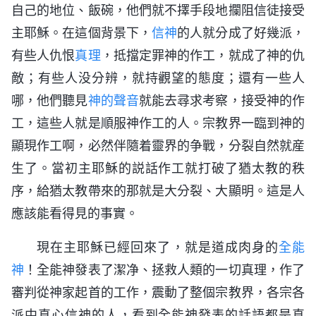
自己的地位、飯碗，他們就不擇手段地攔阻信徒接受
主耶穌。在這個背景下，
信神
的人就分成了好幾派，
有些人仇恨
真理
，抵擋定罪神的作工，就成了神的仇
敵；有些人没分辨，就持觀望的態度；還有一些人
哪，他們聽見
神的聲音
就能去尋求考察，接受神的作
工，這些人就是順服神作工的人。宗教界一臨到神的
顯現作工啊，必然伴隨着靈界的争戰，分裂自然就産
生了。當初主耶穌的説話作工就打破了猶太教的秩
序，給猶太教帶來的那就是大分裂、大顯明。這是人
應該能看得見的事實。
現在主耶穌已經回來了，就是道成肉身的
全能
神
！全能神發表了潔净、拯救人類的一切真理，作了
審判從神家起首的工作，震動了整個宗教界，各宗各
派中真心信神的人，看到全能神發表的話語都是真