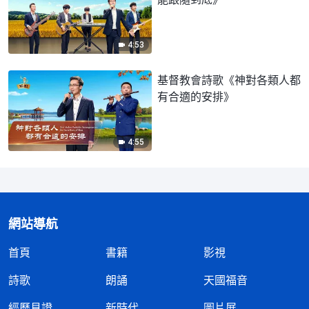
4:53
基督教會詩歌《神對各類人都
有合適的安排》
4:55
網站導航
首頁
書籍
影視
詩歌
朗誦
天國福音
經歷見證
新時代
圖片展