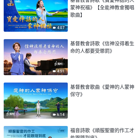
蒙神祝福》【全能神教會獨唱
歌曲】
4:07
基督教會詩歌《信神没得着生
命的人都要受懲罰》
4:51
基督教會歌曲《愛神的人蒙神
保守》
6:14
福音詩歌《順服聖靈的作工才
能跟隨到底》