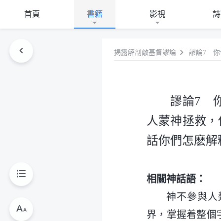
首頁
書籍
影視
詩
揭露解剖敵基督謬論
謬論7 
人蒙神拯救，
話你們怎麽解
相關神話語：
神不參與人
界，掌握着整個