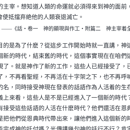
的主宰。想知道人類的命運就必須得來到神的面前
會使抵擋弃絶他的人類衰退滅亡。
——《話・卷一 神的顯現與作工・附篇二 神主宰着
目的是為了什麽？從這步工作開始時就一直講，神
個新的時代，結束舊的時代，這個事實現在在咱們
現了。就是神作了新的工作，這些人已經接受了，
了，不再看聖經，不再活在十字架之下，也不再呼
的名，同時接受神現在發表的話語作為人活着的生
義上來看，這些人是不是已經進入了一個新的時代
有接受這些話語的人活在什麽時代？他們還活在恩
是把他們從恩典時代帶出來，讓他們進入這個新的
能完成神的托付嗎？光傳講幾句神的話行不行？肯