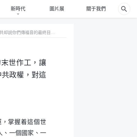
新時代
圖片展
關于我們
謬論7 你們説你們給人傳福音是為了見證全能神的末世作工，讓人蒙神拯救，但中共却説你們傳福音的最終目的是推翻中共政權，對這話你們怎麽解釋？
的末世作工，讓
中共政權，對這
運，掌握着這個世
人、一個國家、一