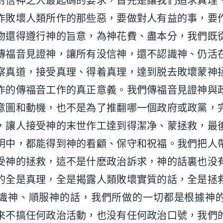
對信神之人最起碼的要求，首先是讓我們追求真理
作敗壞人類所作的那些惡，要做對人有益的事，要
物還得遵行神的旨意，為神花費、盡本分，我們既
傳福音見證神，讓所有没信神，還不認識神、仍活
察真道，接受真理、得着真理，達到脱去敗壞蒙神
作的傳福音工作的真正意義。我們傳福音見證神與
意圖和動機，也不是為了推翻哪一個政府或政黨，
，讓人接受神的末世作工達到得潔净、蒙拯救，最
明中，都能得到神的看顧、保守和祝福。我們把人
受神的拯救，這不是什麽政治訴求，神的話裏也没
的全是真理，全是揭露人類敗壞實質的話，全是拯
識神、順服神的話，我們所做的一切都是根據神
來不搞任何政治活動，也没有任何政治口號，我們