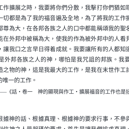
工作擴展之時，我要將你們分散，我擊打你們猶如
一切都是為了我的福音遍及全地，為了將我的工作
都尊為大，在各邦各族之人的口中都能稱頌我的聖
能在外邦中被稱為大，使我的作為被外邦中的人看
，讓我口之言早日得着成就。我要讓所有的人都知
是外邦各族之人的神，哪怕是我咒詛的邦族。我
造之物的神，這是我最大的工作，是我在末世作工
的唯一的工作。
——《話・卷一 神的顯現與作工・擴展福音的工作也是
根據神的話、根據真理、根據神的要求行事，不參