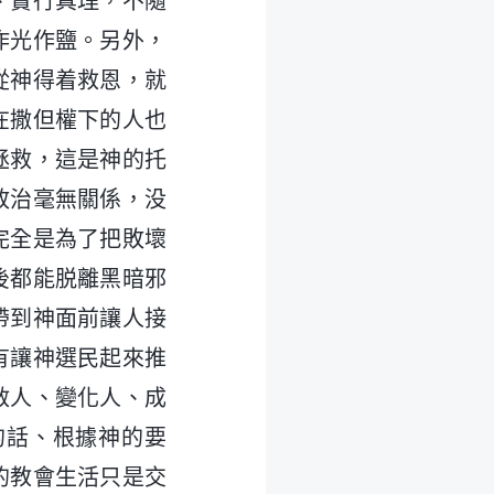
、實行真理，不隨
作光作鹽。另外，
從神得着救恩，就
在撒但權下的人也
拯救，這是神的托
政治毫無關係，没
完全是為了把敗壞
後都能脱離黑暗邪
帶到神面前讓人接
有讓神選民起來推
救人、變化人、成
的話、根據神的要
的教會生活只是交