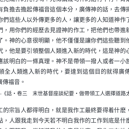
有負擔去擔起傳福音這個本分，廣傳神的話，去傳
你們這些人以外傳更多的人，讓更多的人知道神作
們，用你們的經歷去見證神的作工，把他們也帶進
了。神的心意很明顯，他不僅僅是讓你們這些聽到
代，他是要引領整個人類進入新的時代，這是神的
應該明白的一條真理。神不是帶領一撥人或者一小
領全人類進入新的時代，要達到這個目的就得廣
廣傳福音。
—《話・卷三 末世基督座談紀要・做帶領工人選擇道路
工的宗旨人都得明白，就是我作工最終要得着什麽
點，人跟我走到今天若不明白我作的工作到底是什