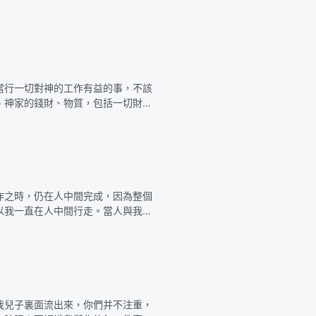
告我，或是漫不經心地信我，因為我
當行一切對神的工作有益的事，不該
、神家的錢財、物質，包括一切財産
得享用，因為人所獻的祭是供神享用
作之時，仍在人中間完成，因為整個
以我一直在人中間行走。當人與我一
伐已加快，人怎能跟上呢？我在麻
我兒子裏面流出來，你們并不注重，