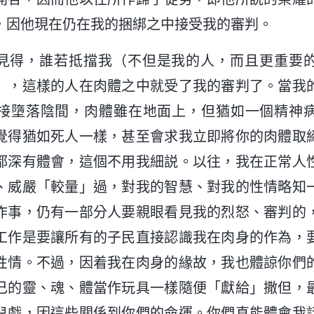
，因他現在仍在我的捆綁之中接受我的審判。
見得，誰若抵擋我（不但是我的人，而且更重要
），這樣的人在肉體之中就受了我的審判了。當我
接墮落陰間，肉體雖在地面上，但猶如一個精神
覺得猶如死人一樣，甚至會求我立即將你的肉體取
都深有體會，這個不用我細説。以往，我在正常人
、威嚴「較量」過，對我的智慧、對我的性情略知
作事，仍有一部分人要親眼看見我的烈怒、審判的
工作是要讓所有的子民直接認識我在肉身的作為，
性情。不過，因着我在肉身的緣故，我也體諒你們
己的靈、魂、體當作玩具一樣隨便「獻給」撒但，
兒戲，因這些關係到你們的命運。你們真能體會我