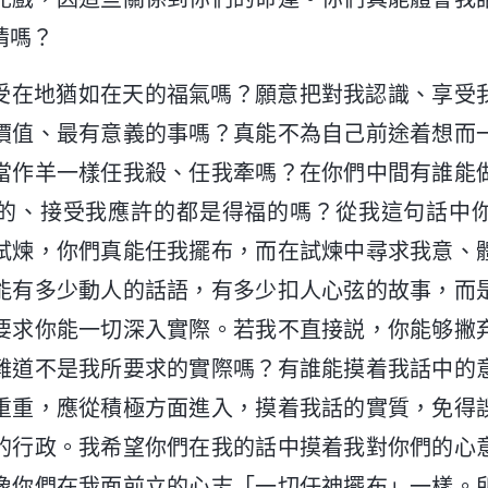
情嗎？
受在地猶如在天的福氣嗎？願意把對我認識、享受
價值、最有意義的事嗎？真能不為自己前途着想而
當作羊一樣任我殺、任我牽嗎？在你們中間有誰能
的、接受我應許的都是得福的嗎？從我這句話中
試煉，你們真能任我擺布，而在試煉中尋求我意、
能有多少動人的話語，有多少扣人心弦的故事，而
要求你能一切深入實際。若我不直接説，你能够撇
難道不是我所要求的實際嗎？有誰能摸着我話中的
重重，應從積極方面進入，摸着我話的實質，免得
的行政。我希望你們在我的話中摸着我對你們的心
像你們在我面前立的心志「一切任神擺布」一樣。