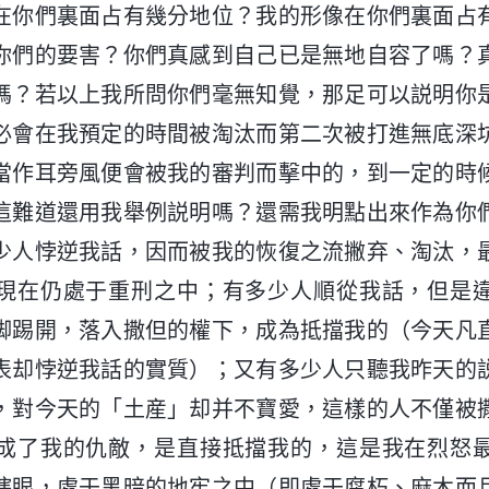
在你們裏面占有幾分地位？我的形像在你們裏面占
你們的要害？你們真感到自己已是無地自容了嗎？
嗎？若以上我所問你們毫無知覺，那足可以説明你
必會在我預定的時間被淘汰而第二次被打進無底深
當作耳旁風便會被我的審判而擊中的，到一定的時
這難道還用我舉例説明嗎？還需我明點出來作為你
少人悖逆我話，因而被我的恢復之流撇弃、淘汰，
現在仍處于重刑之中；有多少人順從我話，但是
脚踢開，落入撒但的權下，成為抵擋我的（今天凡
表却悖逆我話的實質）；又有多少人只聽我昨天的
，對今天的「土産」却并不寶愛，這樣的人不僅被
成了我的仇敵，是直接抵擋我的，這是我在烈怒
瞎眼，處于黑暗的地牢之中（即處于腐朽、麻木而