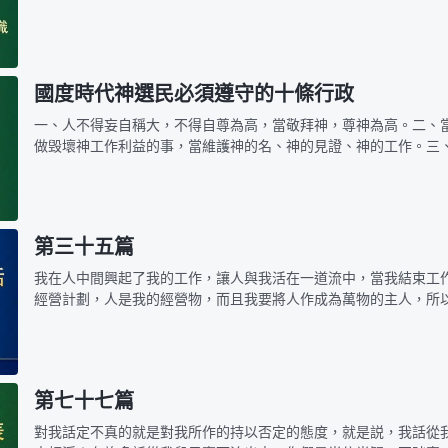
還是「痴痴」地信着我。我對人的要求并非僅僅讓人這樣痴痴地求
作的工作是…
國度時代神選民必須遵守的十條行政
一、人不得妄自稱大，不得自尊為高，當敬拜神，尊神為高。二、
做毁壞神工作利益的事，當維護神的名、神的見證、神的工作。三
都是人當納的祭物，這祭物除了祭司和神可以享用之外，任何人不
的，而神只…
第三十五篇
我在人中間興起了我的工作，讓人與我活在一道流中，當我結束工
經營計劃，人是我的經營物，而且我要將人作成為萬物的主人，所
同進入今天這個時代之時，我的心中便甚是舒暢，因為我的工作步
木、痴呆的人…
第七十七篇
對我話定不真的就是對我所作的持以否定的態度，就是説，我話從