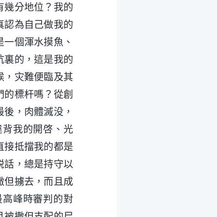
有幾分地位？我的
真認為自己做我的
是一個渾水摸魚、
坑裏的，這是我的
候，灾難便臨及其
們的標杆嗎？從創
最後，肉體滅没，
違背我的開啓、光
直接抵擋我的都是
説話，總是持守以
撒但擄去，而且成
最高峰時審判的對
且被撒但支配的尸