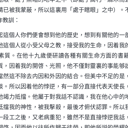
睛已被我蒙蔽，所以這裏用「處于瞎眼」之中）。
作教訓：
起這個人你們便會想到他的歷史，想到有關他的一
他這個人從小受父母之教，接受我的生命，因着我
素質。在他十九歲便研讀各種有關生命方面的書
質，因着我的開啓、光照，他不僅對靈裏的事能够
當然這不除去内因和外因的結合。但美中不足的是
談。所以因着他的悖逆，有一部分直接代表天使長
他竭力抵擋。他屬于對我話不認識，我在他心中的
抵擋我的神性，被我擊殺，最後才俯伏認罪。所以
一段工之後，又老病重犯，雖然不是直接悖逆我話
開啓，因而他以往所作歸于徒勞，即他所説的榮耀