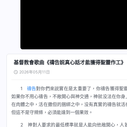
基督教會歌曲《禱告説真心話才能獲得聖靈作工》
2026年05月11日
1
禱告
對你們來説實在是太重要了，你禱告獲得聖
如果你不用心禱告，不敞開心與神交通，神就没法在你身
在肉體之中，活在撒但的捆綁之中，没有真實的禱告就活
但這不是守規條，必須能達到一個果效。
2 神對人要求的最低標準就是人能向他敞開心，人