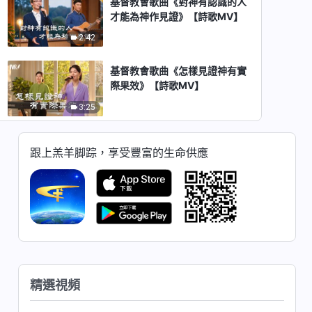
基督教會歌曲《對神有認識的人
才能為神作見證》【詩歌MV】
2:42
基督教會歌曲《怎樣見證神有實
際果效》【詩歌MV】
3:25
基督教會歌曲《神主宰萬物的方
跟上羔羊脚踪，享受豐富的生命供應
式》【詩歌MV】
3:51
基督教會歌曲《神的這片心這份
愛》【詩歌MV】
4:11
基督教會歌曲《没有生命進入不
精選視頻
能達到合格盡本分》【詩歌
MV】