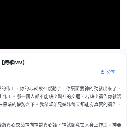
【詩歌MV】
分享
靈的作工，你的心就被神感動了，你裏面愛神的勁就出來了，
上作工。哪一個人都不能缺少與神的交通，若缺少禱告你就活
在黑暗的權勢之下。我希望弟兄姊妹每天都能有真實的禱告，
若將真心交給神向神説真心話，神就願意在人身上作工，神要