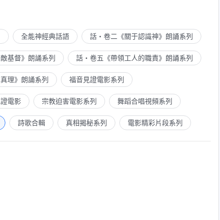
列
全能神經典話語
話・卷二《關于認識神》朗誦系列
示敵基督》朗誦系列
話・卷五《帶領工人的職責》朗誦系列
求真理》朗誦系列
福音見證電影系列
見證電影
宗教迫害電影系列
舞蹈合唱視頻系列
詩歌合輯
真相揭秘系列
電影精彩片段系列