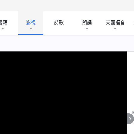
書籍
影視
詩歌
朗誦
天國福音