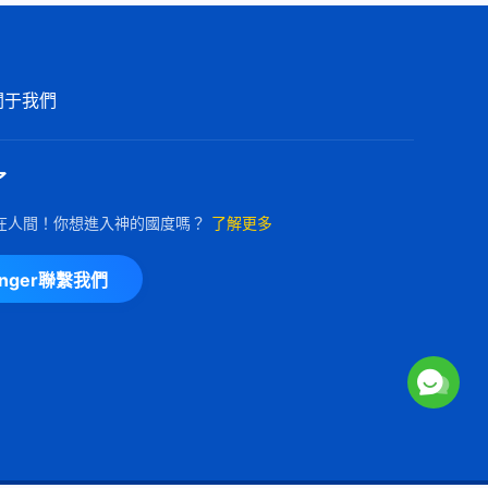
追求真理》【詩歌MV】
3:47
關于我們
基督教會歌曲《神在每個人身上
都付出了心血代價》【詩歌
MV】
5:09
了
基督教會歌曲《神的實質是聖潔
在人間！你想進入神的國度嗎？
了解更多
的》【詩歌MV】
5:26
enger聯繫我們
基督教會歌曲《你得看透今天受
苦的意義》【詩歌MV】
4:29
基督教會歌曲《喜愛真理的人才
能達到蒙拯救》【詩歌MV】