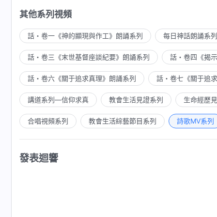
其他系列視頻
話・卷一《神的顯現與作工》朗誦系列
每日神話朗誦系
話・卷三《末世基督座談紀要》朗誦系列
話・卷四《揭
話・卷六《關于追求真理》朗誦系列
話・卷七《關于追
講道系列—信仰求真
教會生活見證系列
生命經歷
合唱視頻系列
教會生活綜藝節目系列
詩歌MV系列
發表迴響