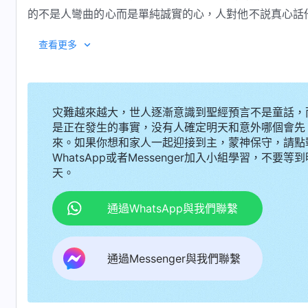
的不是人彎曲的心而是單純誠實的心，人對他不説真心話
就是能向神説真心話，將自己的缺欠或悖逆的性情向神訴
查看更多
向你掩面的。
3 禱告的最低標準是必須能維持你的心能安静在神
但你必須以禱告來維持現狀，不能倒退，這是最起碼必須
灾難越來越大，世人逐漸意識到聖經預言不是童話，
的人都得進入這個實際，都得作有意識的操練工作，不是
是正在發生的事實，没有人確定明天和意外哪個會先
的人。
來。如果你想和家人一起迎接到主，蒙神保守，請點
WhatsApp或者Messenger加入小組學習，不要等到
天。
通過WhatsApp與我們聯繫
通過Messenger與我們聯繫