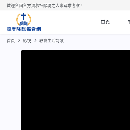
歡迎各國各方渴慕神顯現之人來尋求考察！
首頁
首頁
影視
教會生活詩歌