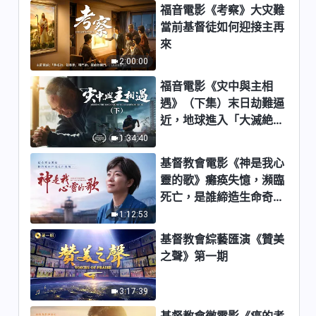
3:56
福音電影《考察》大灾難
當前基督徒如何迎接主再
基督教會歌曲《神給人擺設環境
來
的目的》【詩歌MV】
2:00:00
3:58
福音電影《灾中與主相
遇》（下集）末日劫難逼
基督教會歌曲《神是人命運唯一
近，地球進入「大滅絶時
的主宰者》【詩歌MV】
期」，人類進入倒計時，
1:34:40
3:30
你準備好逃生了嗎？
基督教會電影《神是我心
基督教會歌曲《人的罪性如何才
靈的歌》癱痪失憶，瀕臨
能變化》【詩歌MV】
死亡，是誰締造生命奇
迹？
4:09
1:12:53
基督教會綜藝匯演《贊美
基督教會歌曲《神要的是人真實
之聲》第一期
的順服》【詩歌MV】
4:12
3:17:39
基督教會微電影《癌的考