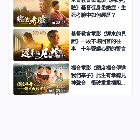
基督教會歌曲《怎樣安静在神面
前》【詩歌MV】
驗》基督徒身患絶症，生
死考驗中如何經歷？
5:46
38:48
基督教會歌曲《了解神聖潔的實
基督教會電影《遲來的見
質很重要》【詩歌MV】
證》一段不堪回首的往
6:47
事 十年縈繞心頭的誓言
1:55:29
基督教會歌曲《信神不愛神就枉
福音電影《國度福音傳進
活一世》【詩歌MV】
我們寨子》此生有幸聽見
3:25
神聲音 衝破重重攔阻跟
隨神
1:39:57
基督教會歌曲《失去神的時候》
【詩歌MV】
3:00
基督教會歌曲《按真理原則實行
才能達到認識神》【詩歌MV】