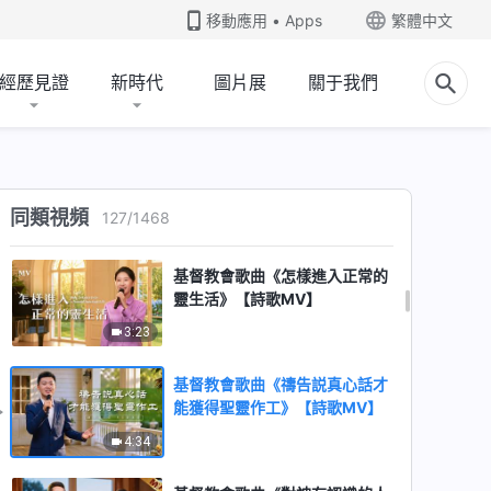
2:44
移動應用 • Apps
繁體中文
基督教會歌曲《在試煉患難中站
經歷見證
新時代
圖片展
關于我們
立住必須得具備的》【詩歌
MV】
3:13
基督教會歌曲《真理是人當遵行
的道》【詩歌MV】
同類視頻
127
/
1468
4:54
基督教會歌曲《怎樣進入正常的
靈生活》【詩歌MV】
3:23
基督教會歌曲《禱告説真心話才
能獲得聖靈作工》【詩歌MV】
4:34