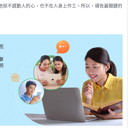
他就不感動人的心，也不在人身上作工。所以，禱告最關鍵的
説，完全敞開自己，這樣神才能對你的禱告感興趣，否則神會
面前，心不離開神，或許這一個階段你没有更新更高的看見，
達到的。進入靈生活的標志就是看你禱告是否進入正軌，所有
而
消極等待，而是有意識地尋求聖靈的感動，這才是真實尋求神
擊
明
——《話・卷一 神的顯現與作工・關于禱告的實行》