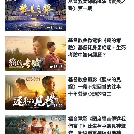
基督教會綜藝匯演《贊美之
聲》第一期
3:17:39
基督教會微電影《癌的考
驗》基督徒身患絶症，生死
考驗中如何經歷？
38:48
基督教會電影《遲來的見
證》一段不堪回首的往事
十年縈繞心頭的誓言
1:55:29
福音電影《國度福音傳進我
們寨子》此生有幸聽見神聲
音 衝破重重攔阻跟隨神