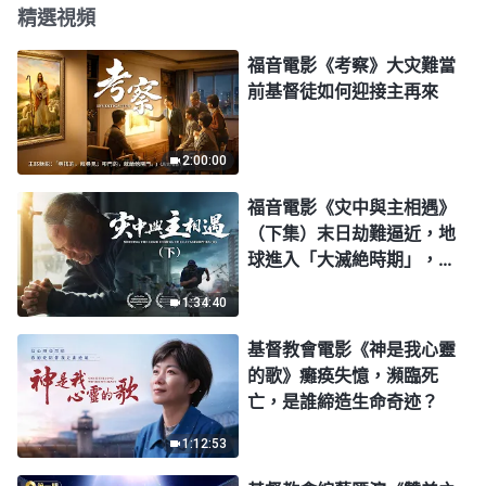
精選視頻
福音電影《考察》大灾難當
前基督徒如何迎接主再來
2:00:00
福音電影《灾中與主相遇》
（下集）末日劫難逼近，地
球進入「大滅絶時期」，人
類進入倒計時，你準備好逃
1:34:40
生了嗎？
基督教會電影《神是我心靈
的歌》癱痪失憶，瀕臨死
亡，是誰締造生命奇迹？
1:12:53