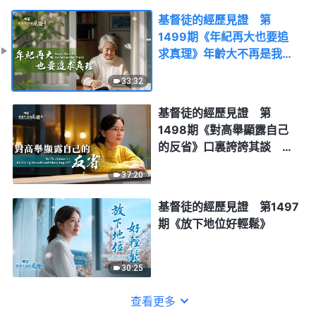
基督徒的經歷見證 第
1499期《年紀再大也要追
求真理》年齡大不再是我不
追求真理的藉口
33:32
基督徒的經歷見證 第
1498期《對高舉顯露自己
的反省》口裏誇誇其談 心
裏滿是狂妄 車禍之後她才
37:20
認清了自己
基督徒的經歷見證 第1497
期《放下地位好輕鬆》
30:25
查看更多