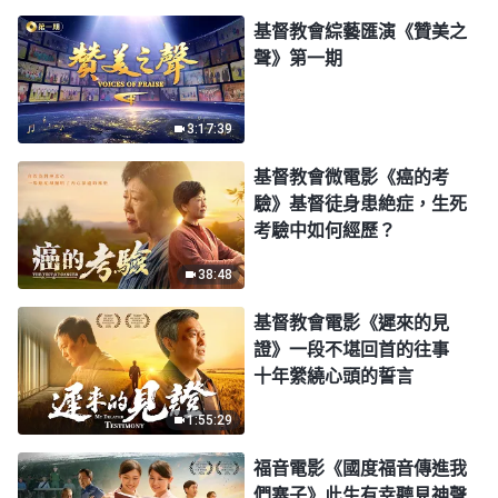
基督教會綜藝匯演《贊美之
聲》第一期
3:17:39
基督教會微電影《癌的考
驗》基督徒身患絶症，生死
考驗中如何經歷？
38:48
基督教會電影《遲來的見
證》一段不堪回首的往事
十年縈繞心頭的誓言
1:55:29
福音電影《國度福音傳進我
們寨子》此生有幸聽見神聲