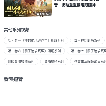
音 衝破重重攔阻跟隨神
1:39:57
其他系列視頻
話・卷一《神的顯現與作工》朗誦系列
每日神話朗誦系列
話・卷六《關于追求真理》朗誦系列
話・卷七《關于追求真
舞蹈合唱視頻系列
合唱視頻系列
教會生活綜藝節目系
發表迴響