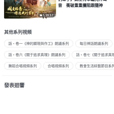
音 衝破重重攔阻跟隨神
1:39:57
其他系列視頻
話・卷一《神的顯現與作工》朗誦系列
每日神話朗誦系列
話・卷六《關于追求真理》朗誦系列
話・卷七《關于追求真
舞蹈合唱視頻系列
合唱視頻系列
教會生活綜藝節目系
發表迴響