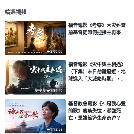
精選視頻
福音電影《考察》大灾難當
前基督徒如何迎接主再來
2:00:00
福音電影《灾中與主相遇》
（下集）末日劫難逼近，地
球進入「大滅絶時期」，人
類進入倒計時，你準備好逃
1:34:40
生了嗎？
基督教會電影《神是我心靈
的歌》癱痪失憶，瀕臨死
亡，是誰締造生命奇迹？
1:12:53