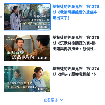
基督徒的經歷見證 第1376
期《我從母親離世的悲痛中
走出來了》
34:08
基督徒的經歷見證 第1375
期《沉默背後隱藏的真相》
出錯與偽裝掩蓋，哪個性質
嚴重？
40:45
基督徒的經歷見證 第1374
期《解决了壓抑我輕鬆了》
38:19
查看更多