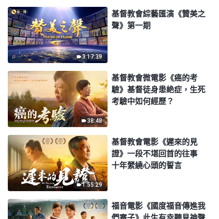
基督教會綜藝匯演《贊美之
聲》第一期
3:17:39
基督教會微電影《癌的考
驗》基督徒身患絶症，生死
考驗中如何經歷？
38:48
基督教會電影《遲來的見
證》一段不堪回首的往事
十年縈繞心頭的誓言
1:55:29
福音電影《國度福音傳進我
們寨子》此生有幸聽見神聲