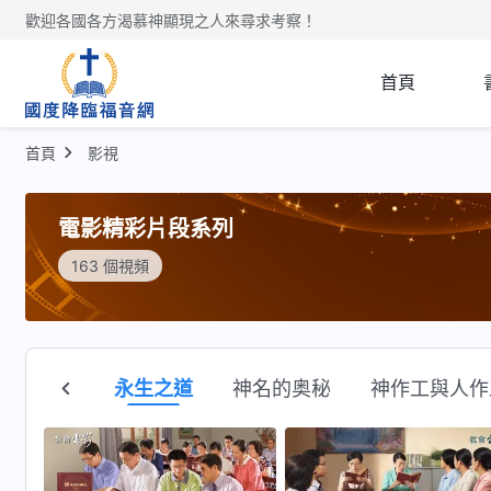
歡迎各國各方渴慕神顯現之人來尋求考察！
首頁
首頁
影視
電影精彩片段系列
163 個視頻
真假基督
永生之道
神名的奥秘
神作工與人作