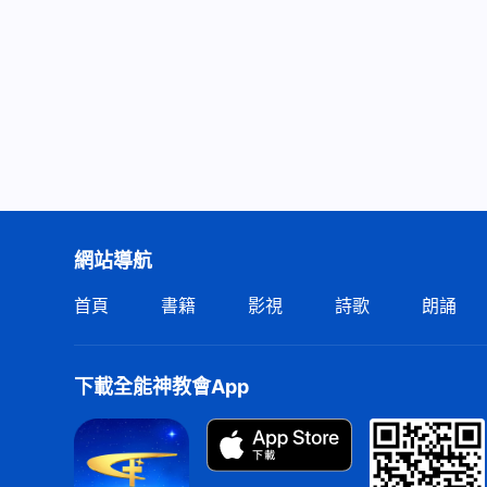
網站導航
首頁
書籍
影視
詩歌
朗誦
下載全能神教會App