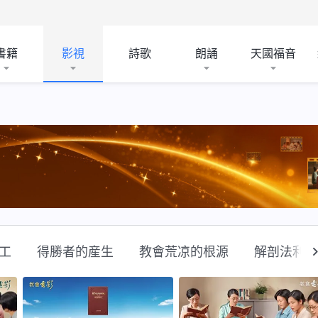
書籍
影視
詩歌
朗誦
天國福音
工
得勝者的産生
教會荒凉的根源
解剖法利賽