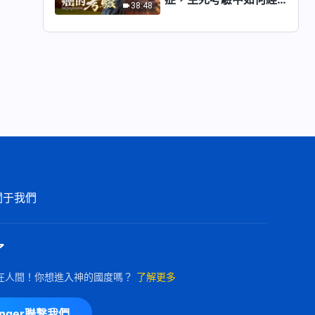
38:48
歷？
關于我們
了
在人間！你想進入神的國度嗎？
了解更多
enger聯繫我們