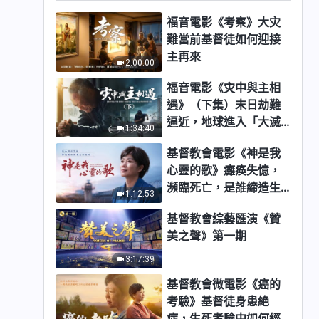
福音電影《考察》大灾
難當前基督徒如何迎接
主再來
2:00:00
福音電影《灾中與主相
遇》（下集）末日劫難
逼近，地球進入「大滅
1:34:40
絶時期」，人類進入倒
基督教會電影《神是我
計時，你準備好逃生了
心靈的歌》癱痪失憶，
嗎？
瀕臨死亡，是誰締造生
1:12:53
命奇迹？
基督教會綜藝匯演《贊
美之聲》第一期
3:17:39
基督教會微電影《癌的
考驗》基督徒身患絶
症，生死考驗中如何經