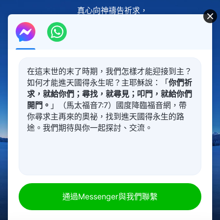
真心向神禱告祈求，
心裏的話兒向神訴説，
神不看咱們明白真理深淺，
説出心裏話神就喜歡。
在這末世的末了時期，我們怎樣才能迎接到主？
如何才能進天國得永生呢？主耶穌說：「
你們祈
教會生活真有享受，
求，就給你們；尋找，就尋見；叩門，就給你們
我們生命逐漸長大。
開門。
」（馬太福音7:7）國度降臨福音網，帶
你尋求主再來的奧祕，找到進天國得永生的路
基督國度是我們的家，
途。我們期待與你一起探討、交流。
愛神的人永遠贊美神，
愛神的人永遠贊美神。
00:00
00:00
二
通過Messenger與我們聯繫
弟兄姊妹來到神面前，
吃喝神話是多麽享受，