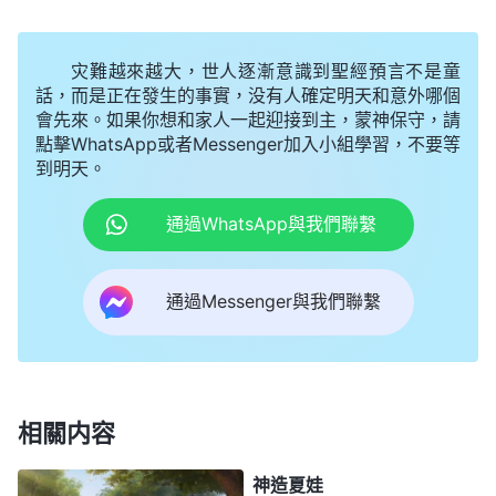
的。雖然這裏記載了挪亞與神同行，但是他有没有見
過神的本體啊？可以肯定地説，没有！因為在那個時
灾難越來越大，世人逐漸意識到聖經預言不是童
代臨到人的只是神的使者，他們雖然可以代表神説
話，而是正在發生的事實，没有人確定明天和意外哪個
會先來。如果你想和家人一起迎接到主，蒙神保守，請
話、做事，但只是傳達神的旨意、神的意思，而神的
點擊WhatsApp或者Messenger加入小組學習，不要等
本體并没有親自向人顯現。在這段經文裏基本上看到
到明天。
的都是挪亞這個人要做的事與神對他的吩咐，那麽在
通過WhatsApp與我們聯繫
這裏神所發表的實質是什麽呢？神所作的每一件事都
是有精密計劃的，當他看到一件事或者一個現象發生
通過Messenger與我們聯繫
的時候，在他眼中有一個衡量的標準，這個標準决定
他是否開始計劃處理或如何對待這樣的事情與現象。
他不是對任何事都無動于衷，没有感覺，而是恰恰相
反。這裏有一句神對挪亞説的話：「凡有血氣的人，
相關内容
他的盡頭已經來到我面前，因為地上滿了他們的强
暴，我要把他們和地一并毁滅。」在這次神的話裏，
神造夏娃