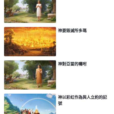
神説了神要毁滅的只是人嗎？不是！神説了凡有血氣
的所有的活物，神都要毁滅。為什麽神要毁滅呢？這
裏又有神的性情的流露：在神眼中，他對待人類的敗
壞，對待凡屬血氣的人的污穢、强暴還有悖逆，他的
神要毀滅所多瑪
忍耐有一個限度。他的限度是什麽呢？那就是神説的
「神觀看世界，見是敗壞了；凡有血氣的人，在地上
都敗壞了行為」。「凡有血氣的人，在地上都敗壞了
行為」這話是什麽意思呢？就是凡是活物，包括跟隨
神對亞當的囑咐
神的人，包括口稱神名的人，包括曾經對神獻燔祭的
人，包括口頭承認神甚至贊美神的人，他們的行為一
旦滿了敗壞，達到神的眼中，神就要毁滅他們，這就
是神的極限。就是説，神忍耐人類、忍耐凡有血氣的
神以彩虹作為與人立約的記
人的敗壞到什麽程度呢？到了所有無論是跟隨神的人
號
還是外邦人都不走正路了，到了這個人類不是僅僅道