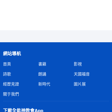
了强暴呢？在神眼中，這樣一個世界、這樣一個時代
是不是應該結束了呢？雖然現在的時代背景與當時挪
亞時代的那個背景完全不一樣，但是對于人類的敗
壞，神的心情、神的憤怒與當時是一模一樣的。神之
所以能忍耐，那是因為他的工作，但是按着各種情况
與條件來説，這個世界在神眼中早已該滅了，與洪水
滅世那個時候的情况相比是有過之而無不及。但是不
網站導航
同的是什麽呢？這也是神的心最難過的一個地方，也
首頁
書籍
影視
可能你們任何人都體會不到。
詩歌
朗誦
天國福音
在洪水滅世的時候，神可以呼召挪亞去造方舟，
經歷見證
新時代
圖片展
去預備神在洪水滅世以先的一些工作，神可以呼召一
關于我們
個人——挪亞來為神做這一系列的事情，但是在現在
這個時代，神却没有人可呼召。因為什麽呢？這個原
下載全能神教會App