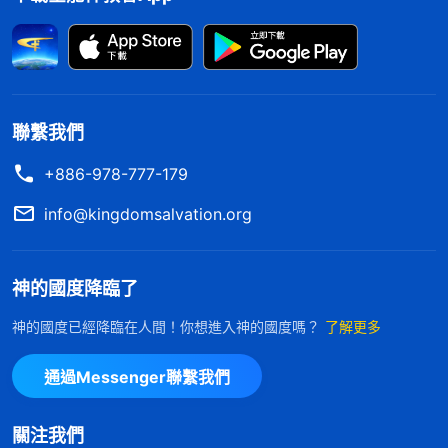
因可能在座的每一個人都知道、都清楚。這個事用不
用我説清楚啊？説出來可能有點傷面子，讓大家都難
過。有些人説了：「雖然我們不是義人，也不是在神
眼中的完全人，但是神如果吩咐我們做一樣事，我們
還是可以勝任的，因為以前説大灾大難要來了，我們
聯繫我們
就開始預備糧食與灾難中所需的物品，這不都是按着
+886-978-777-179
神的要求做的嗎？這不是很配合神的作工嗎？那我們
info@kingdomsalvation.org
做的這些事是不是可以跟挪亞相比了？難道我們這樣
做不是真實的順服嗎？難道我們這樣做不是照着神的
神的國度降臨了
吩咐行嗎？我們不也是因着相信神的話而照神的話去
做嗎？那神怎麽還傷心呢？還説找不着可以呼召的人
神的國度已經降臨在人間！你想進入神的國度嗎？
了解更多
呢？」這些人與挪亞的所做所行有没有區别？有什麽
通過Messenger聯繫我們
區别呢？（今天我們預備那些灾難食品是我們自己的
意思。）（我們所做所行都不能達到義，挪亞在神的
關注我們