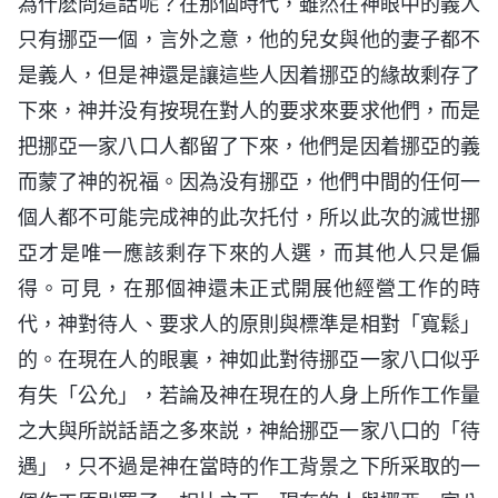
為什麽問這話呢？在那個時代，雖然在神眼中的義人
只有挪亞一個，言外之意，他的兒女與他的妻子都不
是義人，但是神還是讓這些人因着挪亞的緣故剩存了
下來，神并没有按現在對人的要求來要求他們，而是
把挪亞一家八口人都留了下來，他們是因着挪亞的義
而蒙了神的祝福。因為没有挪亞，他們中間的任何一
個人都不可能完成神的此次托付，所以此次的滅世挪
亞才是唯一應該剩存下來的人選，而其他人只是偏
得。可見，在那個神還未正式開展他經營工作的時
代，神對待人、要求人的原則與標準是相對「寬鬆」
的。在現在人的眼裏，神如此對待挪亞一家八口似乎
有失「公允」，若論及神在現在的人身上所作工作量
之大與所説話語之多來説，神給挪亞一家八口的「待
遇」，只不過是神在當時的作工背景之下所采取的一