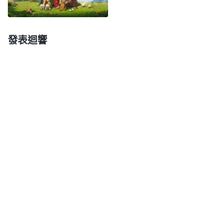
德敗壞了、都滿了邪惡的程度，而是没有一個人相信
神的存在，更没有一個人相信這個世界是神主宰的，
發表迴響
是神能給人帶來光明、帶來正路，到了人類恨惡神的
存在、不容許神存在的地步。人類的敗壞一旦到了這
個程度，神就不再忍耐了。取而代之的是什麽呢？那
就是神的怒氣、神的懲罰即將臨到。這是不是神性情
的一部分流露呢？現在這個時代，在神眼中還有没有
一個義人呢？在神眼中還有没有一個完全人呢？這個
時代是不是在神眼中凡有血氣的人在地上都敗壞了行
為的時代呢？在這個時代除了神打算要作成的人，除
了這些能够跟隨神、接受神拯救的人類以外，是不是
所有凡屬血氣的人都在挑戰神的忍耐極限呢？在這個
世界上，每天就你們身邊發生的事，你們眼睛看到
的、耳朵聽到的、親身體驗到的每一件事是不是都滿