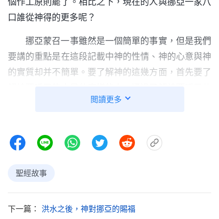
個作工原則罷了。相比之下，現在的人與挪亞一家八
口誰從神得的更多呢？
挪亞蒙召一事雖然是一個簡單的事實，但是我們
要講的重點是在這段記載中神的性情、神的心意與神
的實質却并不簡單。要了解神的這幾方面，首先要了
解神要呼召的人是什麽樣的人，通過了解神要呼召什
閲讀更多
麽樣的人來了解神的性情、神的心意與神的實質，這
是至關重要的。那神呼召的這個人在神眼中究竟是一
個什麽樣的人呢？這個人必須是能聽他的話、能照他
吩咐行的人，同時這個人也是一個有責任心的人，是
一個能够把神的話當成自己應盡的責任與本分來完成
聖經故事
的人。那這個人是不是必須是認識神的人呢？不是。
在當時那個時代，挪亞并没有聽過太多神的教導，也
下一篇：
洪水之後，神對挪亞的賜福
没有經歷神的任何作工，所以挪亞對神的認識是很少