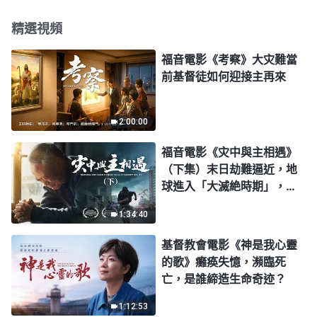
精選視頻
福音電影《考察》大灾難當
前基督徒如何迎接主再來
2:00:00
福音電影《灾中與主相遇》
（下集）末日劫難逼近，地
球進入「大滅絶時期」，人
類進入倒計時，你準備好逃
1:34:40
生了嗎？
基督教會電影《神是我心靈
的歌》癱痪失憶，瀕臨死
亡，是誰締造生命奇迹？
1:12:53