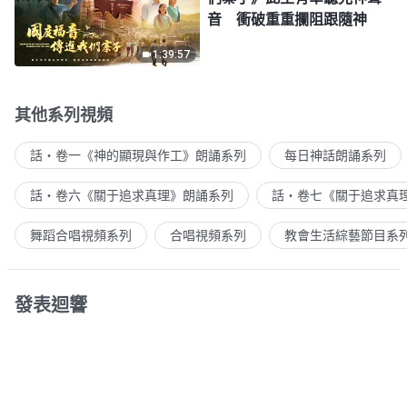
音 衝破重重攔阻跟隨神
1:39:57
其他系列視頻
話・卷一《神的顯現與作工》朗誦系列
每日神話朗誦系列
話・卷六《關于追求真理》朗誦系列
話・卷七《關于追求真
舞蹈合唱視頻系列
合唱視頻系列
教會生活綜藝節目系
發表迴響