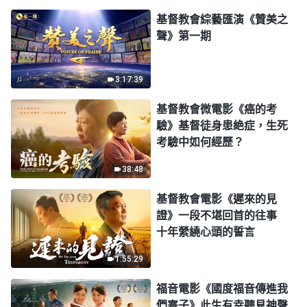
基督教會綜藝匯演《贊美之
聲》第一期
3:17:39
基督教會微電影《癌的考
驗》基督徒身患絶症，生死
考驗中如何經歷？
38:48
基督教會電影《遲來的見
證》一段不堪回首的往事
十年縈繞心頭的誓言
1:55:29
福音電影《國度福音傳進我
們寨子》此生有幸聽見神聲