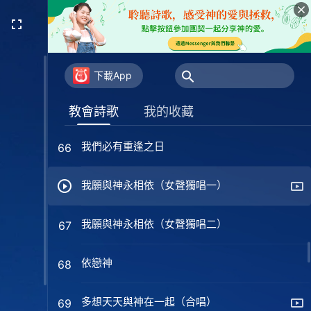
心裏的話説不完
63
神的恩情深似海
64
下載App
分别時的留戀
65
教會詩歌
我的收藏
我們必有重逢之日
66
我願與神永相依（女聲獨唱一）
我願與神永相依（女聲獨唱二）
67
依戀神
68
多想天天與神在一起（合唱）
69