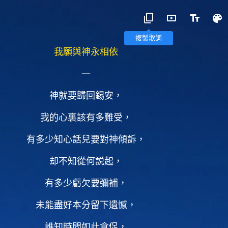
複製歌詞
我願與神永相依
一
神就要歸回錫安，
我的心裏該有多難受，
有多少知心話兒要對神傾訴，
却不知從何説起，
有多少虧欠要彌補，
未能盡好本分留下遺憾，
誰知時間如此倉促，