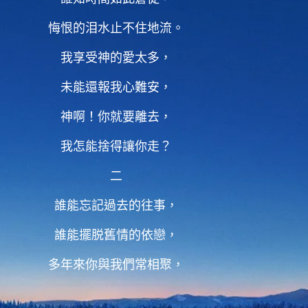
悔恨的泪水止不住地流。
我享受神的愛太多，
未能還報我心難安，
神啊！你就要離去，
我怎能捨得讓你走？
二
誰能忘記過去的往事，
誰能擺脱舊情的依戀，
多年來你與我們常相聚，
話語澆灌供應我們，