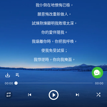
我仆倒在地懊悔已極，
願意悔改重新做人，
試煉熬煉顯明我敗壞太深，
你的愛伴隨我。
我遠離你時，你把我呼唤，
使我免受試探；
我悖逆時，你向我掩面，
我心中憂傷痛苦；
當我心向你回轉，
00:00
00:00
你露出笑臉把我摟在懷中；
當我被撒但迷惑苦害，
你及時拯救撫平我創傷；