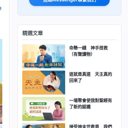
神
精選文章
命懸一綫 神手搭救
（有聲讀物）
24:52
這就是真道 天主真的
回來了
一場聚會使我對聖經有
了新的認識
接受神末世救恩 我們