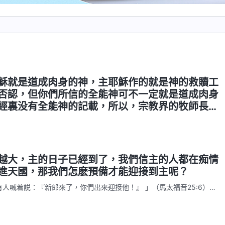
穌就是道成肉身的神，主耶穌作的就是神的救贖工
否認，但你們所信的全能神可不一定就是道成肉身
經裏没有全能神的記載，所以，宗教界的牧師長老
是一個人，你們是受迷惑了，我們信的主耶穌才是
兒子！你們信的全能神就是一個人，難道這還有錯
越大，主的日子已經到了，我們信主的人都在痴情
進天國，那我們怎麽預備才能迎接到主呢？
有人喊着説：『新郎來了，你們出來迎接他！』 」（馬太福音25:6）
外叩門，若有聽見我聲音就開門的，我要進到他那裏去，我與他，他與
啓示録3:20） 「聖靈向衆教會所説的話，凡有耳的，就應當聽！」
「這些人未曾沾…