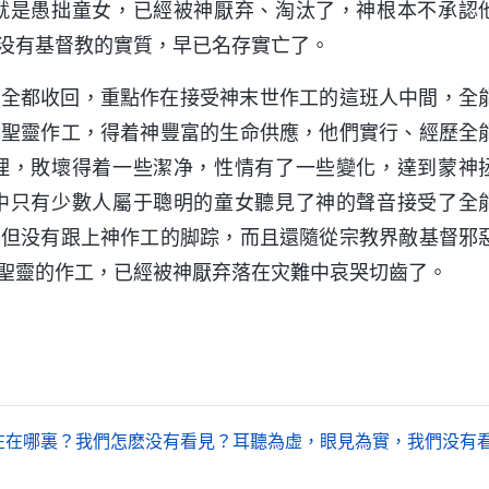
就是愚拙童女，已經被神厭弃、淘汰了，神根本不承認
没有基督教的實質，早已名存實亡了。
作全都收回，重點作在接受神末世作工的這班人中間，全
得聖靈作工，得着神豐富的生命供應，他們實行、經歷全
理，敗壞得着一些潔净，性情有了一些變化，達到蒙神
中只有少數人屬于聰明的童女聽見了神的聲音接受了全
不但没有跟上神作工的脚踪，而且還隨從宗教界敵基督邪
聖靈的作工，已經被神厭弃落在灾難中哀哭切齒了。
在在哪裏？我們怎麽没有看見？耳聽為虚，眼見為實，我們没有