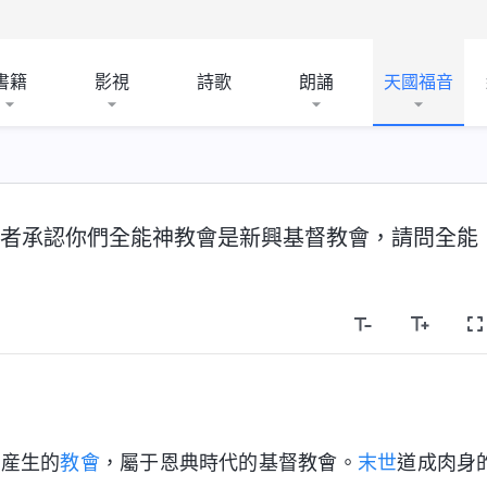
書籍
影視
詩歌
朗誦
天國福音
者承認你們全能神教會是新興基督教會，請問全能
後産生的
教會
，屬于恩典時代的基督教會。
末世
道成肉身