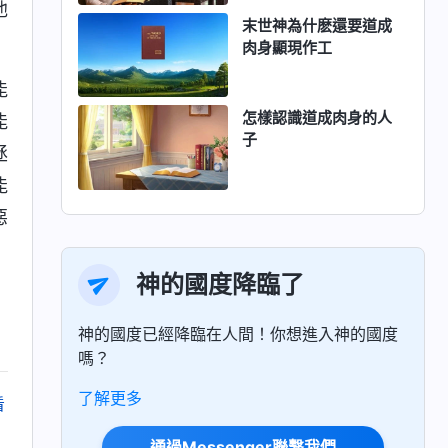
他
末世神為什麽還要道成
肉身顯現作工
能
怎樣認識道成肉身的人
能
子
拯
能
惡
神的國度降臨了
神的國度已經降臨在人間！你想進入神的國度
嗎？
了解更多
看
通過Messenger聯繫我們