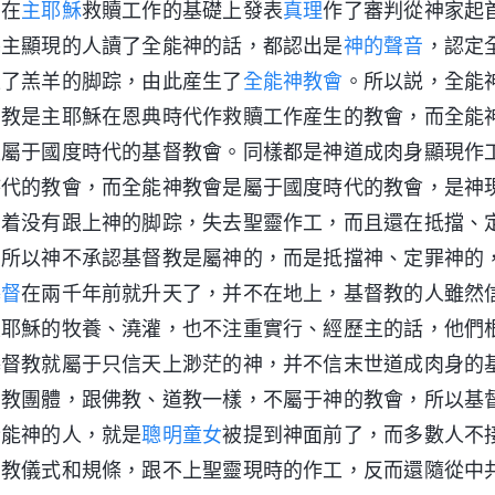
，在
主耶穌
救贖工作的基礎上發表
真理
作了審判從神家起
慕主顯現的人讀了全能神的話，都認出是
神的聲音
，認定
上了羔羊的脚踪，由此産生了
全能神教會
。所以説，全能
督教是主耶穌在恩典時代作救贖工作産生的教會，而全能
是屬于國度時代的基督教會。同樣都是神道成肉身顯現作
時代的教會，而全能神教會是屬于國度時代的教會，是神
因着没有跟上神的脚踪，失去聖靈作工，而且還在抵擋、
，所以神不承認基督教是屬神的，而是抵擋神、定罪神的
基督
在兩千年前就升天了，并不在地上，基督教的人雖然
主耶穌的牧養、澆灌，也不注重實行、經歷主的話，他們
基督教就屬于只信天上渺茫的神，并不信末世道成肉身的
宗教團體，跟佛教、道教一樣，不屬于神的教會，所以基
全能神的人，就是
聰明童女
被提到神面前了，而多數人不
宗教儀式和規條，跟不上聖靈現時的作工，反而還隨從中