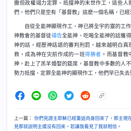
撒但政權竭力定罪、抵擋神的末世作工，這些人
們，他們只是空有「基督教」這麽一個名稱，已經
自從全能神顯現作工，神已將全宇的靈的工
神教會的基督徒
禱告
全能神、吃喝全能神的話獲
神的話，經歷神話語的審判刑罰，越來越明白真
救，成為神在灾前作成的一班
得勝者
。而基督教
神，赴上了羔羊婚娶的筵席，基督教中多數的人
勢力抵擋、定罪全能神的顯現作工，他們早已失去
上一篇：
你們見證主耶穌已經重返肉身回來了，那主現
見那就説明主還没有回來，若讓我看見了我就相信。