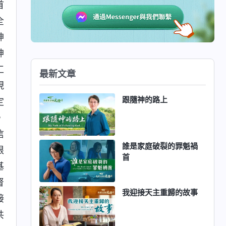
首
全
神
神
工
最新文章
現
跟隨神的路上
定
，
信
誰是家庭破裂的罪魁禍
根
首
基
督
我迎接天主重歸的故事
接
共