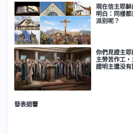
現在信主耶穌
明白：同樣都
派别呢？
你們見證主耶
主勞苦作工，
證明主還没有
發表迴響