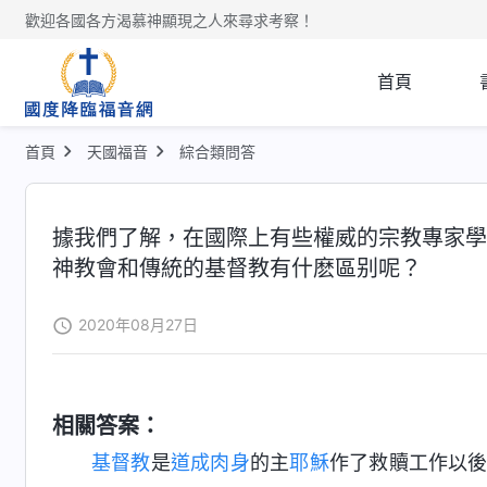
歡迎各國各方渴慕神顯現之人來尋求考察！
首頁
首頁
天國福音
綜合類問答
據我們了解，在國際上有些權威的宗教專家學
神教會和傳統的基督教有什麽區别呢？
2020年08月27日
相關答案：
基督教
是
道成肉身
的主
耶穌
作了救贖工作以