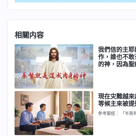
相關内容
我們信的主耶
作，誰也不敢
的神，因為聖
都説你們信的
基督，是神的
嗎？
現在灾難越來
等候主來被提
參考聖經： 「半夜
「看哪，我站在門
我，一同坐席。」（
（啓示録2:29） 