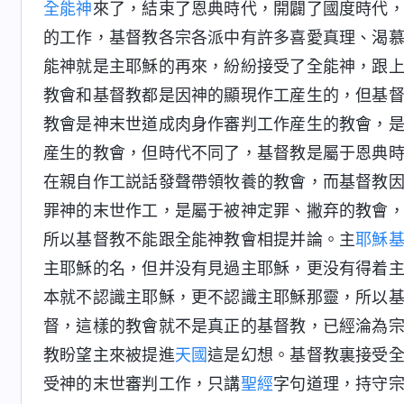
全能神
來了，結束了恩典時代，開闢了國度時代
的工作，基督教各宗各派中有許多喜愛真理、渴
能神就是主耶穌的再來，紛紛接受了全能神，跟
教會和基督教都是因神的顯現作工産生的，但基
教會是神末世道成肉身作審判工作産生的教會，
産生的教會，但時代不同了，基督教是屬于恩典
在親自作工説話發聲帶領牧養的教會，而基督教
罪神的末世作工，是屬于被神定罪、撇弃的教會
所以基督教不能跟全能神教會相提并論。主
耶穌
主耶穌的名，但并没有見過主耶穌，更没有得着
本就不認識主耶穌，更不認識主耶穌那靈，所以
督，這樣的教會就不是真正的基督教，已經淪為
教盼望主來被提進
天國
這是幻想。基督教裏接受
受神的末世審判工作，只講
聖經
字句道理，持守