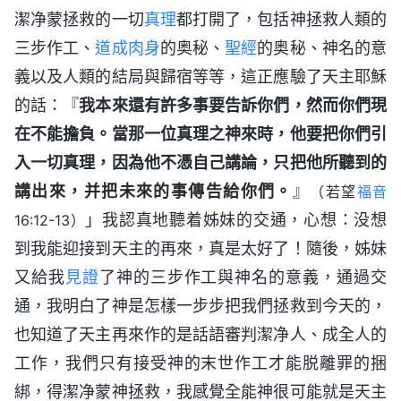
潔净蒙拯救的一切
真理
都打開了，包括神拯救人類的
三步作工、
道成肉身
的奥秘、
聖經
的奥秘、神名的意
義以及人類的結局與歸宿等等，這正應驗了天主耶穌
的話：『
我本來還有許多事要告訴你們，然而你們現
在不能擔負。當那一位真理之神來時，他要把你們引
入一切真理，因為他不憑自己講論，只把他所聽到的
講出來，并把未來的事傳告給你們。
』
（若望
福音
」我認真地聽着姊妹的交通，心想：没想
16:12-13）
到我能迎接到天主的再來，真是太好了！隨後，姊妹
又給我
見證
了神的三步作工與神名的意義，通過交
通，我明白了神是怎樣一步步把我們拯救到今天的，
也知道了天主再來作的是話語審判潔净人、成全人的
工作，我們只有接受神的末世作工才能脱離罪的捆
綁，得潔净蒙神拯救，我感覺全能神很可能就是天主