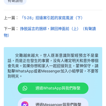
有聲讀物
的謡言，媽媽怎麽會這樣逼迫我信全能神呢？于是，
我對媽媽説：「全能神就是天主耶穌的再來，我信全
上一篇：
「5·28」招遠案引起的家庭風波（下）
能神是天經地義的，一定要信到底！」媽媽聽了氣得
臉色發青，眼睛都紅了，大聲對我嚷道：「我是你
下一篇：
挣脱謡言的捆綁，歸回神面前（上）（有聲讀
媽，你就得聽我的！」看着媽媽這樣不可理喻，我就
物）
不想再説什麽了。這時，親戚們也開始七嘴八舌地指
責我，還説了很多讓我背叛神的話，我心想我已經迎
灾難越來越大，世人逐漸意識到聖經預言不是童
接到天主耶穌了，我信的是真神，走的是正道，我是
話，而是正在發生的事實，没有人確定明天和意外哪個
决不會背叛神的！我很想勸他們考察考察神的末世作
會先來。如果你想和家人一起迎接到主，蒙神保守，請
點擊WhatsApp或者Messenger加入小組學習，不要等
工，不要被神父、會長的謡言迷惑盲目定罪抵擋全能
到明天。
神了，但看到他們那種仇恨真理、仇恨神的態度，我
通過WhatsApp與我們聯繫
覺得他們不是接受真理的人，説再多也没有用，就不
想再和他們説什麽了。過了一會兒，媽媽和親戚們都
走了。但媽媽并没有停止對我的攔阻，她安排我弟弟
通過Messenger與我們聯繫