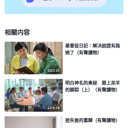
住在我家，每天像看犯人一樣看着我，我去哪兒他都
跟着，我徹底失去了人身自由。
兩天後，我和家人正在吃晚飯，媽媽突然走了進
相關内容
來，只見她「笑容可掬」，拿腔拿調地對我説：「小
基督徒日記：解决説謊有路
優，你看誰來了！」我心想：是什麽人物來了，讓媽
途了（有聲讀物）
媽這麽大反應，就這架勢肯定没什麽好事。這時，教
堂的劉會長和王教友走了進來，我平静地和她們打招
23:25
呼。劉會長眯着眼笑着對我説：「小優啊，我們今天
明白神名的奥秘 跟上羔羊
來也不跟你拐彎抹角了，聽你媽説你信了『東方閃
的脚踪（上）（有聲讀物）
電』，我可告訴你啊，你可不能再信了，咱整個家族
世世代代都信天主，你可不能離開天主啊，不然天主
16:18
就不要你了。今天我們來勸你，你如果不聽，到時候
下地獄可怨不得我們了。小優，我們可都是為你好
迷失後的重歸（有聲讀物）