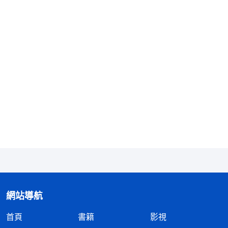
脅我，想讓我害怕家裏不平安而否認神、背叛神，她
們真是够陰險啊！看破了她們的險惡用心，我心裏特
别噁心她們，不想再和她們説什麽了。
會長見我不説話，就陰陽怪氣地説：「看來你還
挺堅持，今天我們也跟你説這麽多了，你表個態
吧！」雖然她們拿我丈夫的病威脅我，我心裏有些受
攪擾，但想到神主宰一切，我心裏就有底氣了，于是
我鼓足勇氣對她們説：「我告訴你們吧，全能神我信
定了！我是不會背叛神的！」我話音剛落，媽媽就大
吼了一聲：「走！我們去教堂禱告去。」説完就帶着
會長她們氣呼呼地走了。看着她們凶狠的樣子，我心
裏不由得有些害怕：她們去禱告了，是不是要咒詛我
網站導航
啊？我可怎麽辦啊？無助中，我向神禱告：「全能神
首頁
書籍
影視
啊，她們這麽多人都站在一條戰綫上圍攻我，現在就