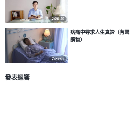
啊，你也不想想你丈夫的病，那可是我和你媽天天禱
告天主才治好的，如果你還繼續信『東方閃電』，你
20:40
丈夫的病要是再犯了那可就没人管了。」聽劉會長這
麽説，我心裏「咯噔」一下，不由得有些害怕，想到
病痛中尋求人生真諦（有聲
讀物）
以前丈夫的病那麽嚴重，花了很多錢都没治好，後來
是我們天天禱告天主才好的，如果真像她們説的那
23:51
樣，丈夫的病再犯了我可怎麽辦哪！這時，神的一句
話浮現在我腦海裏，「
全能神是全能的醫生！
」
發表迴響
《話・卷一 神的顯現與作工・基督起初的發表・第六篇》
神話語的開啓使我猛然清醒過來。我信的是全能的
神，是天主的再來，丈夫以後會不會犯病也在神的手
中，她們説了不算，神主宰一切，有什麽可怕的！再
説了，丈夫的病是天主醫治的，又不是她們醫治的。
想不到會長她們為了讓我背叛神竟然用丈夫的病來威