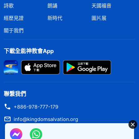
詩歌
朗誦
天國福音
只有我自己了，神啊，我不知道該怎麽辦，心裏有些
害怕，願你帶領我！」禱告後，我想起神的話説：
經歷見證
新時代
圖片展
「
你可知道周圍的環境都有我許可，都是我在安排，
關于我們
要看清，在我所給你的環境裏來滿足我心。不要怕這
怕那，萬軍之全能神必與你同在，他作你們的後盾、
下載全能神教會App
作盾牌。
」
《話・卷一 神的顯現與作工・基督起初的發
神話語的開啓帶領使我心裏一下子亮
表・第二十六篇》
堂了。是啊，神是我堅强的後盾，有神與我同在，我
還有什麽可怕的。想想剛才會長和教友説的那番話，
聯繫我們
不就是想讓我因着害怕下地獄，害怕家裏不平安、丈
夫得病而弃掉神嗎？我如果膽怯害怕，這不正中了撒
+886-978-777-179
但的詭計嗎？我和丈夫的命運、結局、得福受禍都不
info@kingdomsalvation.org
是哪個人説了算，更不是神父、會長能定規的，都在
神的手中掌管，她們定罪、咒詛没有用。想到這些，