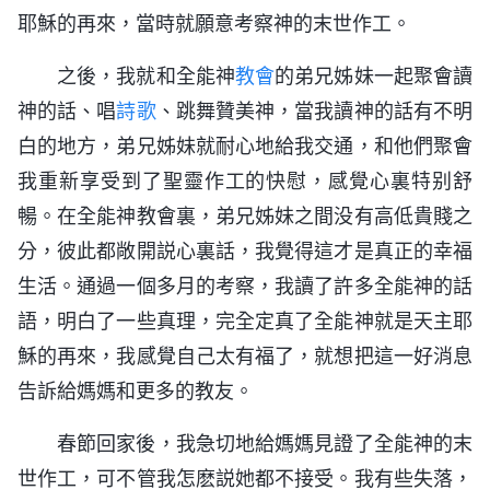
耶穌的再來，當時就願意考察神的末世作工。
之後，我就和全能神
教會
的弟兄姊妹一起聚會讀
神的話、唱
詩歌
、跳舞贊美神，當我讀神的話有不明
白的地方，弟兄姊妹就耐心地給我交通，和他們聚會
我重新享受到了聖靈作工的快慰，感覺心裏特别舒
暢。在全能神教會裏，弟兄姊妹之間没有高低貴賤之
分，彼此都敞開説心裏話，我覺得這才是真正的幸福
生活。通過一個多月的考察，我讀了許多全能神的話
語，明白了一些真理，完全定真了全能神就是天主耶
穌的再來，我感覺自己太有福了，就想把這一好消息
告訴給媽媽和更多的教友。
春節回家後，我急切地給媽媽見證了全能神的末
世作工，可不管我怎麽説她都不接受。我有些失落，