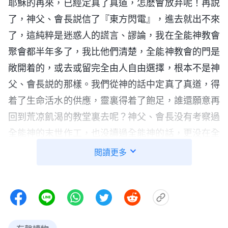
耶穌的再來，已經定真了真道，怎麽會放弃呢！再説
了，神父、會長説信了『東方閃電』，進去就出不來
了，這純粹是迷惑人的謊言、謬論，我在全能神教會
聚會都半年多了，我比他們清楚，全能神教會的門是
敞開着的，或去或留完全由人自由選擇，根本不是神
父、會長説的那樣。我們從神的話中定真了真道，得
着了生命活水的供應，靈裏得着了飽足，誰還願意再
回到荒凉飢渴的教堂裏去呢？神父、會長没有考察過
全能神的末世作工，也没讀過全能神的話，更没在全
能神教會聚過會，他們憑什麽這樣説，這不是憑空捏
閲讀更多
造、無中生有嗎？」
媽媽見我不説話，就氣呼呼地走到我面前打了我
幾個耳光，還逼着我説背叛神的話。看到媽媽這個樣
子，我心裏特别難受，想想如果不是神父、會長編造