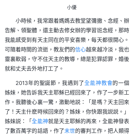
小優
小時候，我常跟着媽媽去教堂望彌撒、念經、辦
告解、領聖體，還主動去修女辦的學習班念經，那時
我能感受到有天主同在的平安喜樂，每天都很開心。
可隨着時間的流逝，教友們的
信心
越來越冷淡，我也
靈裏軟弱，守不住天主的教導，總是犯罪認罪，婚後
就和丈夫去外地打工了。
2013年的聖誕節，我遇到了
全能神教會
的一個
姊妹，她告訴我天主耶穌已經回來了，作了一步新工
作。我聽後心裏一驚，激動地説：「是嗎？天主回來
了！天主什麽時候回來的？姊妹，你快跟我説説。」
姊妹説：「
全能神
就是天主耶穌的再來，全能神發表
了數百萬字的話語，作了
末世
的審判工作，把人類得