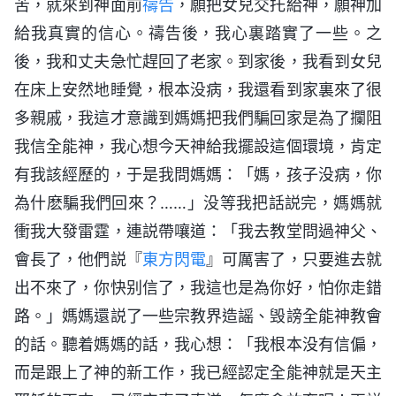
苦，就來到神面前
禱告
，願把女兒交托給神，願神加
給我真實的信心。禱告後，我心裏踏實了一些。之
後，我和丈夫急忙趕回了老家。到家後，我看到女兒
在床上安然地睡覺，根本没病，我還看到家裏來了很
多親戚，我這才意識到媽媽把我們騙回家是為了攔阻
我信全能神，我心想今天神給我擺設這個環境，肯定
有我該經歷的，于是我問媽媽：「媽，孩子没病，你
為什麽騙我們回來？……」没等我把話説完，媽媽就
衝我大發雷霆，連説帶嚷道：「我去教堂問過神父、
會長了，他們説『
東方閃電
』可厲害了，只要進去就
出不來了，你快别信了，我這也是為你好，怕你走錯
路。」媽媽還説了一些宗教界造謡、毁謗全能神教會
的話。聽着媽媽的話，我心想：「我根本没有信偏，
而是跟上了神的新工作，我已經認定全能神就是天主