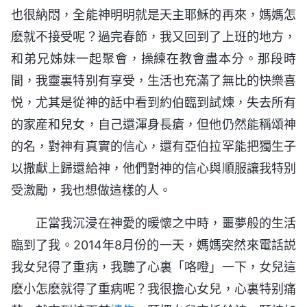
也很納悶，全能神明明就是天主耶穌的再來，媽媽怎
麽就不接受呢？過完春節，我又回到了上班的地方，
和弟兄姊妹一起聚會，操練在教會盡本分。那段時
間，我靈裏特别有享受，生活也充滿了無比的快樂喜
悦，尤其是從神的話中看到約伯臨到試煉，失去所有
的家産和兒女，自己還渾身長瘡，但他仍然能稱頌神
的名，對神有真實的信心，還有亞伯拉罕能把獨生子
以撒獻上歸還給神，他們對神的信心與順服讓我特别
受激勵，我也想做這樣的人。
正當我沉浸在神愛的暖懷之中時，噩夢般的生活
臨到了我。2014年8月份的一天，媽媽突然來電話説
我女兒得了重病，我聽了心裏「咯噔」一下，女兒這
麽小怎麽就得了重病呢？我很擔心女兒，心裏特别痛