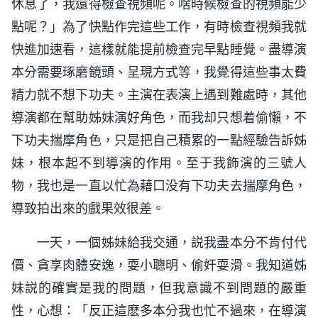
休息了，我還得檢查視頻呢。啥時候檢查的視頻能少
點呢？」為了快點作完這些工作，有時檢查視頻我就
快進加速看，這樣就能提前檢查完早點睡覺。盡導演
本分需要琢磨鏡頭、呈現方式等，我覺得這些事太費
精力就不想下功夫。主演在表演上遇到難處時，其他
導演都在幫助姊妹演好角色，而我却只想着偷懶，不
下功夫揣摩角色，只是把自己積累的一點經驗告訴姊
妹，根本起不到導演的作用。至于我飾演的三號人
物，我也是一直以忙為藉口没有下功夫去揣摩角色，
導致拍出來的戲果效很差。
一天，一個姊妹給我交通，説我盡本分不肯付代
價、貪享肉體安逸，耍小聰明、偷奸耍滑。我知道姊
妹説的確實是我的問題，但我意識不到問題的嚴重
性，心想：「反正這麽多本分我也忙不過來，在導演