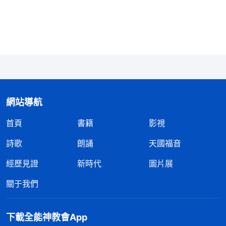
過你；往大了説，盡本分總應付糊弄、總欺騙神，這
危險可就大了！你瞪着眼睛搞欺騙，這個後果是什
麽？人都能看出來你這是明知故犯，你完全是憑敗壞
性情活着，盡本分全是應付糊弄，絲毫不實行真理，
這是没有人性啊！如果一貫這樣表現，大錯不犯、小
錯不斷，始終没有
悔改
，這就屬于惡人，是不信派，
網站導航
就該實行清除處理了，這後果就太嚴重了，這就是不
首頁
書籍
影視
信派、惡人完全被顯明淘汰了。
」
《話・卷三 末世基
這段神的話以
督座談紀要・生命進入是從盡本分開始的》
詩歌
朗誦
天國福音
前我没少讀，但從來没有像現在這樣感覺扎心難受。
經歷見證
新時代
圖片展
我盡本分應付糊弄、藏奸耍滑能糊弄人，但是欺騙不
關于我們
了神，我要是一直不悔改就該被淘汰了。我回想起盡
本分的一幕幕。本分一多需要付出更多的時間和精力
下載全能神教會App
時我就心生埋怨，覺得没有休閑的時間，不能按時休