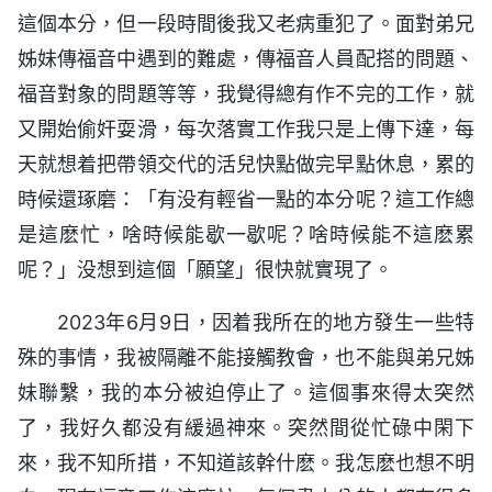
這個本分，但一段時間後我又老病重犯了。面對弟兄
姊妹傳福音中遇到的難處，傳福音人員配搭的問題、
福音對象的問題等等，我覺得總有作不完的工作，就
又開始偷奸耍滑，每次落實工作我只是上傳下達，每
天就想着把帶領交代的活兒快點做完早點休息，累的
時候還琢磨：「有没有輕省一點的本分呢？這工作總
是這麽忙，啥時候能歇一歇呢？啥時候能不這麽累
呢？」没想到這個「願望」很快就實現了。
2023年6月9日，因着我所在的地方發生一些特
殊的事情，我被隔離不能接觸教會，也不能與弟兄姊
妹聯繫，我的本分被迫停止了。這個事來得太突然
了，我好久都没有緩過神來。突然間從忙碌中閑下
來，我不知所措，不知道該幹什麽。我怎麽也想不明