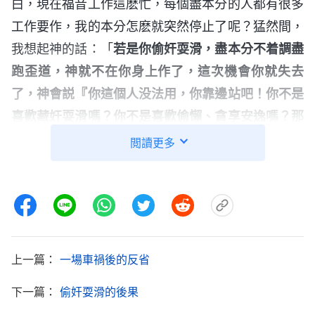
白，現在福音工作這麽忙，每個盡本分的人都有很多
工作要作，我的本分怎麽就突然停止了呢？猛然間，
我想起神的話：「
若是你偷奸耍滑，盡本分不着調盡
跑歪道，神就不在你身上作了，這次機會你就失去
了，神會説『你這個人没法用，你靠邊站吧！你不是
喜歡藏奸耍滑嗎？你不是喜歡偷懶、貪享安逸嗎？那
你就永遠安逸吧！』神把這次的恩典、這次的機會留
閲讀更多
給别人了。你們説，這是受虧損還是得益處了呢？
（受虧損。）
這虧損太大了！
」
《話・卷三
末世
基督
神話語的審判讓我瞬間驚醒，我
座談紀要・第三部分》
不是一直想歇歇嗎？不是一直嫌苦怕累偷奸耍滑顧念
肉體嗎？這回徹底歇着了，什麽本分也不能盡了！我
上一篇：
一場車禍後的反省
大腦一陣空白，腦海裏不斷地重複着那句神的話，
下一篇：
偷奸耍滑的後果
「
那你就永遠安逸吧！
」我心裏説不出來什麽滋味，