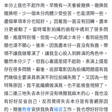
本分上我也不起作用，早晚有一天會被撤换，撤换就
撤换吧，少一個本分肉體少受些苦，也能清閑一些，
盡個單項本分也挺好。」因着我一直没有回轉，盡本
分更被動了。當時電影拍攝的過程中遇到了很多問
題，進度特别慢，但我一心想减少本分，看到這些問
題也漠不關心。後來，因我盡本分一直没有負擔，帶
領不讓我做導演了，讓我全心投入到飾演的角色中。
雖然本分少了，但我心裏還是提不起勁，表演上還是
存在很多問題。最後，這部電影因為拍攝問題還有我
們幾個主要演員表演不到位拍攝失敗了。又因為一些
特殊原因，我不能繼續做演員，也不能檢查視頻了。
接二連三地失去本分并没有唤醒我麻木的心，我也没
有好好反省自己，反而覺得失去本分是有客觀原因
的。隨後
教會
安排我負責
福音
工作，我也想好好珍惜