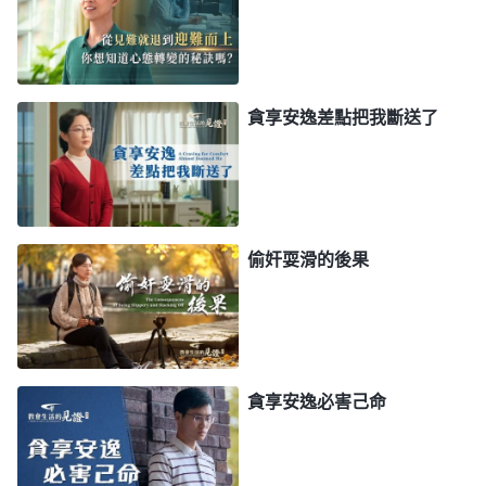
哪兒爬起。』有這個心志挺好，但怎麽盡好本分自己
心裏必須得清楚，得往真理上够才行。只有明白真理
的人才能盡好本分，不明白真理的人效力都不合格，
貪享安逸差點把我斷送了
明白真理越透亮盡本分果效越好。你如果能看透這
事，你就能往真理上用勁了，就有希望達到盡好本
分。現在盡本分的機會不多，你得把握好，臨到本分
正是需要你出力的時候，這是你奉獻自己、為神花
偷奸耍滑的後果
費、需要付代價的時候，你别保留，别藏心眼兒，别
留餘地、留後路。你留餘地，耍心眼兒，偷奸耍滑，
工作肯定作不好。如果你説『誰都没發現我偷奸耍
滑，這可太好了！』這是什麽思想？你認為把人糊弄
貪享安逸必害己命
過去了，把神也糊弄了？事實上，神知不知道？神知
道。其實，任何人與你相處時間長了都會發現你的敗
壞、你的醜惡，只是嘴上不明説罷了，背後心裏都有