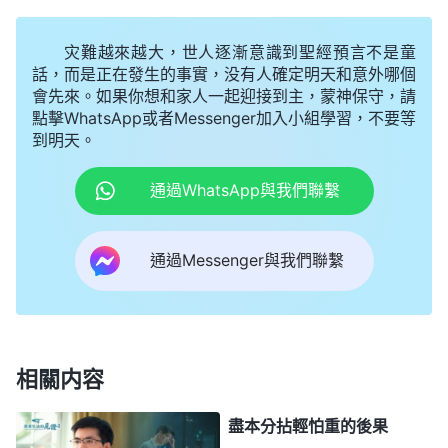
只覺得空空的。回想自己以往盡本分時的表現，我心
裏特别地後悔，每天都活在控告自責中：為什麽不好
灾難越來越大，世人逐漸意識到聖經預言不是童
好珍惜本分呢？為什麽要應付糊弄呢？
話，而是正在發生的事實，没有人確定明天和意外哪個
會先來。如果你想和家人一起迎接到主，蒙神保守，請
過後我看了一段神的話，對應付糊弄的性質、後
點擊WhatsApp或者Messenger加入小組學習，不要等
到明天。
果有了認識。
全能神
説：「
應付糊弄這是盡本分的大
忌，你總應付糊弄就没法達到合格盡本分。要想忠心
通過WhatsApp與我們聯繫
盡本分，首先得解决應付糊弄的問題，只要發現有應
付糊弄的表現就得及時扭轉。如果稀裏糊塗總也發現
通過Messenger與我們聯繫
不了問題，總是應付糊弄走形式、走過程，那就没法
盡好本分了，所以盡本分必須得用心才行。人盡本分
的機會難得，神給人的機會人如果抓不住那就流失
了，以後再想找這樣的機會可能就没有了。神的作工
相關内容
不等人，盡本分的機會也不等人。有的人説：『以前
盡本分拈輕怕重的後果
我没盡好本分，現在還想盡這個本分，在哪兒跌倒在