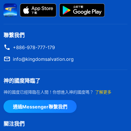
息就心不甘情不願的，總盼望什麽時候能歇一歇。檢
查視頻時，我為了能早點休息就糊弄着看，雖然没有
造成什麽損失，但是我在盡本分的過程中偷奸耍滑、
應付糊弄，這些神都看到了。我這個人真是不老實，
聯繫我們
不值得信賴！教會讓我操練做導演我也不知道珍惜，
+886-978-777-179
不下功夫琢磨劇本、鏡頭，嫌勞心費神。在輔助演員
info@kingdomsalvation.org
完成角色方面我又是偷奸取巧，憑着以往演戲的一點
經驗來輔導演員，根本起不到什麽作用，我就像一個
神的國度降臨了
擺設一樣，占着位子不幹實事。在演員本分上，我知
道主演的角色需要耗費精力就推托試鏡的機會。先不
神的國度已經降臨在人間！你想進入神的國度嗎？
了解更多
説我能不能被選上，就説在神家工作需要的時候我不
通過Messenger聯繫我們
是主動站出來配合，而是首先考慮自己的肉體是否安
逸，一看對自己的肉體没利我就不想去試鏡，還耍詭
關注我們
詐找藉口推托，我太自私了！就連後來飾演三號人物