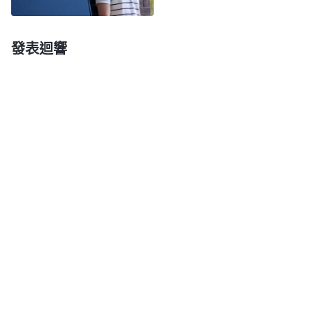
評價。有許多人被顯明淘汰就是因為多數人都能看透
他的實質了，就把他揭露出來清除出教會了。所以，
發表迴響
不管人追不追求真理都應該力所能及地盡好本分，都
應該憑良心辦點實事，雖然你有缺點但在盡本分上還
能達到果效，這就不至于被淘汰了。如果你總覺得自
己不錯，絶對不會被淘汰，始終不反省認識自己，還
是不務正業一直應付糊弄，等神選民實在看不下眼的
時候就把你揭露出來了，你就該被淘汰了，那時你後
悔也晚了。因為人都看透你了，你把自己的尊嚴、人
格丢盡了。人都不信任你，神還能信任你嗎？神鑒察
人心肺腑，絶對不會信任這樣的人。……人盡本分總
得省察，『我這本分盡得合不合格？有没有用心？盡
本分的時候有没有應付糊弄的情形？』如果總是應付
糊弄那就危險，往小了説，你這人没有信用，人信不