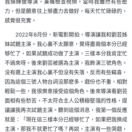
我操練做導演，兼職檢查視頻。當時我雖然有些壓
力，但是願意往上够盡力去做好，每天忙忙碌碌的，
感覺很充實。
2022年8月份，新電影開拍，導演讓我和劉芸姊
妹試鏡主演。我心裏不太願意，覺得盡兩個本分已經
够忙了，如果試鏡成功做了主演，三樣本分我肯定忙
不過來呀。後來劉芸被選為主演，我飾演三號角色。
没有選上主演我心裏不但没有失落，反而有些竊喜，
因為這個三號人物台詞没那麽多，戲份也不重，相對
輕鬆一些，我很樂意接受這個角色。後來導演看劉芸
面相有些愁苦，不太符合主人公積極堅强的性格，提
議讓我再次試鏡主演。聽到這個消息，我第一個反應
就是：「現在這三樣本分已經够忙了，如果把我换成
主演，那我不就更忙了嗎？再説，主演有一些哭戲，