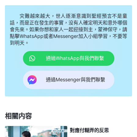
對自己好一點，于是對待本分就開始放鬆、懈怠了，
當起了甩手掌櫃，不及時了解弟兄姊妹盡本分的情
灾難越來越大，世人逐漸意識到聖經預言不是童
况。雖然我知道工作中還存在一些問題需要解决，但
話，而是正在發生的事實，没有人確定明天和意外哪個
會先來。如果你想和家人一起迎接到主，蒙神保守，請
我也不着急，還覺得只要不影響目前的果效就行。人
點擊WhatsApp或者Messenger加入小組學習，不要等
都有應付糊弄，盡本分容易疲沓、鬆散，我不跟進工
到明天。
作，應付糊弄地盡着本分，不用心，也不負責任，工
通過WhatsApp與我們聯繫
作怎麽能不出問題呢？
教會
給我操練的機會，讓我做
負責人，是希望我能够用心、負責地把本分盡好，對
通過Messenger與我們聯繫
待本分能不遺餘力，盡到自己的責任，這樣盡本分才
能有所長進。可我呢，對待本分的態度就像給人打工
似的，能少操心就少操心，能少出力就少出力，盡本
分不着急也不上火，根本不想着怎麽往好了做，達到
相關内容
最佳果效，只想着自己怎麽能不受苦、不受累，絲毫
不體貼神的心意。這時，我才意識到，原來我這種盡
對應付糊弄的反思