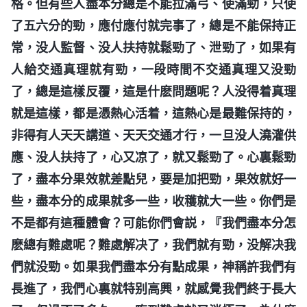
格。但有些人盡本分總是不能拉滿弓、使滿勁，只使
了五六分的勁，應付應付就完事了，總是不能保持正
常，没人監督、没人扶持就鬆勁了、泄勁了，如果有
人給交通真理就有勁，一段時間不交通真理又没勁
了，總是這樣反覆，這是什麽問題呢？人没得着真理
就是這樣，都是憑熱心活着，這熱心是最難保持的，
非得有人天天講道、天天交通才行，一旦没人澆灌供
應、没人扶持了，心又凉了，就又鬆勁了。心裏鬆勁
了，盡本分果效就差點兒，要是加把勁，果效就好一
些，盡本分的成果就多一些，收穫就大一些。你們是
不是都有這種體會？可能你們會説，『我們盡本分怎
麽總有難處呢？難處解决了，我們就有勁，没解决我
們就没勁。如果我們盡本分有點成果，神稱許我們有
長進了，我們心裏就特别高興，就感覺我們終于長大