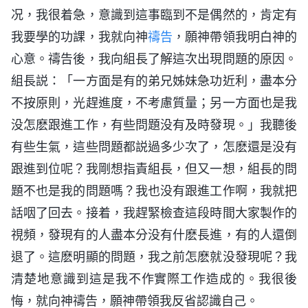
况，我很着急，意識到這事臨到不是偶然的，肯定有
我要學的功課，我就向神
禱告
，願神帶領我明白神的
心意。禱告後，我向組長了解這次出現問題的原因。
組長説：「一方面是有的弟兄姊妹急功近利，盡本分
不按原則，光趕進度，不考慮質量；另一方面也是我
没怎麽跟進工作，有些問題没有及時發現。」我聽後
有些生氣，這些問題都説過多少次了，怎麽還是没有
跟進到位呢？我剛想指責組長，但又一想，組長的問
題不也是我的問題嗎？我也没有跟進工作啊，我就把
話咽了回去。接着，我趕緊檢查這段時間大家製作的
視頻，發現有的人盡本分没有什麽長進，有的人還倒
退了。這麽明顯的問題，我之前怎麽就没發現呢？我
清楚地意識到這是我不作實際工作造成的。我很後
悔，就向神禱告，願神帶領我反省認識自己。