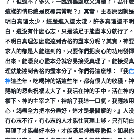
了，但過不了多久，一臨到難處就又消極了，為什麽
這樣的情形總是反覆無常呢？』其實，主要原因就是
明白真理太少，經歷進入還太淺，許多真理還不明
白，還没有什麽心志，只是滿足于能盡本分就行了。
不明白真理怎麽能達到合格的盡本分呢？其實，神要
求人的都是人能達到的，只要你們把良心的功用發揮
出來，能憑良心盡本分就容易接受真理了，能接受真
理就能達到合格的盡本分了。你們得這麽想：『我
信
神
這些年，吃喝神的話這些年，都有很大的收穫，神
賜給的恩典祝福太大了。我活在神的手中，活在神的
權下、神的主宰之下，神給了我這一口氣，我應該用
心，竭盡全力把本分盡好，這才是最關鍵的。』人没
有心志不行，有心志的人才能往真理上够，只有明白
真理了才能盡好本分，才能滿足神羞辱撒但。如果你