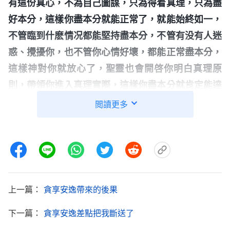
有這份真心，不為自己圖謀，只為得着真理，只為盡
好本分，這樣你盡本分就能正常了，就能始終如一，
不管臨到什麽情况都能堅持盡本分，不管有没有人迷
惑、攪擾你，也不管你心情好壞，都能正常盡本分，
這樣神對你就放心了，聖靈也會開啓你明白真理原
則，帶領你進入真理實際，這樣你盡本分就肯定能達
到合格了。只要你是真心為神花費，盡本分脚踏實
閲讀更多
地，不藏奸耍滑，在神那兒就通過了。神鑒察人的心
思意念，鑒察人的所思所想，也鑒察人的存心動機，
如果你的心是渴慕真理的，你能尋求真理，神就會開
啓你、光照你。
」
《話・卷三
末世
基督座談紀要・信神
揣摩着神的話我反省自
最重要的是實行經歷神的話》
上一篇：
貪享安逸帶來的後果
己，發現這段時間我盡本分有了一點果效就開始自滿
下一篇：
貪享安逸差點把我斷送了
自足，體貼肉體，覺得忙碌了一段時間挺累的，應該