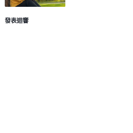
教會工作的進度都不掌握，也不跟進、監督，那教會
工作的進展注定是緩慢的。因為多數盡本分人員都是
發表迴響
痞性嚴重没有負擔，常常消極被動、應付糊弄，如果
没有一個有負擔、有工作能力的人具體負責工作，及
時了解工作的進度，對盡本分人員輔導、監督并加以
管教、對付，那工作的效率自然就會很低，工作果效
也會很差。如果帶領工人連這事都看不透，就是愚昧
瞎眼的人。所以，帶領工人必須及時地了解、跟進、
掌握工作的進度，了解盡本分人員還有哪些問題需要
解决、解决哪些問題才能達到更好的果效，這些都很
關鍵，做帶領的人對這些事必須得看透。要盡好本分
絶不能像假帶領一樣作點表面工作就以為盡好本分
了。假帶領作工作浮皮潦草，没有責任心，出了問題
也不解决，無論作什麽工作都是走馬觀花、應付了