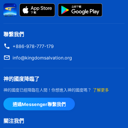
督。神的話早就揭示人都有惰性，并且敗壞性情都是
根深蒂固，在没有得着真理、性情没有變化之前，人
都會體貼肉體、貪享安逸，盡本分都會應付糊弄、偷
奸耍滑，有時還會隨從己意，不按原則實行，我自己
聯繫我們
也不例外。如果没有神的審判刑罰，没有弟兄姊妹的
+886-978-777-179
提醒、督促，就很容易懈怠，盡本分也容易出現問
info@kingdomsalvation.org
題。所以，必須得跟進、監督工作，及時發現、解决
工作中的問題、偏差，工作才能順利進展。可我不認
神的國度降臨了
識人的敗壞本性，也不根據神的話看人看事，就憑着
自己的想象，不實際檢查、跟進工作，及時解决問
神的國度已經降臨在人間！你想進入神的國度嗎？
了解更多
題，還想坐享其成，這就是假帶領不作實際工作的表
通過Messenger聯繫我們
現。雖然我没有作明顯的惡，但因着我不負責任，影
響、耽誤了工作，這個虧損是没法彌補的。認識到這
關注我們
些後，我就和弟兄姊妹敞開交通了自己的情形，也把