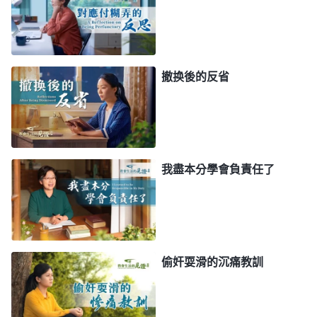
本分的態度是錯誤的，是在跟神藏心眼兒，是耍滑
頭。
一次聚會時，我看到一段神揭示假帶領的話，心
撤换後的反省
裏很受觸動。神的話説：「
因為假帶領不了解工作的
進度，對工作中出現的問題不能及時發現，更談不到
解决，結果常常導致工作一再地延誤。有些工作因為
人不掌握原則，也没有合適的人負責、主持，作工作
我盡本分學會負責任了
的人往往就處于消極被動、等待的狀態，這就嚴重地
影響了工作進度。如果帶領能够盡到責任，去主持，
去推動、督促工作，找懂業務的人去輔導這項工作，
工作的進度就會相對加快，而不是一再地延誤。所
偷奸耍滑的沉痛教訓
以，作為帶領了解掌握工作的現狀很重要。當然，了
解掌握工作的進度也很有必要，因為工作進度涉及工
作的效率，涉及工作要達到的果效。如果帶領工人對