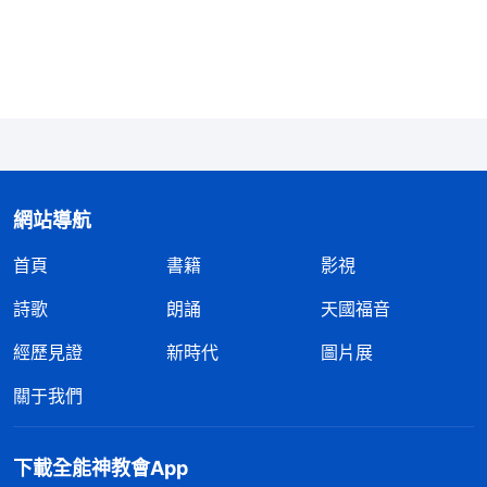
事，盡唱高調，講道理、講空話，走形式，總體來説
假帶領作工作就是這樣的狀態。雖然與敵基督比起來
假帶領没有作明顯的惡，没有故意作惡，但是從工作
果效上來看，定性為應付糊弄、没負擔，對本分不負
責任、没有忠心，這是很恰當的。
」
《話・卷五 帶領
看完神的話，我心
工人的職責・帶領工人的職責（四）》
網站導航
裏很受責備，我的表現不是跟假帶領一樣嗎？我懶
首頁
書籍
影視
惰，體貼肉體，對工作不跟進、不監督，嚴重影響了
整體的工作果效和進度。之前我還憑想象以為工作作
詩歌
朗誦
天國福音
得差不多了，没有太多問題，其實要解决的問題還很
經歷見證
新時代
圖片展
多，只是因着我没有負擔，也没有責任心，才心瞎、
關于我們
眼瞎看不到問題。藉着反省，我還發現自己有一個錯
謬的觀點，就是看到弟兄姊妹盡本分都比較積極，也
下載全能神教會App
有些長進，就覺得大家盡本分都挺主動的，不用監