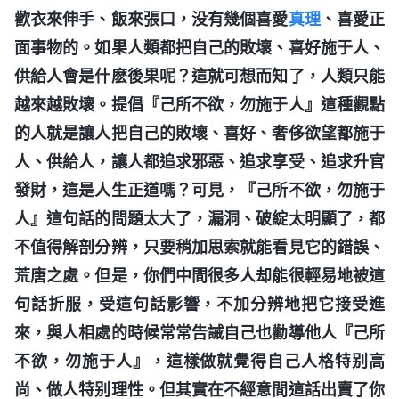
歡衣來伸手、飯來張口，没有幾個喜愛
真理
、喜愛正
面事物的。如果人類都把自己的敗壞、喜好施于人、
供給人會是什麽後果呢？這就可想而知了，人類只能
越來越敗壞。提倡『己所不欲，勿施于人』這種觀點
的人就是讓人把自己的敗壞、喜好、奢侈欲望都施于
人、供給人，讓人都追求邪惡、追求享受、追求升官
發財，這是人生正道嗎？可見，『己所不欲，勿施于
人』這句話的問題太大了，漏洞、破綻太明顯了，都
不值得解剖分辨，只要稍加思索就能看見它的錯誤、
荒唐之處。但是，你們中間很多人却能很輕易地被這
句話折服，受這句話影響，不加分辨地把它接受進
來，與人相處的時候常常告誡自己也勸導他人『己所
不欲，勿施于人』，這樣做就覺得自己人格特别高
尚、做人特别理性。但其實在不經意間這話出賣了你