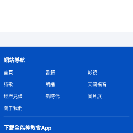
那麽難為自己。你看我這樣不是活得挺好嗎？我活得
多滋潤啊！你們那麽活多累啊，你們得向我學習！』
這是不是達到『己所不欲，勿施于人』這一條要求
了？如果這麽做的話這是不是有良心理智的人哪？
（不是。）
人喪失良心理智是不是缺德啊？這叫缺
德。為什麽説缺德呢？他自己貪享安逸盡本分應付糊
弄，還煽動慫恿别人與他一起應付糊弄、貪享安逸，
網站導航
這是什麽問題？盡本分應付糊弄、不負責任是欺騙
首頁
書籍
影視
神、抵擋神的行為，如果一直應付糊弄没有
悔改
就被
詩歌
朗誦
天國福音
顯明淘汰了。
」
《話・卷六 關于追求真理・什麽是追求
經歷見證
新時代
圖片展
「
人有喜愛真理的心就有追求真理的
真理（十）》
勁，就能努力地實行真理，該撇弃的就能撇弃，該放
關于我們
下的就能放下，尤其是涉及到自己名利地位的事也能
放下，你如果放不下個人的利益、名利地位説明你不
下載全能神教會App