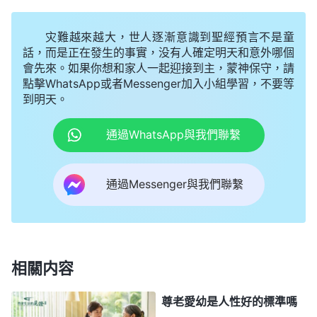
完大家的問題，過後自己再出現相同的問題，那不是
灾難越來越大，世人逐漸意識到聖經預言不是童
打自己的臉嗎？我認為對别人嚴格就是在為難自己，
話，而是正在發生的事實，没有人確定明天和意外哪個
是不給自己留退路，所以我對待大家的問題就不想求
會先來。如果你想和家人一起迎接到主，蒙神保守，請
真，就想稀裏糊塗地過去。我明知如果盡本分一貫應
點擊WhatsApp或者Messenger加入小組學習，不要等
到明天。
付糊弄，不單他們自己盡本分没果效、没
善行
，還會
影響
教會
工作，甚至帶來打岔攪擾。我作為負責人應
通過WhatsApp與我們聯繫
該盡到責任，針對大家的問題交通、指點，必要時還
得揭露解剖、對付修理，可我為了保住自己的臉面、
通過Messenger與我們聯繫
地位，連僅有的那一點兒想實行真理的心也没了。外
表看，我很善解人意，其實就是想維護自己、保全自
己，不想讓别人説我的問題。如果不是藉着神話語的
揭示，我根本意識不到不指點别人的問題這背後原來
相關内容
是受撒但哲學的影響和控制，也認識不到自己竟然這
尊老愛幼是人性好的標準嗎
麽詭詐。