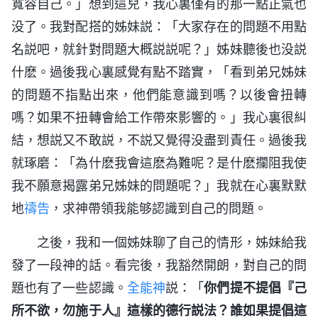
寬容自己。」想到這兒，我心裏僅有的那一點正氣也
没了。我對配搭的姊妹説：「大家存在的問題不用點
名説吧，就針對問題大概説説呢？」姊妹聽後也没説
什麽。過後我心裏感覺有點不踏實，「看到弟兄姊妹
的問題不指點出來，他們能意識到嗎？以後會扭轉
嗎？如果不扭轉會給工作帶來影響的。」我心裏很糾
結，想説又不敢説，不説又覺得没盡到責任。過後我
就琢磨：「為什麽我會這麽為難呢？是什麽攔阻我使
我不願意揭露弟兄姊妹的問題呢？」我就在心裏默默
地
禱告
，求神帶領我能够認識到自己的問題。
之後，我和一個姊妹聊了自己的情形，姊妹給我
發了一段神的話。看完後，我豁然開朗，對自己的問
題也有了一些認識。
全能神
説：「
你們提不提倡『己
所不欲，勿施于人』這樣的德行説法？誰如果提倡這