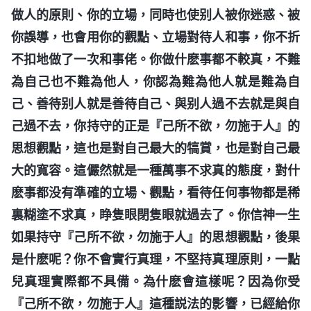
做人的原則、你的立場，同時也使别人被你迷惑、被
你誤導，也會用你的觀點、立場對待人和事，你不折
不扣地做了一次和事佬。你做什麽事都不較真，不難
為自己也不難為他人，你認為難為他人就是難為自
己、善待别人就是善待自己、與别人過不去就是與自
己過不去，你持守的正是『己所不欲，勿施于人』的
思想觀點，這也是對自己最大的犒賞，也是對自己最
大的寬容。這儼然就是一種萬事不求真的態度，對什
麽事都没有準確的立場、觀點，看待任何事物都是稀
裏糊塗不求真，睁隻眼閉隻眼就過去了。你信神一生
如果持守『己所不欲，勿施于人』的思想觀點，後果
是什麽呢？你不會實行真理，不堅持真理原則，一點
兒真理實際都不具備。為什麽會這樣呢？因為你受
『己所不欲，勿施于人』這種説法的影響，已經給你