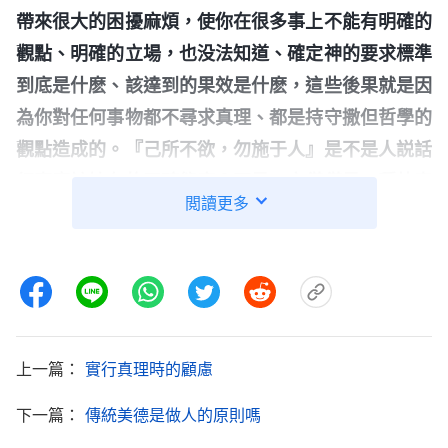
帶來很大的困擾麻煩，使你在很多事上不能有明確的
觀點、明確的立場，也没法知道、確定神的要求標準
到底是什麽、該達到的果效是什麽，這些後果就是因
為你對任何事物都不尋求真理、都是持守撒但哲學的
觀點造成的。『己所不欲，勿施于人』是不是人説話
行事應該持有的正確態度？不是，它僅僅是一種外表
閲讀更多
似乎是很對的，似乎是很高尚、很善意的理論，但是
這種理論根本就不是正面事物，當然更不是人應該遵
守的真理原則。
」
《話・卷六 關于追求真理・什麽是追
神的話揭示的就是我待人接物的態
求真理（十）》
度。我發現大家盡本分的態度存在問題，不願明説明
上一篇：
實行真理時的顧慮
點，外表看好像對大家很寬容，給大家留些面子，免
得讓人難堪，其實背後有自己的存心目的。因為我盡
下一篇：
傳統美德是做人的原則嗎
本分常常應付糊弄，也會出現類似的問題，我怕揭露