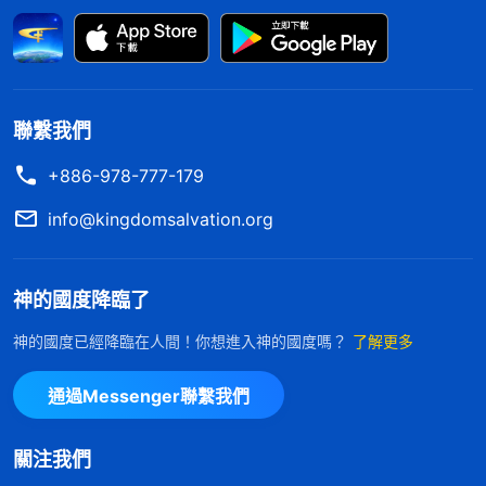
喜愛真理，没有追求真理的勁。臨到事就得尋求真
理、實行真理，如果需要你實行真理時你總有私心，
放不下自己的利益，就没法實行出真理了。如果你臨
到什麽事都不尋求真理也不實行真理，這就不是喜愛
聯繫我們
真理的人了，不管信神多少年也得不着真理。有些人
+886-978-777-179
總追求名利、總追求利益，不管教會安排他作什麽工
作他總琢磨，『做這事對我有没有好處、有没有利？
info@kingdomsalvation.org
如果有利我就做，没有利我不做』，這樣的人不實行
真理能盡好本分嗎？肯定不能。即使你外表好像没作
神的國度降臨了
惡，但你也不是實行真理的人。你不追求真理，不喜
神的國度已經降臨在人間！你想進入神的國度嗎？
了解更多
愛正面事物，不管臨到什麽事都顧及自己的名譽地
位，只顧及自己的利益、能得什麽好處，這就是唯利
通過Messenger聯繫我們
是圖的人，也是自私卑鄙的人。……如果人信神多年
始終不實行真理，這就是不信派，就是惡人。你始終
關注我們