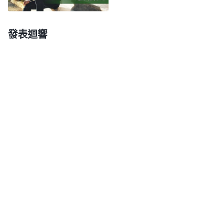
還有的人
信神
却不追求真理，但他心裏知道信神是人
生正道，他看見兒女不信神不走正道就勸兒女信神，
發表迴響
他自己雖然不追求真理但還是願意讓兒女追求真理，
讓兒女得福。這種情况如果按照『己所不欲，勿施于
人』的説法他就不應該讓兒女信神，這樣做雖然守住
了撒但哲學但却斷送了兒女蒙拯救的機會。這個後果
是誰造成的呢？是不是『己所不欲，勿施于人』這條
傳統的德行説法把人坑害了呢？……這幾個例子是不
是就把『己所不欲，勿施于人』這句話徹底否定了？
它没有一點兒正確性。比如，有的人不喜愛真理，就
喜歡貪享肉體安逸，盡本分偷懶耍滑不願意受苦付代
價，他認為俗話説得好，『己所不欲，勿施于人』，
他就告訴大家『你們得學會享受，不用好好盡本分、
不用吃苦付代價，能偷懶就偷懶、能糊弄就糊弄，别