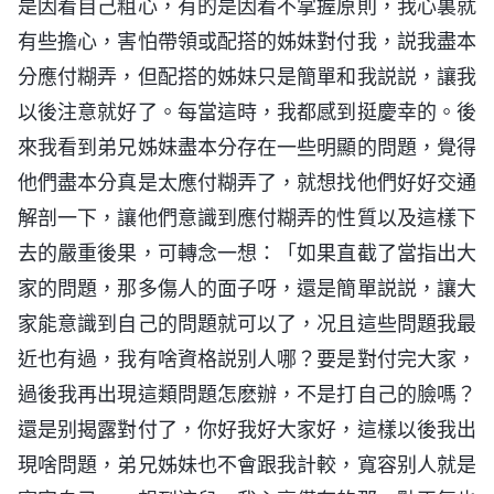
是因着自己粗心，有的是因着不掌握原則，我心裏就
有些擔心，害怕帶領或配搭的姊妹對付我，説我盡本
分應付糊弄，但配搭的姊妹只是簡單和我説説，讓我
以後注意就好了。每當這時，我都感到挺慶幸的。後
來我看到弟兄姊妹盡本分存在一些明顯的問題，覺得
他們盡本分真是太應付糊弄了，就想找他們好好交通
解剖一下，讓他們意識到應付糊弄的性質以及這樣下
去的嚴重後果，可轉念一想：「如果直截了當指出大
家的問題，那多傷人的面子呀，還是簡單説説，讓大
家能意識到自己的問題就可以了，况且這些問題我最
近也有過，我有啥資格説别人哪？要是對付完大家，
過後我再出現這類問題怎麽辦，不是打自己的臉嗎？
還是别揭露對付了，你好我好大家好，這樣以後我出
現啥問題，弟兄姊妹也不會跟我計較，寬容别人就是