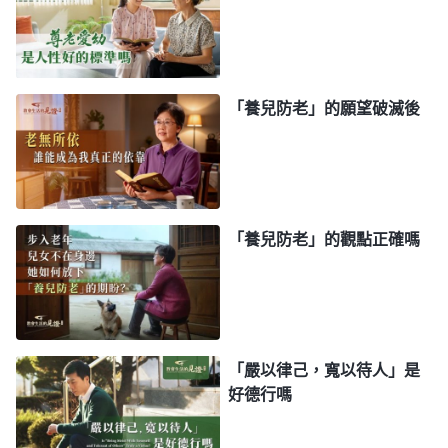
後來，我看到神的話：「
『己所不欲，勿施于
人』這句話的意思是指自己不喜歡的東西或者不願意
做的事就别要求别人去喜歡、去做，從話語上來看還
「養兒防老」的願望破滅後
挺有理智、挺明事理，這樣的話没人反對，但這句話
真合乎真理嗎？真够得上真理原則嗎？應該加以分
辨。如果按照這一條撒但哲學來行事後果會怎麽樣
呢？會不會犯錯誤啊？會不會坑人誤人甚至害人哪？
「養兒防老」的觀點正確嗎
首先説説這句話有没有原則？没有原則，完全是憑自
己的喜好定規，不是根據真理來看事。比如，有的父
母自己不喜愛讀書但就喜歡讓兒女多多讀書，總給兒
女講道理勸兒女好好讀書，這種情形就違背了『己所
「嚴以律己，寬以待人」是
不欲，勿施于人』的説法。如果按照這種説法，那父
好德行嗎
母就不應該勸兒女讀書了，因為他自己不喜歡讀書。