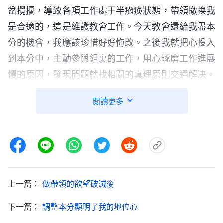
岔攪擾，導致各項工作處于半癱痪狀態，帶領撤换我
是合適的，這是維護教會工作。今天教會還給我盡本
分的機會，我應該珍惜好好悔改。之後我就把心投入
到本分中，主動參與組裏的工作，用心琢磨工作進展
慢的原因，發現問題就找相關的真理原則交通解决。
看到組長缺少負擔我也指點交通，組長對自己的問題
閲讀更多
有了一些認識願意扭轉悔改，隨後我們一起作了工作
規劃，大家互相監督、取長補短，一段時間後工作果
效有了一點起色。
6月的一天，上層帶領突然問我願不願意到神家
文字組盡本分。聽到這話我一時心情複雜，想到自己
上一篇：
做帶領的欲望破滅後
盡文字本分後的消沉狀態覺得不配被提拔，同時我又
下一篇：
調整本分顯明了我的地位心
有些憂慮，「如果選擇到神家文字組盡文字本分可能