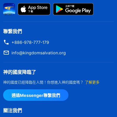
壞性情没有變化，就算做了帶領也不能蒙拯救，要是
憑敗壞性情作惡打岔攪擾教會工作，最終也會被顯明
淘汰。現在不管盡什麽本分都不决定人以後的結局歸
宿，只有追求真理脱去敗壞性情才能剩存下來。認識
聯繫我們
到這些我心裏亮堂了許多，現在我不應該再追求盡什
+886-978-777-179
麽本分臉面風光能讓人高看羡慕，我應該追求真理達
info@kingdomsalvation.org
到性情變化，這才是最重要的。從那以後我盡本分的
心態扭轉了一些，一有空就揣摩神的話、寫經歷
見證
神的國度降臨了
文章，對待本分比之前上心了，盡本分也有了一點果
效。
神的國度已經降臨在人間！你想進入神的國度嗎？
了解更多
過後我又看了幾段神的話，對認識自己的問題很
通過Messenger聯繫我們
有幫助。全能神説：「
對于敵基督來説，地位與名譽
是他的生命，他無論怎樣活着，無論生活在什麽樣的
關注我們