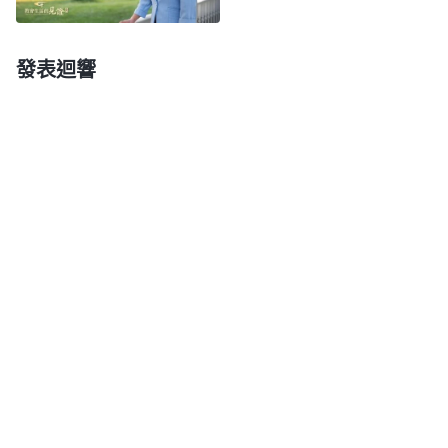
神擺布，再不考慮自己的前途命運了，能做一個合格
的受造之物。神是公義、聖潔的神，神就用這條標準
發表迴響
來衡量所有的人，這條標準是永遠不會改變的，你得
記住。這條標準得牢牢地記在心裏，到任何時候你别
想離開追求真理的道路去追求那些不現實的東西，神
對蒙拯救之人的要求標準是永不改變的，不管是誰都
一樣。你只有按照神的要求標準來信神才能達到蒙拯
救，你如果另找途徑追求渺茫的東西，幻想僥幸成
功，你就是抵擋神、背叛神的人了，肯定會遭到神的
咒詛、懲罰。
」
《話・卷三
末世
基督座談紀要・第三部
讀了神的話我明白了，不是做了帶領工人就代表
分》
人最終有好的結局，神是根據人是否得着真理、敗壞
性情是否變化來定規人的結局。我不認識神的公義性
情，總覺着做帶領不僅臉面風光能得到人的高看，而