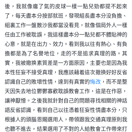
後，我就像癟了氣的皮球一樣一點兒勁都提不起來
了，每天盡本分按部就班，發現組長盡本分没負擔、
組裏工作一盤散沙我都當没看見，就像個局外人一樣
任由工作被耽誤，我這樣盡本分一點兒都不體貼神的
心意，就是在出力、效力。看到我以往有熱心、有負
擔都是為了名譽地位，走的不是追求真理的路。其
實，我被撤换素質差是一方面原因，主要也是因為我
本性狂妄不接受真理，我應該藉着這次撤换好好反省
認識自己的敗壞性情，達到有真實的
悔改
，而不是整
天因失去地位鬱鬱寡歡耽誤教會工作，這是在作惡，
讓神厭憎。之後我就針對自己的問題尋找相關的神話
語反省認識，看到自己以往憑着狂妄性情盡本分，只
根據人的頭腦恩賜選用人，帶領跟我交通真理原則我
也聽不進去，結果選用了不對的人給教會工作帶來打