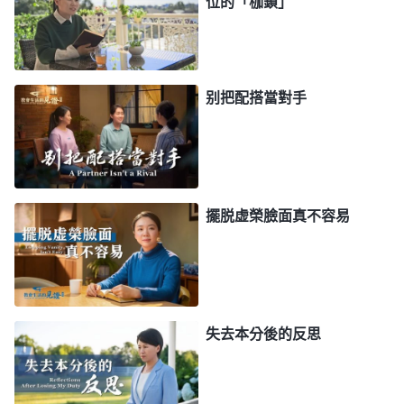
位的「枷鎖」
往外冒，越想心裏越受攪擾，雖然不敢撂下本分但做
什麽都提不起勁，每天按部就班地盡本分，没什麽果
效。
别把配搭當對手
一天靈修時，我看到一段神的話情形有些好轉。
全能神
説：「
人
信神
不管存在什麽問題，無論是追求
地位、名利、錢財還是滿足個人的野心欲望，總之所
有的問題都得靠追求真理來解决。盡什麽本分都繞不
擺脱虚榮臉面真不容易
開真理，解决什麽問題都離不開真理，信神一旦離開
真理那就是虚空，追求别的都没有用。有些人就滿足
于盡什麽本分很光彩、很風光，讓人高看、讓人羡
慕，這有用嗎？這不是神的稱許，也不是神的賞賜。
失去本分後的反思
所以，不管盡什麽本分只是暫時的，不是永遠的。人
最終能否蒙拯救不是根據人盡什麽本分，而是根據人
是否明白真理、得着真理，最終能否絶對順服神、任