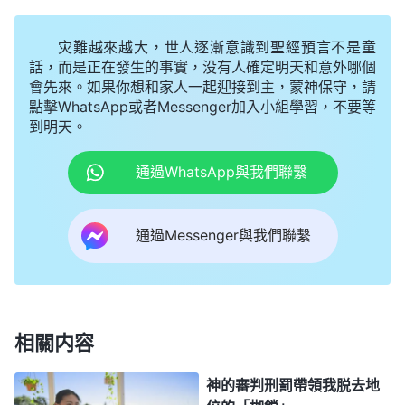
就再没有機會做帶領了，這樣我不就很難有出人頭地
的機會了嗎？」想到這兒我很想拒絶，但也知道不管
灾難越來越大，世人逐漸意識到聖經預言不是童
教會安排什麽本分都是根據工作的需要，作為受造之
話，而是正在發生的事實，没有人確定明天和意外哪個
會先來。如果你想和家人一起迎接到主，蒙神保守，請
物該有的理智就是順服，于是我就答應去了。剛開始
點擊WhatsApp或者Messenger加入小組學習，不要等
我有點意願想把本分盡好，但因我的情形没有真正扭
到明天。
轉，一臨到事又被顯明了。一次，我得知一個姊妹做
通過WhatsApp與我們聯繫
帶領被撤换後有了一些認識悔改没多久又被選為帶
領，我心裏就很羡慕，「神怎麽那麽恩待她，給了她
通過Messenger與我們聯繫
這麽好的素質？我跟她年齡相仿，却因為素質差永遠
失去了做帶領的機會，以後只能是一個微不足道的組
員了，神怎麽不給我一個好的素質呢？」一想到這兒
我就感覺自己不蒙神高抬、眷顧，也不受人待見，心
相關内容
裏莫名地難受、失落。有時我也克制自己不去想這些
事，但忙完本分停下來的時候這些想法就控制不住地
神的審判刑罰帶領我脱去地