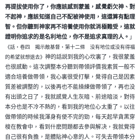
再提拔使用你了，你應該感到蒙羞，感覺虧欠神、對
不起神，應該知道自己不配被神使用，這還算有點理
智。但你聽到神家再不培養使用你就消極難受，這就
證明你追求的是名利地位，你不是追求真理的人。
」
《話・卷四 揭示敵基督・第十二條 没有地位或没有得福
神的話説到我的心坎裏了，我很蒙羞
的希望就想退去》
也很感動。這次調整本分聽到帶領評價我素質一般不
適合培養做帶領，我心裏很受打擊，覺得自己是因素
質差被調整的，以後再也不能操練做帶領了，再也没
有出頭之日了，我就感覺人生灰暗、前途暗淡，對待
本分也是不冷不熱的，看到我的地位心太重了。以往
做帶領的時候我渾身有使不完的勁，每天起早貪黑穿
梭在教會中，看到什麽問題都去參與解决，我就覺得
自己很有負擔，是體貼神心意的人。可失去帶領本分