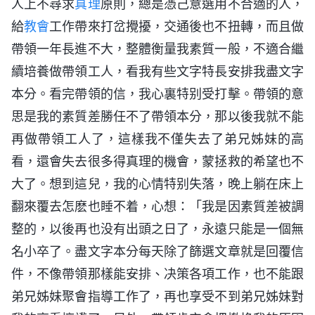
人上不尋求
真理
原則，總是憑己意選用不合適的人，
給
教會
工作帶來打岔攪擾，交通後也不扭轉，而且做
帶領一年長進不大，整體衡量我素質一般，不適合繼
續培養做帶領工人，看我有些文字特長安排我盡文字
本分。看完帶領的信，我心裏特别受打擊。帶領的意
思是我的素質差勝任不了帶領本分，那以後我就不能
再做帶領工人了，這樣我不僅失去了弟兄姊妹的高
看，還會失去很多得真理的機會，蒙拯救的希望也不
大了。想到這兒，我的心情特别失落，晚上躺在床上
翻來覆去怎麽也睡不着，心想：「我是因素質差被調
整的，以後再也没有出頭之日了，永遠只能是一個無
名小卒了。盡文字本分每天除了篩選文章就是回覆信
件，不像帶領那樣能安排、决策各項工作，也不能跟
弟兄姊妹聚會指導工作了，再也享受不到弟兄姊妹對