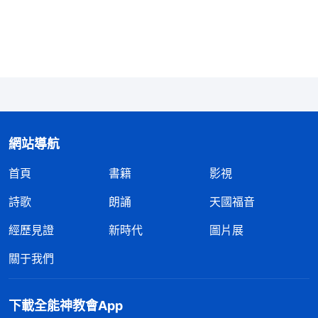
且得真理的機會多，蒙拯救的希望也大，就羡慕那些
做帶領的人，我這種觀點是不符合真理的。想到很多
做過帶領的人因為不追求真理走的道路不對最後被顯
明淘汰了。像我認識的楊某，因本性狂妄做帶領期間
追求名利地位，與弟兄姊妹争名奪利，還做出背後拆
台、排斥异己的事，最後嚴重打岔攪擾教會工作被隔
網站導航
離了。還有一直做帶領工人的丹某，恩賜特長很突
首頁
書籍
影視
出，但她盡本分常常高舉顯露自己，獨攬大權架空配
搭的弟兄姊妹，作惡多端被定性為敵基督開除了。從
詩歌
朗誦
天國福音
這些失敗之人的例子中看到，并不是做帶領就能蒙拯
經歷見證
新時代
圖片展
救被成全，關鍵得看人是否追求真理、是否走正確的
關于我們
道路。做帶領工人臨到的人事物多，操練的機會確實
比較多，如果能注重追求真理解决敗壞性情得到的真
下載全能神教會App
理肯定也多，有利于被成全；但如果不追求真理，敗