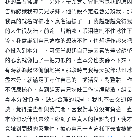
我的高看擁護了。另外，帶領肯定會把撤换我的原因
告訴認識我的弟兄姊妹，他們説不定還會分辨我，那
我真的就名聲掃地、臭名遠揚了！」我越想越覺得我
的人生很灰暗，前途一片暗淡，眼泪控制不住地往下
流。我意識到自己這樣的想法不對，也想振作起來把
心投入到本分中，可每當想起自己是因素質差被調整
的心裏就像插了一把刀似的，盡本分也安静不下來，
有時就躲起來偷偷地哭。那段時間我每天按部就班地
盡本分，就滿足于守住自己的一攤活兒，對整體工作
不怎麽操心，看到組裏弟兄姊妹工作狀態鬆散，組長
盡本分没負擔、缺少合理的規劃，我也不去交通解
决，覺得這些都與我無關。因我對本分没有負擔，盡
本分也没什麽果效，臨到了負責人的指點對付，我才
意識到問題的嚴重性，擔心自己一直這樣下去會被撤