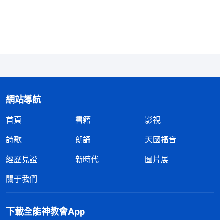
位，結果弟兄被抓了。看到我追求名譽地位不按原則
辦事，甚至為了維護自己的臉面地位竟然不顧弟兄姊
妹的安危，更不考慮教會的利益，坑害了弟兄姊妹，
我走的就是敵基督的道路，若不悔改就會被神厭弃淘
汰。
之後，我又看到神的話：「
有些人打着作教會工
網站導航
作的旗號而追求個人的名利地位，搞自己的經營，搞
首頁
書籍
影視
自己的小團體、小王國，這樣的人是在盡本分嗎？他
們所作的工作實質上就是打岔、攪擾、破壞教會工
詩歌
朗誦
天國福音
作。他們追求名利地位造成的後果是什麽？首先是影
經歷見證
新時代
圖片展
響了神選民正常吃喝神話明白真理，耽誤了神選民的
關于我們
生命進入，攔阻神選民進入信神正軌，把神選民帶入
了歧途，這就坑害、斷送了神選民。那最終給教會工
下載全能神教會App
作帶來的是什麽？是攪擾，是破壞，也是拆毁。這就