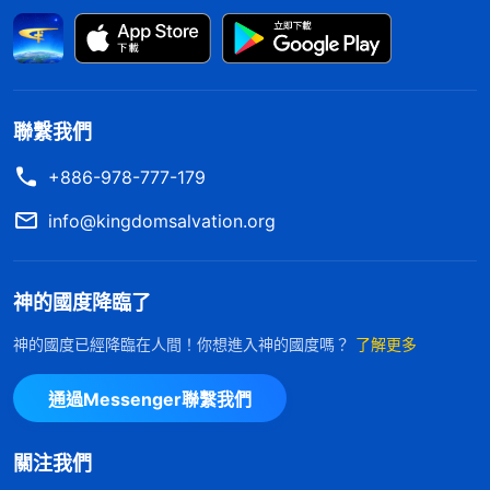
是人追求名利地位所帶來的後果。他們這樣盡本分可
不可以定義為走敵基督道路呢？神讓人放下名利地位
并不是不給人自由選擇的權利，而是因為人在追求名
利地位的同時也在打岔攪擾教會的工作與神選民的生
聯繫我們
命進入，甚至能影響到更多的人吃喝神話明白真理達
+886-978-777-179
到蒙神拯救，這是不可否認的事實。當人追求名利地
info@kingdomsalvation.org
位的時候，絶對不會追求真理，絶對不會忠心地盡好
本分，只能是為名利地位説話做事，所作的一切工作
神的國度降臨了
也毫不例外的是為着名利地位，這種行為、做法毫無
疑問的就是走敵基督道路，就是在打岔攪擾神的作
神的國度已經降臨在人間！你想進入神的國度嗎？
了解更多
工，造成的種種後果都是在攔阻國度福音的擴展、攔
通過Messenger聯繫我們
阻神的旨意在教會中通行。所以可以確定地説，追求
名利地位的人走的就是抵擋神的道路，就是有意抵擋
關注我們
神跟神唱反調，是配合撒但在抵擋神與神對立，這就