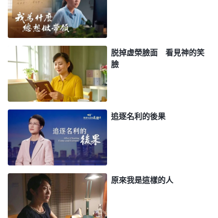
能接受真理、承認錯誤，有真實悔改，那是不可能
的，他們絶對做不到。因為敵基督有撒但的本性實
質，他是仇恨真理的人，所以他無論走到哪裏，就是
走遍天涯海角，他追求名譽地位的野心是永遠不會改
脱掉虚榮臉面 看見神的笑
臉
變的，他的看事觀點與他所走的道路也是永遠不會改
變的。
」
神話
《話・卷四 揭示敵基督・第九條（三）》
語揭示敵基督這一類人把名譽地位看得比命還重要，
他們無論做什麽都是為了得到更高的名望，把名譽地
追逐名利的後果
位當成了追求的目標和方向，為了地位不惜付出一切
代價，做事隨從己意，絲毫不尋求真理原則，怎麽對
自己的名利地位有利就怎麽做。這段時間我的表現不
就是這樣嗎？我盡本分外表能吃苦付代價，但所做的
原來我是這樣的人
一切都是為了名利地位，無論是選舉帶領執事還是提
供人才我都急功近利，想讓弟兄姊妹看到我盡本分有