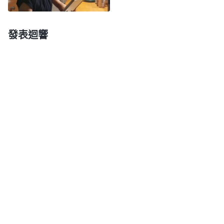
果效、有工作能力，獲得大家的高看贊成。當選不出
合適的帶領執事時，我也意識到應該給弟兄姊妹交通
發表迴響
選舉的原則，但是我為了讓上層帶領看到我能很快選
好帶領執事就急功近利不按原則選舉。姊妹提出我們
選舉的人不合適我也不接受，還覺得姊妹要求太高
了，就想辦法説服她，證明我們選舉出來的人是合適
的。我作為帶領工人，在教會選舉這麽大的事上為了
維護自己的名利地位違背原則做事，這可是明目張膽
地欺騙神、抵擋神啊。還有在提供人才上，真正體貼
神心意的人能急神所急把符合條件的人提供出來，為
國度福音添磚加瓦，可我為了讓人看到我有工作能
力，有的人我明明看不透也提供上去凑數。就像這個
有案底的弟兄，我對他的情况看不透，保險起見需要
繼續觀察，可我只想多提供人來維護自己的臉面地