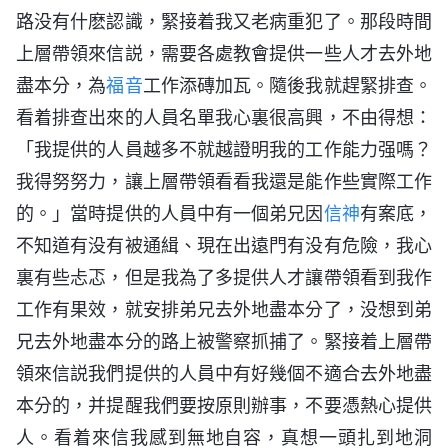
路没有什麽認識，緊接着我又老病重犯了。那段時間
上層帶領來信説，需要各處教會提供一些人才去外地
盡本分，為
福音
工作添磚加瓦。隨後我就趕緊排查。
看着排查出來的人員名單我心裏很高興，不由得想：
「我提供的人員越多不就越證明我的工作能力强嗎？
我得努努力，讓上層帶領看看我還是能作些實際工作
的。」當時提供的人員中有一個弟兄因
信神
有案底，
不知道有没有被通緝、現在出遠門有没有危險，我心
裏有些忐忑，但是我為了多提供人才讓帶領看到我作
工作有果效，就安排弟兄去外地盡本分了，没想到弟
兄去外地盡本分的路上被警察抓捕了。緊接着上層帶
領來信説我們提供的人員中有好幾個不適合去外地盡
本分的，并提醒我們要按原則辦事，不要憑熱心提供
人。看着來信我感到無地自容，真想一頭扎到地洞