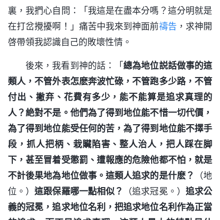
裏，我捫心自問：「我這是在盡本分嗎？這分明就是
在打岔攪擾啊！」痛苦中我來到神面前
禱告
，求神開
啓帶領我認識自己的敗壞性情。
後來，我看到神的話：「
總為地位説話做事的這
類人，不管外表怎麽奔波忙碌，不管跑多少路，不管
付出、撇弃、花費有多少，能不能算是追求真理的
人？絶對不是。他們為了得到地位能不惜一切代價，
為了得到地位能受任何的苦，為了得到地位能不擇手
段，抓人把柄、栽贜陷害、整人治人，把人踩在脚
下，甚至冒着受懲罰、遭報應的危險他都不怕，就是
不計後果地為地位做事。這類人追求的是什麽？
（地
位。）
這跟保羅哪一點相似？
（追求冠冕。）
追求公
義的冠冕，追求地位名利，把追求地位名利作為正當