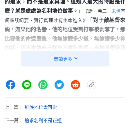
的追求，而不是追求真理。這類人最大的特點是什
麽？就是處處為名利地位做事。
」
《話・卷三
末世
基
「
對于敵基督來
督座談紀要・實行真理才有生命進入》
説，如果他的名譽、他的地位受到打擊被剥奪了，那
比要他的命還嚴重。他無論聽多少道，無論讀多少神
的話，都不會為自己從來不實行真理、走敵基督道路
或者有敵基督的本性實質而難過懊悔，而是常常為自
閲讀更多
己如何得着地位、如何有更高的名望而絞盡腦汁。可
以説，敵基督這類人所做的一切都只是做在人前顯露
自己，而不是做在神前。為什麽這麽説呢？就是因為
這類人太喜愛地位，把地位當成生命，把地位當成人
生追求的目標了，也因為他們太喜愛地位，他們從來
上一篇：
維護地位太可耻
不相信真理的存在，甚至可以説在他們心裏根本不相
下一篇：
追求名利不是正道
信神的存在。所以，他們無論怎樣為地位名譽盤算，