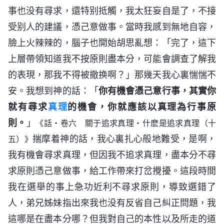
事也没有尋求，還特别抵觸，我太狂妄自是了，不接
受别人的建議，憑己意做事。當時我感到無地自容，
臉上火辣辣的，腦子也開始胡思亂想：「完了，這下
上層帶領知道我不按原則盡本分，可能會調查了解我
的表現，那我不得被撤换啊？」那幾天我心裏惴惴不
安。我想到神的話：「
你有機會憑己意行事，其實你
就有尋求
真理
的機會，你就應該以真理為行事原
則。
」
《話・卷六 關于追求真理・什麽是追求真理（十
揣摩着神的話，我心裏扎心般地難受，是啊，
五）》
我有機會尋求真理，但因我不追求真理，盡本分不尋
求原則憑己意做事，給工作帶來打岔攪擾。這段時間
我在選舉的事上急功近利不尋求原則，導致選錯了
人，弟兄姊妹指出來我也没有反省自己糾正問題，我
這哪是在盡本分哪？但我對自己的本性以及所走的道