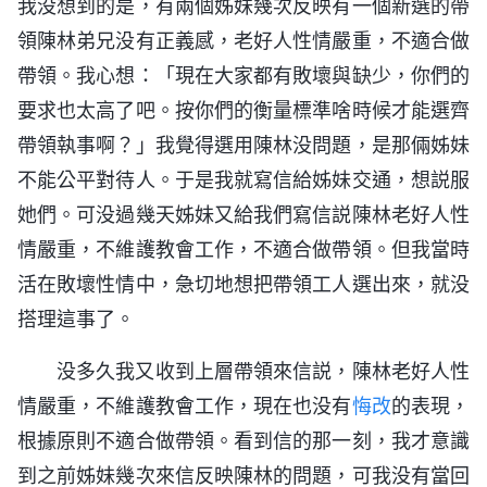
我没想到的是，有兩個姊妹幾次反映有一個新選的帶
領陳林弟兄没有正義感，老好人性情嚴重，不適合做
帶領。我心想：「現在大家都有敗壞與缺少，你們的
要求也太高了吧。按你們的衡量標準啥時候才能選齊
帶領執事啊？」我覺得選用陳林没問題，是那倆姊妹
不能公平對待人。于是我就寫信給姊妹交通，想説服
她們。可没過幾天姊妹又給我們寫信説陳林老好人性
情嚴重，不維護教會工作，不適合做帶領。但我當時
活在敗壞性情中，急切地想把帶領工人選出來，就没
搭理這事了。
没多久我又收到上層帶領來信説，陳林老好人性
情嚴重，不維護教會工作，現在也没有
悔改
的表現，
根據原則不適合做帶領。看到信的那一刻，我才意識
到之前姊妹幾次來信反映陳林的問題，可我没有當回