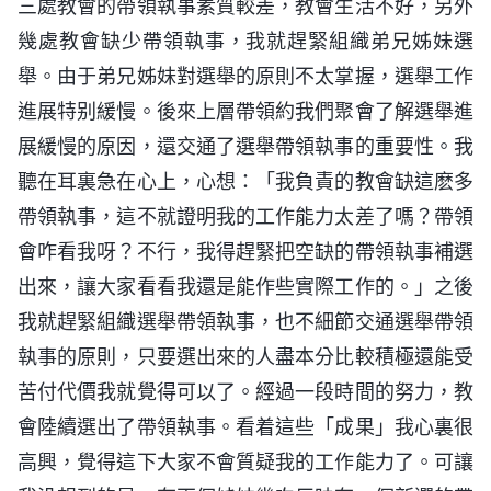
三處教會的帶領執事素質較差，教會生活不好，另外
幾處教會缺少帶領執事，我就趕緊組織弟兄姊妹選
舉。由于弟兄姊妹對選舉的原則不太掌握，選舉工作
進展特别緩慢。後來上層帶領約我們聚會了解選舉進
展緩慢的原因，還交通了選舉帶領執事的重要性。我
聽在耳裏急在心上，心想：「我負責的教會缺這麽多
帶領執事，這不就證明我的工作能力太差了嗎？帶領
會咋看我呀？不行，我得趕緊把空缺的帶領執事補選
出來，讓大家看看我還是能作些實際工作的。」之後
我就趕緊組織選舉帶領執事，也不細節交通選舉帶領
執事的原則，只要選出來的人盡本分比較積極還能受
苦付代價我就覺得可以了。經過一段時間的努力，教
會陸續選出了帶領執事。看着這些「成果」我心裏很
高興，覺得這下大家不會質疑我的工作能力了。可讓