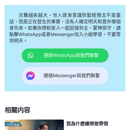
無論怎樣以假象欺騙人欺騙神，在他們内心深處都没
有任何的知覺，没有任何的責備，更没有任何的不
灾難越來越大，世人逐漸意識到聖經預言不是童
安。他們在始終如一地追求名譽地位的同時，也在肆
話，而是正在發生的事實，没有人確定明天和意外哪個
會先來。如果你想和家人一起迎接到主，蒙神保守，請
無忌憚地否認着神所作的一切。為什麽這麽説呢？就
點擊WhatsApp或者Messenger加入小組學習，不要等
是在敵基督内心深處認為，『一切名譽地位都是靠人
到明天。
自己争來的，只有在人中間站穩脚跟，得到名譽地
通過WhatsApp與我們聯繫
位，才能享受到神的祝福，人得到了絶對的權力地位
活着才有價值，才能活得像個人，反之如果像神話中
通過Messenger與我們聯繫
所説的凡事都順服神的主宰安排，甘心站好受造之物
的地位，活出正常人的樣式，那樣活着太窩囊了，没
有人能瞧得起。人的地位、名望、幸福要靠自己去争
取，要以積極主動的態度去争去奪才能得到，别人不
相關内容
會施捨給你，被動地等待只能失敗』，敵基督心中是
這麽盤算的。這就是敵基督的性情。如果盼望敵基督
我為什麽總想做帶領