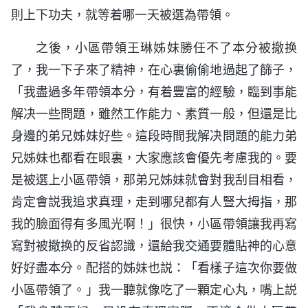
則上下功夫，就等着哪一天被選為帶領。
之後，小區帶領王琳姊妹勝任不了本分被撤换
了，我一下子來了精神，在心裏偷偷地過起了篩子，
「我盡過多年帶領本分，有着豐富的經驗，臨到事能
解决一些問題，雖然工作能力、素質一般，但還是比
身邊的弟兄姊妹好些。這段時間我解决問題的能力弟
兄姊妹也都看在眼裏，大家應該會優先考慮我的。要
是被選上小區帶領，那弟兄姊妹就會對我刮目相看，
肯定會説我追求真理，走到哪兒都有人豎大拇指，那
我的臉面得有多風光啊！」很快，小區帶領讓我再寫
寫對被撤换的反省認識，還給我交通要體貼神的心意
好好盡本分。配搭的姊妹也説：「看樣子這次你要做
小區帶領了。」我一聽就像吃了一顆定心丸，嘴上説