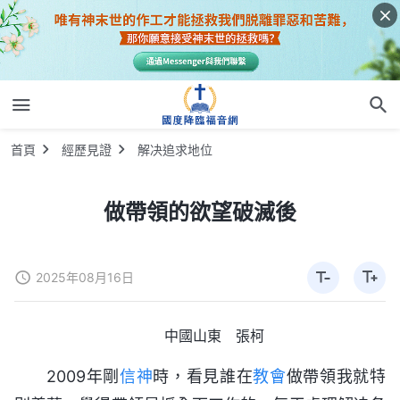
首頁
經歷見證
解决追求地位
做帶領的欲望破滅後
2025年08月16日
中國山東 張柯
2009年剛
信神
時，看見誰在
教會
做帶領我就特