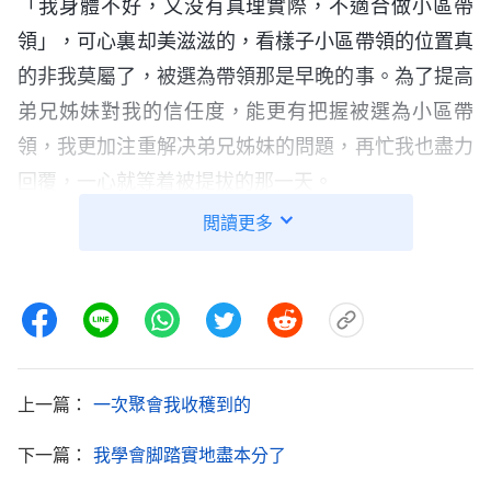
「我身體不好，又没有真理實際，不適合做小區帶
領」，可心裏却美滋滋的，看樣子小區帶領的位置真
的非我莫屬了，被選為帶領那是早晚的事。為了提高
弟兄姊妹對我的信任度，能更有把握被選為小區帶
領，我更加注重解决弟兄姊妹的問題，再忙我也盡力
回覆，一心就等着被提拔的那一天。
閲讀更多
一天，小區帶領跟我説：「姊妹，我們看你挺有
耐心，還有些生命進入，想給你調换個本分。」我一
聽就按捺不住心中的喜悦，終于要給我調本分了。我
故作鎮定地説：「給我調什麽本分啊？」小區帶領微
笑着説：「現在教會有很多新人需要澆灌，我們綜合
上一篇：
一次聚會我收穫到的
衡量了一下，看你比較有愛心，覺得你澆灌新人比較
合適，不過還可以傳福音，看你擅長哪一樣。」當時
下一篇：
我學會脚踏實地盡本分了
我滿腔熱血就像凝固了一樣，帶領的話就像一盆冷水