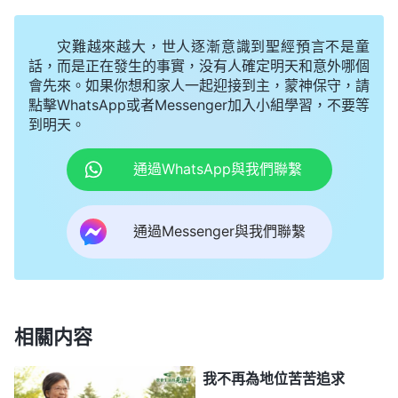
澆得我透心凉。我怎麽也想不通，「不是選我做帶領
灾難越來越大，世人逐漸意識到聖經預言不是童
嗎？按我的工作能力即使做不了小區帶領做教會帶領
話，而是正在發生的事實，没有人確定明天和意外哪個
總行吧，怎麽讓我澆灌新人呢？澆灌新人不就是『保
會先來。如果你想和家人一起迎接到主，蒙神保守，請
育員』嗎？整天和新人打交道，没啥地位又不露臉，
點擊WhatsApp或者Messenger加入小組學習，不要等
到明天。
這還不如盡文字本分呢，最起碼這些弟兄姊妹都熟悉
我，也了解我的工作能力，將來我還有被選為帶領的
通過WhatsApp與我們聯繫
機會，澆灌新人能有啥前途呀？我這麽努力，弟兄姊
妹怎麽就看不着我呢？」小區帶領看我不吱聲就問我
通過Messenger與我們聯繫
怎麽想的，我假裝鎮定地説：「没啥想法，你們看着
安排吧。」説完我就以要聚會為由趕緊離開了。想到
不久前被撤换的兩個小區帶領現在都重新做帶領了，
可我倒好，從文字本分又調到澆灌新人，離帶領的位
相關内容
置是越來越遠，這也太丢臉了！弟兄姊妹肯定會説我
我不再為地位苦苦追求
不追求真理，説不定上層帶領也會認為我是扶不起的