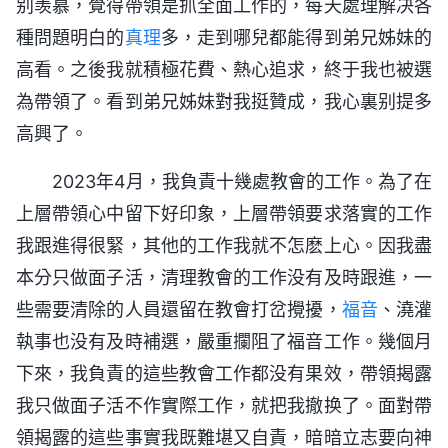
别羡慕，覺得帶領是抓全面工作的，每天處理解决各
種問題明白的
真理
多，走到哪兒都能得到弟兄姊妹的
高看。之後我就積極花費、熱心追求，終于我也被選
為帶領了。看到弟兄姊妹對我挺贊成，我心裏别提多
高興了。
2023年4月，我負責十幾處教會的工作。為了在
上層帶領心中留下好印象，上層帶領要求落實的工作
我跟進得很緊，其他的工作我就不怎麽上心。因我盡
本分只做面子活，清理教會的工作没有及時跟進，一
些需要清除的人員還留在教會打岔攪擾，
福音
、澆灌
執事也没有及時補選，嚴重攔阻了福音工作。幾個月
下來，我負責的這些教會工作都没有果效，帶領揭露
我只做面子活不作實際工作，就把我撤换了。面對帶
領揭露的這些事實我既難堪又自責，暗暗立志要向神