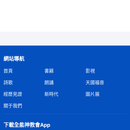
天的生活、每天的狀態、每天的追求都息息相關。對
于敵基督來説，地位與名譽是他的生命，他無論怎樣
活着，無論生活在什麽樣的環境，無論從事什麽樣的
工作，無論他的追求是什麽、他的目標是什麽、他人
生的方向是什麽，都是圍繞有好的名譽、高的地位，
這個宗旨是不變的，這是他永遠放不下的東西。這就
是敵基督的本來面目，也是他的實質。即使把他放在
網站導航
深山老林裏，他也不會放下對名譽地位的追求，把他
首頁
書籍
影視
放在任何一個人群中間他心裏挂念的還是名譽與地
詩歌
朗誦
天國福音
位。敵基督這類人雖然也信神，但是他們把追求名譽
經歷見證
新時代
圖片展
地位與信神畫為等號，放在平等地位，就是説，他們
在走信神道路的同時也在追求着名譽與地位。可以説
關于我們
在敵基督的心目中，信神追求真理就是追求名譽地
位，追求名譽地位也是追求真理，得着了名譽與地位
下載全能神教會App