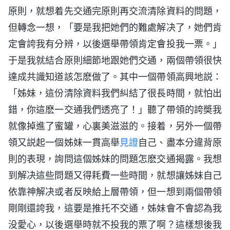
原則，就想着先交通完原則再交流清除資料的問題，
但轉念一想，「要是我把她們的難處解决了，她們肯
定會誇我有分辨，以後選舉帶領肯定會投我一票。」
于是我就結合原則細節地跟她們交通，兩個帶領很快
達成共識知道該怎麽做了。其中一個帶領高興地説：
「姊妹，這份清除資料我們糾結了很長時間，就怕出
錯，你這麽一交通我們透亮了！」聽了帶領的誇奬我
就像掉進了蜜罐，心裏美滋滋的。接着，另外一個帶
領又説起一個姊妹一貫高舉
見證
自己、盡本分違背原
則的表現，詢問這個姊妹的問題怎麽交通揭露。我想
到解决這些問題又得耗費一些時間，就想讓姊妹自己
依靠神解决或者反映給上層帶領，但一想到兩個帶領
剛剛還誇我，這要是推托不交通，姊妹會不會認為我
没愛心，以後選舉時就不投我的票了啊？這樣想後我