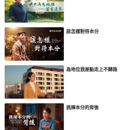
阿斗，這以後咋見人哪！我心裏極度痛苦，認為再也
不會被重用了，活着還有什麽意思呀？我的情形很消
沉，盡本分特别被動。有的新人臨到家庭變故情形不
該怎樣對待本分
好，我也是應付着交通，没有解决問題；有的新人聚
會不正常，我也没有負擔跟進了。後來小區帶領揭露
我是「官僚」「甩手掌櫃」，我心裏很害怕，就哭着
向神
禱告
：「神啊，自從調整本分後我的勁一直起不
為地位我差點走上不歸路
來，感覺被你丢弃了一樣，心裏很痛苦，弟兄姊妹對
付我有我當學的功課，但我還認識不到，願你帶領我
能明白你的心意。」
尋求中，我看到一段神的話很針對自己的情形。
挑揀本分的背後
全能神
説：「
敵基督寶愛自身的名譽與地位是過于常
人的，這是他性情實質裏的東西，不是一時的興趣，