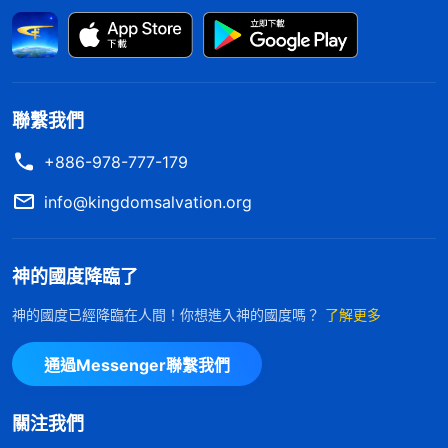
就是得着真理、得着生命了。如果他們覺得没有得到
什麽名利地位，没有人仰望、高看、追隨他們，那他
們就很失落，就認為信神没什麽意思，也没有什麽價
值，他們心裏就感覺，『這樣信神是不是很失敗？是
聯繫我們
不是没有希望了？』他們常常在心裏盤算這些事，盤
+886-978-777-179
算怎麽能够在神家占有一席之地，怎麽能够在教會中
有高的名望，説話有人聽、做事有人捧，到哪兒都有
info@kingdomsalvation.org
人追隨，在教會中有話語權，有名、有利、有地位，
他們心裏特别注重這些東西，這就是這類人的追
神的國度降臨了
求。
」
從神的
《話・卷四 揭示敵基督・第九條（三）》
神的國度已經降臨在人間！你想進入神的國度嗎？
了解更多
話中看到，敵基督寶愛名譽地位异于常人，無論在哪
個人群中都追求得到人的高看，一生只為名譽地位奮
通過Messenger聯繫我們
鬥、勞苦，把追求名譽地位當成正當的人生目標，一
旦失去了名譽地位就像失去了生命一樣。我揣摩着神
關注我們