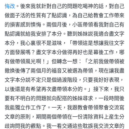
悔改
。後來我就針對自己的問題吃喝神的話，對自己
做面子活的性質有了點認識，為自己給教會工作帶來
的損害感到懊悔。兩個月後，小區帶領看我對自己有
點認識就給我安排了本分。聽到姊妹説我適合盡文字
本分，我心裏很不是滋味，「帶領這是想讓我往文字
方面發展嗎？盡文字本分做得再好也是幕後工作，哪
有做帶領風光啊！」但轉念一想：「之前我做帶領被
撤换後傳了兩個月的福音又被選為帶領，現在讓我盡
文字本分説不定只是個過渡階段，只要我好好表現，
以後還是有希望再次盡帶領本分的。」接下來，我只
要有不明白的問題就向配搭的姊妹尋求，一段時間後
我能獨立作工作了。一天，我跟教會帶領聚會交流寫
文章的原則，期間兩個帶領在一份清除資料上産生分
歧詢問我的觀點。我一看交通這些耽誤我交流文章的