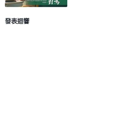
顯明出來了，開始消極埋怨，甚至拿之前的付出花費
跟神講理，對本分也不上心了。看到我信神就是想從
發表迴響
神得恩典、得好處，根本不是一個真心信神、追求真
理的人。我才體會到孩子得病有神的良苦用心，神擺
設這些環境就是為了潔净變化我裏面的敗壞摻雜，我
不能再消極對抗了，得找神的話解决自己信神不對的
存心觀點。明白神的心意後我能順服下來一些了，心
裏也不那麽痛苦了。
我又看到兩段神的話：「
你就追求信神以後能得
着平安，孩子没有病，丈夫有個好工作，兒子找個好
對象，姑娘嫁個好人家，你的牛馬能够好好給你耕
地，一年風調雨順，你就追求這些。你只追求生活安
逸，别讓你家出事，颳風别颳在你身上，沙子别打在