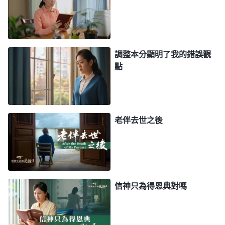
有在苦難中才能學到功課，就是能够得着真理，明白
神的心意。其實，許多真理都是在苦難試煉的經歷中
明白的，没有一個人在安逸的環境裏、在順境裏就能
調整本分顯明了我的錯誤觀
明白神的心意，就能認識到神的全能智慧、領略到神
點
的公義性情，那是不可能的事！
」
《話・卷三 末世基
讀了神的話，我對神的心意明
督座談紀要・第三部分》
白了一些。因為人信神裏面有太多的摻雜，必須得經
老伴去世之後
歷試煉熬煉來顯明，人只有在熬煉中才能顯出真實的
身量，對自己的敗壞才能有認識。以前我覺得我能撇
弃花費盡本分，甚至運送神話語書籍那麽危險的本分
我都没有推托，也把孩子帶到神面前，就覺得自己挺
信神只為得恩典對嗎
追求的，神看到我這樣付出花費肯定會一直憐憫、看
顧保守我們。當孩子得了心臟病而且頻繁發作，身體
特别虚，我看不到神的看顧保守了，我的真實身量就