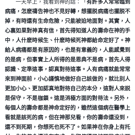
一天早上，我看到神的話：「
有許多人常常臨到
病痛，怎麽禱告神也不見好轉，想擺脱病痛也擺脱不
掉，有時還有生命危險，只能被迫地面對。其實，人
心裏如果對神真有信，首先得知道人的壽命在神的手
中，人什麽時候生、什麽時候死神都給命定好了。神
給人病痛都是有原因的，也是有意義的，人能感覺到
的是病，但事實上人所得的是恩典不是病，首先人得
認識、定準這事，認真對待這事。人有病痛就能常常
來到神面前，小心謹慎地做好自己該做的，就比别人
更加小心、更加認真地對待自己的本分，這對人來説
是保守，不是枷鎖。這是消極方面的對待法。另外，
每個人的壽命都是神命定好的，雖然這個病在醫學上
看就是該死的病，但在神那兒看，你的壽命還没到，
還不到死期，你想死也死不了。如果神在你身上有托