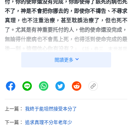
付，你的使命還没有完成，你即使得了該死的病也死
不了，神是不會把你挪去的，即使你不禱告、不尋求
真理，也不注重治療，甚至耽誤治療了，但也死不
了。尤其是有神重要托付的人，他的使命還没完成，
無論得什麽病也不會馬上死，也得活到使命完成的最
後一刻。這個信心你有没有？
」
《話・卷三 末世基督
看完神的話，我像吃了定心丸一
座談紀要・第三部分》
閲讀更多
樣，心裏平静了許多。人的生死都是神命定好的，我
擔心也没有用。如果女兒的使命没有完成，得了該死
的病也死不了；如果她的使命完成了，到死的時候我
也留不住。想到我丈夫和我爸身體都挺好，突然得了
病很快就去世了，而我婆婆一直病殃殃的，還活了八
上一篇：
我終于能坦然接受本分了
十來歲。每個人什麽時候死和是否有病没有關係，在
下一篇：
追求真理不分年老年少
乎神的主宰命定，我得根據神的話看事，得尋求真