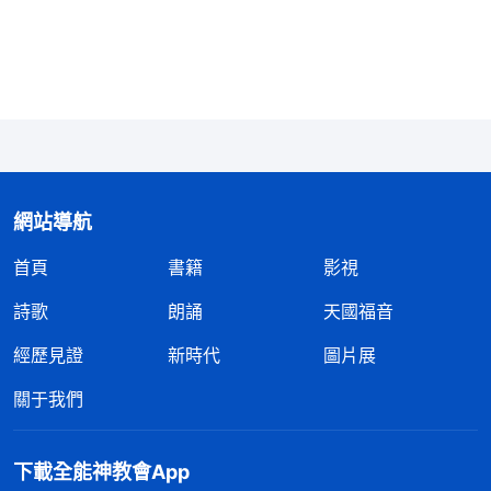
你臉上，洪水别淹着你家的莊稼，凡是灾都别涉及
你，活在『神的懷抱』裏，生活在安樂窩裏面。就你
這樣的孬種，一味追求肉體，你説你還有没有心、有
没有靈？你不屬于畜生嗎？將真道白白地賜給你，你
不追求，你還是不是一個信神的？真正的人生賜給
你，你不追求，那你不是猪狗之類嗎？猪不追求人
生，不追求潔净，不懂得什麽叫人生，天天吃飽喝足
網站導航
就睡大覺，真道賜給你你却没得着，兩手空空，這種
首頁
書籍
影視
猪一樣的生活，你還願意繼續下去嗎？這樣的人活着
詩歌
朗誦
天國福音
有何意義？生活卑鄙、下賤，活在污穢、淫亂之中，
經歷見證
新時代
圖片展
没有一點追求的目標，你的一生不是最下賤的一生
嗎？還有何臉面去見神？這樣經歷下去，還不是一無
關于我們
所獲嗎？真道是賜給你了，到最終你能不能得着就在
于你個人的追求了。
」
《話・卷一 神的顯現與作工・
下載全能神教會App