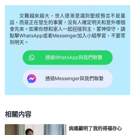
理，在這個環境中學功課。
灾難越來越大，世人逐漸意識到聖經預言不是童
之後我也尋求，為什麽會臨到這樣的環境呢？我
話，而是正在發生的事實，没有人確定明天和意外哪個
找到「經歷試煉熬煉的原則」，看到一段神的話：
會先來。如果你想和家人一起迎接到主，蒙神保守，請
「
人
信神
所追求的都是得着以後的福氣，這是人信神
點擊WhatsApp或者Messenger加入小組學習，不要等
到明天。
的目的，人都有這個存心、盼望，但人本性裏敗壞的
東西必須通過試煉熬煉來解决。人裏面哪些地方没得
通過WhatsApp與我們聯繫
潔净，還有敗壞流露，就必須在哪些地方受些熬煉，
這是神的安排。神給你擺設環境迫使你在這環境裏受
通過Messenger與我們聯繫
熬煉來認識自己的敗壞，最終達到寧可死也要放下自
己的企圖、欲望，順服神的主宰安排。所以，對于人
來説，如果没有幾年的熬煉、没有一定的苦難，人在
思想上、在心靈裏就擺脱不了肉體敗壞的轄制。人在
相關内容
哪方面還受撒但本性的轄制，在哪方面還有自己的欲
病痛顯明了我的得福存心
望、還有自己的要求，那人就應該在哪方面受苦，只