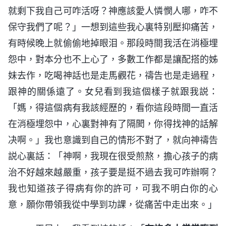
就剩下我自己可咋活呀？神應該愛人憐憫人哪，咋不
保守我們了呢？」一想到這些我心裏特别壓抑痛苦，
有時候晚上就偷偷地掉眼泪。那段時間我活在消極埋
怨中，對本分也不上心了，多數工作都是讓配搭的姊
妹去作，吃喝神話也是走馬觀花，禱告也是走過程，
跟神的關係遠了。女兒看到我這個樣子就跟我説：
「媽，得這個病有我該經歷的，看你這段時間一直活
在消極埋怨中，心裏對神有了隔閡，你得找神的話解
决啊。」我也意識到自己的情形不對了，就向神禱告
説心裏話：「神啊，我現在很受煎熬，擔心孩子的病
治不好越來越嚴重，孩子要是挺不過去我可咋辦啊？
我也知道孩子得病有你的許可，可我不明白你的心
意，願你帶領我從中學到功課，從痛苦中走出來。」