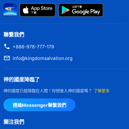
「
有的人信神一看
彼得的經歷——對刑罰、審判的認識》
得福他的勁就起來了，一看受熬煉他的勁就没有了，
這是信神嗎？信神最後得達到在神面前百依百順，你
信神如果對神還有要求，還有許多宗教觀念放不下，
聯繫我們
個人的利益放不下，還追求肉體得福，讓神拯救你的
+886-978-777-179
肉體，拯救你的靈魂，這都是觀點不正的人的表現。
信仰宗教的人雖然信神，但不追求性情變化，不追求
info@kingdomsalvation.org
認識神，只追求個人肉體利益。在你們中間許多人的
信法就屬于宗教信仰，根本不是真實的信神。
」
神的國度降臨了
《話・卷一 神的顯現與作工・被成全的人都得經受熬煉》
神的國度已經降臨在人間！你想進入神的國度嗎？
了解更多
神説的就是我的情形。我痛苦無助的時候信了神，看
到神的恩待祝福我就把神當成了能幫助我、為我排憂
通過Messenger聯繫我們
解難的依靠。尤其是丈夫去世後我帶着孩子無依無
靠，我更是把神當成了救命稻草，認為只要我們好好
關注我們