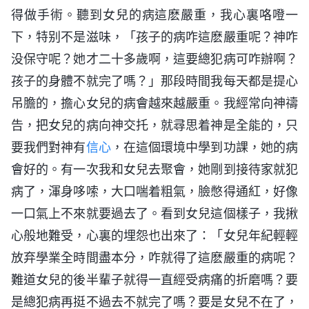
得做手術。聽到女兒的病這麽嚴重，我心裏咯噔一
下，特别不是滋味，「孩子的病咋這麽嚴重呢？神咋
没保守呢？她才二十多歲啊，這要總犯病可咋辦啊？
孩子的身體不就完了嗎？」那段時間我每天都是提心
吊膽的，擔心女兒的病會越來越嚴重。我經常向神禱
告，把女兒的病向神交托，就尋思着神是全能的，只
要我們對神有
信心
，在這個環境中學到功課，她的病
會好的。有一次我和女兒去聚會，她剛到接待家就犯
病了，渾身哆嗦，大口喘着粗氣，臉憋得通紅，好像
一口氣上不來就要過去了。看到女兒這個樣子，我揪
心般地難受，心裏的埋怨也出來了：「女兒年紀輕輕
放弃學業全時間盡本分，咋就得了這麽嚴重的病呢？
難道女兒的後半輩子就得一直經受病痛的折磨嗎？要
是總犯病再挺不過去不就完了嗎？要是女兒不在了，