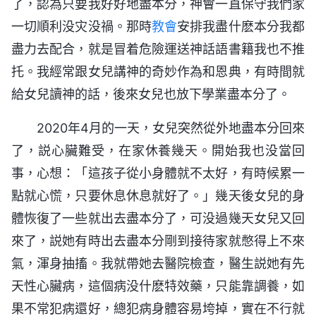
了，認為只要我好好地盡本分，神會一直保守我們家
一切順利没灾没禍。那時
教會
安排我盡什麽本分我都
盡力去配合，就是冒着危險運送神話語書籍我也不推
托。我經常跟女兒講神的奇妙作為和恩典，有時間就
給女兒讀神的話，後來女兒也放下學業盡本分了。
2020年4月的一天，女兒突然從外地盡本分回來
了，説心臟難受，在家休養幾天。開始我也没當回
事，心想：「這孩子從小身體就不太好，有時候累一
點就心慌，只要休息休息就好了。」幾天後女兒的身
體恢復了一些就出去盡本分了，可没過幾天女兒又回
來了，説她有時出去盡本分剛到接待家就憋得上不來
氣，渾身抽搐。我就帶她去醫院檢查，醫生説她有先
天性心臟病，這個病没什麽特效藥，只能靠調養，如
果不常犯病還好，總犯病身體容易垮掉，實在不行就