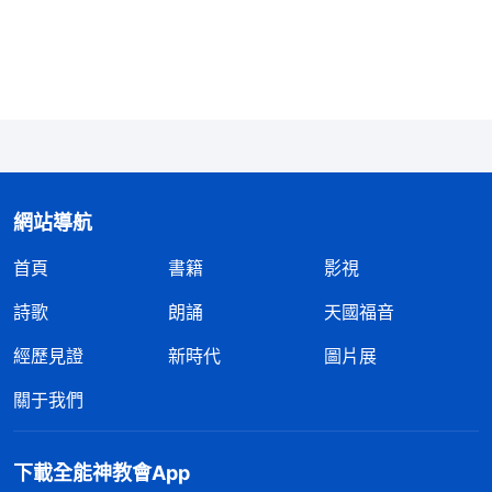
樣的孬種，一味追求肉體，你説你還有没有心、有没
有靈？你不屬于畜生嗎？將真道白白地賜給你，你不
追求，你還是不是一個信神的？真正的人生賜給你，
你不追求，那你不是猪狗之類嗎？猪不追求人生，不
追求潔净，不懂得什麽叫人生，天天吃飽喝足就睡大
覺，真道賜給你你却没得着，兩手空空，這種猪一樣
網站導航
的生活，你還願意繼續下去嗎？這樣的人活着有何意
首頁
書籍
影視
義？生活卑鄙、下賤，活在污穢、淫亂之中，没有一
點追求的目標，你的一生不是最下賤的一生嗎？還有
詩歌
朗誦
天國福音
何臉面去見神？這樣經歷下去，還不是一無所獲嗎？
經歷見證
新時代
圖片展
真道是賜給你了，到最終你能不能得着就在于你個人
關于我們
的追求了。
」
《話・卷一 神的顯現與作工・彼得的經歷
看到「孬種」「畜生」這樣
——對刑罰、審判的認識》
下載全能神教會App
的字眼我感到很扎心，我就是神揭露的這類寶愛肉體