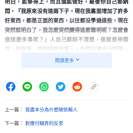
明白，能够得上，而且還能做好，最後你自己都納
悶，『我原來没有這兩下子，現在我裏面增加了許多
好東西，都是正面的東西，以往都没學過這些，現在
突然就明白了，我怎麽突然變得這麽聰明呢？怎麽會
做這麽多事呢？』人自己都説不清楚，這就是神開
啓、神祝福，神就這麽祝福人。你們在盡本分期間，
在作自己分内的工作期間，如果感覺不到這些，這就
閲讀更多
没有神祝福。如果你總覺得盡本分没意思，没什麽可
做的，獻不上自己的力，總得不到開啓，總覺得没有
什麽聰明智慧可發揮，這就麻煩，説明你盡本分存心
不對、路途不對，神不稱許，你的情形還不正常。
」
《話・卷三
末世
基督座談紀要・做誠實人才能活出真正人
上一篇：
我盡本分為什麽總依賴人
讀了神的話我意識到，自己最近製作視頻没
的樣式》
下一篇：
對應付糊弄的反思
有長進主要是因為我盡本分的態度不對，我怕操心勞