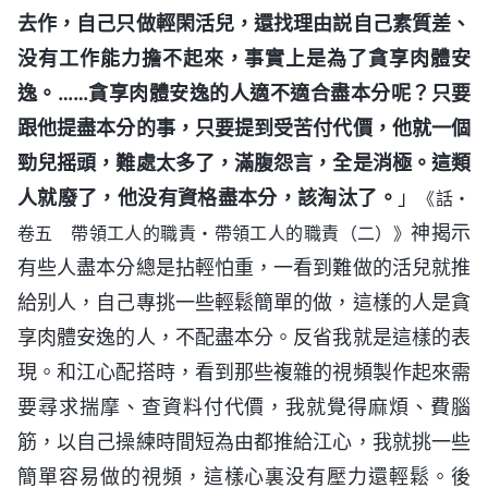
去作，自己只做輕閑活兒，還找理由説自己素質差、
没有工作能力擔不起來，事實上是為了貪享肉體安
逸。……貪享肉體安逸的人適不適合盡本分呢？只要
跟他提盡本分的事，只要提到受苦付代價，他就一個
勁兒摇頭，難處太多了，滿腹怨言，全是消極。這類
人就廢了，他没有資格盡本分，該淘汰了。
」
《話・
神揭示
卷五 帶領工人的職責・帶領工人的職責（二）》
有些人盡本分總是拈輕怕重，一看到難做的活兒就推
給别人，自己專挑一些輕鬆簡單的做，這樣的人是貪
享肉體安逸的人，不配盡本分。反省我就是這樣的表
現。和江心配搭時，看到那些複雜的視頻製作起來需
要尋求揣摩、查資料付代價，我就覺得麻煩、費腦
筋，以自己操練時間短為由都推給江心，我就挑一些
簡單容易做的視頻，這樣心裏没有壓力還輕鬆。後