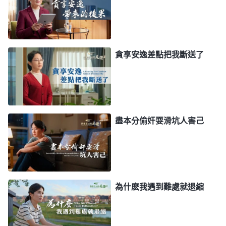
明，時間長了原來能達到的都達不到了。反省到這
兒，我很虧欠自責。神的心意是希望我盡本分能用心
付代價，在本分上發揮自己的功用，做出更好的視頻
傳
福音
見證神，而我懶惰貪享安逸，在本分上不實際
貪享安逸差點把我斷送了
地付代價，該做的没做到，辜負了神的期望，我太没
有人性，太不知好歹了！認識到這兒，我哭着向神禱
告：「神哪，我不應該用這樣的態度盡本分，我真是
太不值得信賴了！神哪，我願意向你悔改，求你鑒察
盡本分偷奸耍滑坑人害己
我的心，帶領幫助我。」
之後我又尋求，自己總是見難就退這是什麽原因
導致的呢？我看到神的話：「
現在雖説下步工作還未
為什麽我遇到難處就退縮
開展，但現在對你所要求的、讓你所活出的也不是額
外的，這麽多工作，這麽多
真理
，就不值得你認識
嗎？刑罰審判不能唤醒你的靈嗎？刑罰審判不能使你