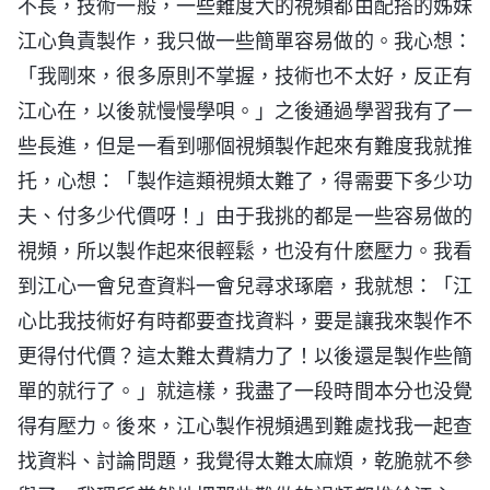
不長，技術一般，一些難度大的視頻都由配搭的姊妹
江心負責製作，我只做一些簡單容易做的。我心想：
「我剛來，很多原則不掌握，技術也不太好，反正有
江心在，以後就慢慢學唄。」之後通過學習我有了一
些長進，但是一看到哪個視頻製作起來有難度我就推
托，心想：「製作這類視頻太難了，得需要下多少功
夫、付多少代價呀！」由于我挑的都是一些容易做的
視頻，所以製作起來很輕鬆，也没有什麽壓力。我看
到江心一會兒查資料一會兒尋求琢磨，我就想：「江
心比我技術好有時都要查找資料，要是讓我來製作不
更得付代價？這太難太費精力了！以後還是製作些簡
單的就行了。」就這樣，我盡了一段時間本分也没覺
得有壓力。後來，江心製作視頻遇到難處找我一起查
找資料、討論問題，我覺得太難太麻煩，乾脆就不參