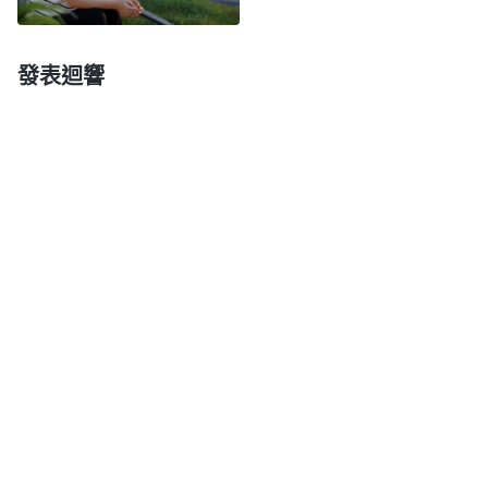
恨惡你自己嗎？你就滿足于活在撒但權勢之下，有平
安，有喜樂，得着一點肉體安逸嗎？這不是最低賤的
發表迴響
人嗎？看見救恩却不追求得着救恩的人是最愚拙的
人，是貪享肉體的人，是享受撒但的人。你盼望
信神
没有一點難處，没有一點患難，没有一點痛苦，你總
追求這些不值錢的東西，把生命却看得一文錢不值，
而把個人的奢侈想法放在真理前面，你這人太没價
值！你像猪那樣生活，你跟猪狗之類有什麽區别？不
追求真理而喜愛肉體的人，不都是畜生嗎？没靈的死
人不都是行尸走肉嗎？在你們中間説了多少話？在你
們中間作的工作還少嗎？在你們中間供應你們的有多
少？那你為什麽没得着呢？你還有何怨言呢？你没得
着還不是因為你太寶愛肉體嗎？還不是因為你的想法
太奢侈嗎？還不都是因為你太愚蠢了嗎？……就你這