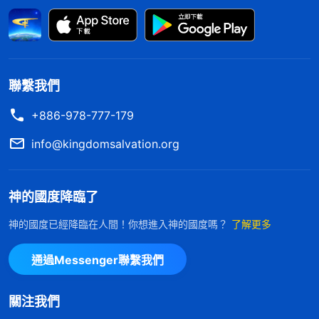
不追求真理的人，盡本分貪享肉體安逸，做什麽都不
想付代價，總是想幹點輕鬆容易的活兒，就這樣一天
一天地混，就像猪一樣整天吃飽喝足睡大覺，没有思
想，没有追求目標。我對待本分没有負擔、不思進取
聯繫我們
遷就自己的肉體，是因為一直以來我都是憑着「人不
+886-978-777-179
為己，天誅地滅」「人生苦短，何不及時行樂」這些
info@kingdomsalvation.org
撒但毒素活着。没信神的時候我就是滿足現狀、貪求
安逸，没有一點兒上進心，覺得人生苦短，活在世上
神的國度降臨了
能享受一天是一天，何必讓自己活得那麽累、過得那
麽辛苦呢。信神後我還是抱着這種觀點盡本分，遇到
神的國度已經降臨在人間！你想進入神的國度嗎？
了解更多
難做的視頻我就推給江心，自己找輕鬆的活兒幹。後
通過Messenger聯繫我們
來姊妹手裏的活兒積壓，盡本分壓力大，我還是在一
邊躲清閑，不願幫着分擔。我只考慮自己的肉體，不
關注我們
考慮姊妹的難處和教會的工作，我太自私卑鄙了！反