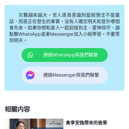
神不願在本分上下功夫，盡挑一些輕鬆的活兒去做。
我没把自己的心思精力用在本分上，總是藏奸耍滑，
灾難越來越大，世人逐漸意識到聖經預言不是童
神厭憎我盡本分的態度，把我原有的都給挪去了，盡
話，而是正在發生的事實，没有人確定明天和意外哪個
會先來。如果你想和家人一起迎接到主，蒙神保守，請
本分没有長進，就連簡單的視頻也做不好，再不
悔改
點擊WhatsApp或者Messenger加入小組學習，不要等
可能就要失去本分了。回想我以往操練澆灌新人時，
到明天。
剛開始也有很多原則不掌握，配搭的姊妹交通幫助
通過WhatsApp與我們聯繫
我，我碰到不會的就問姊妹，總結學習，常常
禱告
神，那時候長進很快，盡本分果效也好。對比現在，
通過Messenger與我們聯繫
雖然我操練製作視頻的時間不長，但有些技術只要我
用心學習是能上手的，可我却貪享肉體安逸不思進
取，不願意付代價，不僅業務技術没長進，盡本分也
看不到神的帶領。神對人是公平公義的，盡本分用心
相關内容
付代價就能得到神的開啓帶領，生命進入、業務方面
都能有長進；盡本分不用心、藏奸耍滑，早晚會被顯
貪享安逸帶來的後果