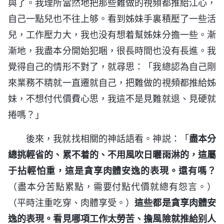
與了。我理所當然地把那些難做的視頻都推給江心，
自己一點兒也不往上够。看到姊妹手裏積壓了一些活
兒，工作壓力大，我也没有想着幫姊妹分擔一些。漸
漸地，我盡本分開始犯睏，很長時間也没有長進。我
覺得自己的情形不對了，就尋思：「我總認為自己剛
來業務不精就一直遷就自己，把難做的視頻都推給姊
妹，不想付代價費心思，我這不是見難就退、見硬就
捲嗎？」
後來，我就找相關的神話語看。神説：「
盡本分
總挑輕省的、累不着的、不用風吹日曬雨淋的，這屬
于拈輕怕重，這是貪享肉體安逸的表現。還有嗎？
（盡本分苦點累點，需要付點代價就總有怨言。）
（平時注重吃穿、肉體享受。）
這些都是貪享肉體安
逸的表現。看見哪項工作太勞苦、擔風險就推給别人