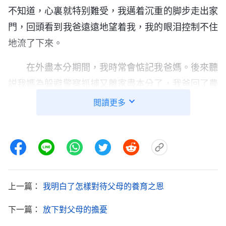
不知道，心裏就特别難受，我邁着沉重的脚步走出家
門，回頭看到我爸遠遠地望着我，我的眼泪控制不住
地流了下來。
在外盡本分期間，我時常會惦記我爸媽。後來聽
説我媽為躲避警察抓捕又離家盡本分了，我爸回了農
村老家。我害怕我爸一個人不會照顧自己，心裏更惦
閲讀更多
記他了。2017年左右，一次我盡本分路過家裏就回
去了一趟，因不知道家裏環境怎麽樣，我就先到了我
哥家。吃晚飯的時候我爸來了，他進屋端詳了好一會
兒才認出是我，他的眼睛一下子就濕潤了，聲音哽咽
地説：「你還知道回來呀！」那一刻我心裏特别難
上一篇：
我明白了怎樣對待父母的養育之恩
受，心裏滿了虧欠和愧疚，眼泪忍不住地掉下來了。
下一篇：
放下對父母的擔憂
我爸説我走以後警察上我哥家去查問我的情况，又上