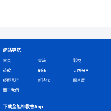
後，這些錯謬的思想觀點就不再成為你的包袱，你也
不再以錯謬的思想觀點為指導來處理與父母的這一層
關係，那你就活得輕鬆了。活得輕鬆并不是説不知道
人的責任、義務是什麽，同樣知道人的責任與義務，
就看人選擇以什麽觀點、什麽方式來對待了。一條路
是走情感路綫，按着情感的方式去處理，按照撒但所
網站導航
指引給人的方式與思想觀點去處理；一條路是按照神
首頁
書籍
影視
所教導給人的話語去處理這些事情。人憑撒但的這些
錯謬的思想觀點處理這些事的時候，人只能活在情感
詩歌
朗誦
天國福音
的糾葛裏總也分不清對與錯，在這種情况下人只能活
經歷見證
新時代
圖片展
在一個網羅裏，總糾纏『你對了、我錯了，你給我的
關于我們
多了、我給你的少了，你忘恩負義了，你做得過分
了』等等這些事，總也糾纏不清。但是當人明白了真
下載全能神教會App
理之後就從人的錯謬的思想觀點與情感的網羅裏逃脱