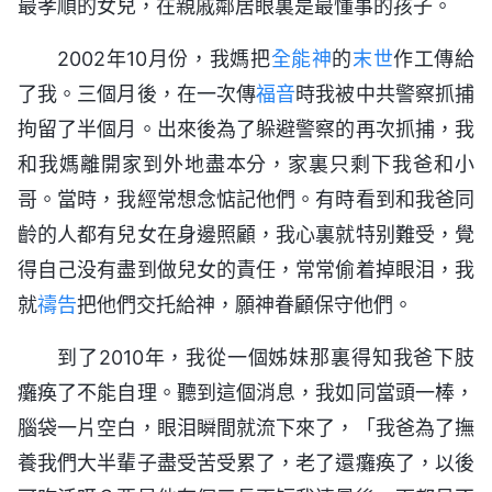
最孝順的女兒，在親戚鄰居眼裏是最懂事的孩子。
2002年10月份，我媽把
全能神
的
末世
作工傳給
了我。三個月後，在一次傳
福音
時我被中共警察抓捕
拘留了半個月。出來後為了躲避警察的再次抓捕，我
和我媽離開家到外地盡本分，家裏只剩下我爸和小
哥。當時，我經常想念惦記他們。有時看到和我爸同
齡的人都有兒女在身邊照顧，我心裏就特别難受，覺
得自己没有盡到做兒女的責任，常常偷着掉眼泪，我
就
禱告
把他們交托給神，願神眷顧保守他們。
到了2010年，我從一個姊妹那裏得知我爸下肢
癱痪了不能自理。聽到這個消息，我如同當頭一棒，
腦袋一片空白，眼泪瞬間就流下來了，「我爸為了撫
養我們大半輩子盡受苦受累了，老了還癱痪了，以後