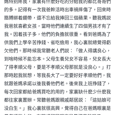
媽特别疼我，家裏有什麽好吃的分給我的都比哥哥們
的多。記得有一次我爸幹活時出車禍摔傷了，回來時
胳膊綁着綳帶，還不忘給我捧回三個蘋果。聽我媽説
我爸就喜歡女孩，當時他們連續生了四個男孩才有了
我。因着孩子多，他們的負擔就很重。看到爸媽為了
供我們上學辛苦挣錢、省吃儉用，我心裏就總覺得虧
欠他們。那時候我常聽老人們説：「做人得講良心，
到啥時候不能忘本。父母生養兒女不容易，兒女長大
了得孝順父母，要是不孝順父母那就是没良心。」打
那時起我就想，等我長大了一定要好好孝順他們，我
就跟爸媽承諾以後我養他們老。後來我上班挣錢了，
每次回家都給爸媽買吃的用的，家裏缺什麽少什麽我
都往家裏置辦。常聽爸媽跟親戚鄰居説：「這姑娘可
没白生。」我心裏就很高興，覺得自己在爸媽眼裏是