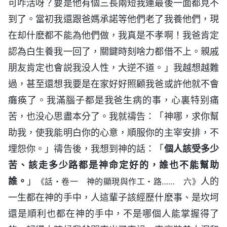
可咋活呀？要是他有個三長兩短我連最後一面都見不
到了。當初我還跟爸媽承諾等他們老了我養他們，現
在却什麽都不能為他們做，我真是不孝啊！我爸肯定
認為白生養我一回了，關鍵時刻啥力都借不上。親戚
朋友肯定也會説我没人性，大逆不道。」我越想越難
過，甚至還想我要是在家好好照顧我爸或許他就不會
癱痪了。我滿腦子都是我爸生病的事，心裏特别痛
苦，也没心思盡本分了。我就禱告：「神哪，求你幫
助我，使我能明白你的心意，順服你的主宰安排，不
埋怨你。」禱告後，我想到神的話：「
個人該受多少
苦、該走多少路都是神命定好的，誰也不能幫助
誰。
」
人的
《話・卷一 神的顯現與作工・路…… 六》
一生都在神的手中，人這輩子該經歷什麽事、是坎坷
還是順利也都在神的手中，不是哪個人能掌握得了