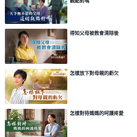
觀點對嗎
他們説的『烏鴉反哺，羔羊跪乳』這些現象還真有，
是事實，但僅僅是生物界中的現象而已，是神給各種
生物所制定的一種規律而已。各種生物包括人都在遵
得知父母被教會清除後
循這種規律，這更證實了各種生物是由神造的，這個
規律没有任何生物能打破，没有任何生物能超越。你
看，獅子、老虎都是比較凶殘的肉食動物，但是在幼
崽没有成年之前它們也在撫養，也不會咬，這就是動
怎樣放下對母親的虧欠
物的本能。不管是哪類動物，不管是凶殘的還是善良
温柔的都有這個本能，各種生物只有遵循了這樣一種
本能、這樣一種規律才能繁衍生息下去，包括人類。
如果各種生物不遵循這個規律或者没有這個規律、没
怎樣對待媽媽的呵護疼愛
有這個本能的話，那各種生物就不會繁衍生息下去，
生物鏈就不存在了，這個世界也就不存在了。是不是
這樣？
（是。）
烏鴉反哺，羔羊跪乳，這恰恰證實了