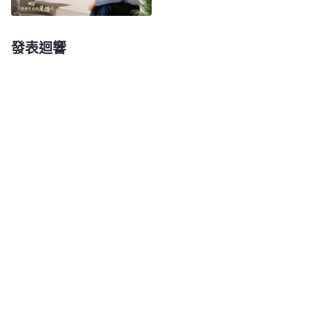
生物界在遵循着這樣一種規律。各種生物都有這種本
能，在生養下一代之後，在幼崽未成年之前都是在雌
發表迴響
性或者雄性的呵護、撫養之下長大。各種生物都能對
自己的下一代盡責任、盡義務，盡心盡責地撫養自己
的下一代，更何况人了。人被人類稱為是高級動物，
如果都不能遵循這種規律、都没有這種本能的話，那
人類還不如動物呢。所以，父母在養育你期間不管給
了你多少照顧、盡了多少責任，他們只是在做一個受
造之物應該做的一件事，這是他們的本能。……人活
在情感裏只能被來自情感的各種思想所侵擾。人活在
敗壞人類思想渲染的環境之下，人會被各種錯謬的思
想所侵擾，所以人就活得很累，不像其他生物那麽簡
單。但是今天因着神作工，神發表
真理
讓人知道這一
切事實的真相，讓人明白真理，當人明白了真理之