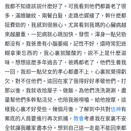
我都不知道該説什麽好了。可我看到他們都蒼老了很
多，滿臉皺紋、兩鬢白髮，走路也遲緩了，幹什麽都
挺費勁的，我感到很揪心。尤其看到我媽的心臟病越
來越嚴重，一犯病就心跳加快、發慌，渾身一點兒勁
都没有。我爸患有小腦萎縮，記性不好，還時常犯迷
糊拿東忘西的，我心裏就酸酸的，説不上是什麽滋
味。想想這麽多年過去了，爸媽都老了，他們生養我
一回，我却一點兒女的孝心都盡不上，心裏就覺得虧
欠，對不住他們。這回在家了我得好好孝敬他們。打
那以後，我就收拾屋子、做飯，為他們洗洗涮涮，盡
量幫他們多幹點活兒，也陪我爸嘮嗑，給他按摩，這
樣我心裏才好受些。幾個月後，了解到中共對
信神
有
案底的人員要進行再次抓捕，
教會
考慮我在家裏不安
全就讓我離家盡本分。想到自己這一走能不能回來都