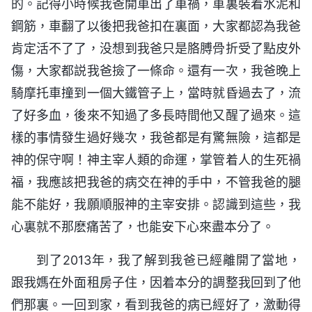
的。記得小時候我爸開車出了車禍，車裏裝着水泥和
鋼筋，車翻了以後把我爸扣在裏面，大家都認為我爸
肯定活不了了，没想到我爸只是胳膊骨折受了點皮外
傷，大家都説我爸撿了一條命。還有一次，我爸晚上
騎摩托車撞到一個大鐵管子上，當時就昏過去了，流
了好多血，後來不知過了多長時間他又醒了過來。這
樣的事情發生過好幾次，我爸都是有驚無險，這都是
神的保守啊！神主宰人類的命運，掌管着人的生死禍
福，我應該把我爸的病交在神的手中，不管我爸的腿
能不能好，我願順服神的主宰安排。認識到這些，我
心裏就不那麽痛苦了，也能安下心來盡本分了。
到了2013年，我了解到我爸已經離開了當地，
跟我媽在外面租房子住，因着本分的調整我回到了他
們那裏。一回到家，看到我爸的病已經好了，激動得