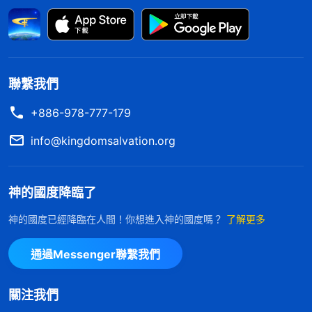
出來了，再看這些事就簡單多了。
」
《話・卷六 關于
揣摩着神的話我明
追求真理・怎樣追求真理（十七）》
白了，原來各種生物動物在有了下一代以後都能撫養
自己的幼崽長大直到獨立，這是神賜予各種生物的本
聯繫我們
能，也是自然規律，這都是為了新生命的延續。動物
+886-978-777-179
是這樣，人類也是這樣。父母既然生育兒女就有義務
info@kingdomsalvation.org
撫養兒女長大成人，這是他們應盡的責任，也是神賜
予人的本能。爸媽生養我疼愛我，為我所受的苦、付
神的國度降臨了
的代價不是一種恩情，也不用還報，可我受「百善孝
為先」的思想觀點的薰陶束縛，把孝順父母當成人生
神的國度已經降臨在人間！你想進入神的國度嗎？
了解更多
的頭等大事，認為不能常常陪在父母身邊照顧就是没
通過Messenger聯繫我們
人性，不配稱為人。我看到爸媽為了生養我們付出太
多，就覺得應該加倍還報他們的恩情，這才是有人性
關注我們
的人。當我盡本分被警察追捕通緝不能留在家裏照顧