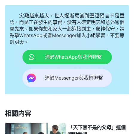
他住的地方打聽我的下落，他常常擔心我被警察再次
抓去，為我提心吊膽的。他還説没借上我什麽光，這
灾難越來越大，世人逐漸意識到聖經預言不是童
大半輩子盡搬家了，東躲西藏没過上安穩的日子。我
話，而是正在發生的事實，没有人確定明天和意外哪個
會先來。如果你想和家人一起迎接到主，蒙神保守，請
看着蒼老的爸爸，心裏充滿了内疚和自責。想到我爸
點擊WhatsApp或者Messenger加入小組學習，不要等
操勞了大半輩子，我這些年在外盡本分一點兒女的責
到明天。
任都没盡上，還連累我爸提心吊膽地過日子，我就是
通過WhatsApp與我們聯繫
個不孝的女兒。我越想越難過，眼泪再次流了出來。
我意識到自己的情形不對了，這不是在埋怨神嗎？就
通過Messenger與我們聯繫
趕緊禱告求神扭轉我的情形。因我留在家裏不安全，
第二天就匆忙地走了，可我心裏總惦記着我爸，盡本
分心也安静不下來，常常受攪擾。
後來，我看到神的話：「
外邦世界有一個什麽説
相關内容
法，『烏鴉反哺，羔羊跪乳』，還有什麽『人若不
「天下無不是的父母」這個
孝，禽獸不如』，這套説法説得多麽高大上！其實，